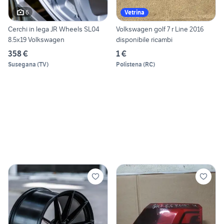
6
Vetrina
Cerchi in lega JR Wheels SL04
Volkswagen golf 7 r Line 2016
8.5x19 Volkswagen
disponibile ricambi
358 €
1 €
Susegana
(
TV
)
Polistena
(
RC
)