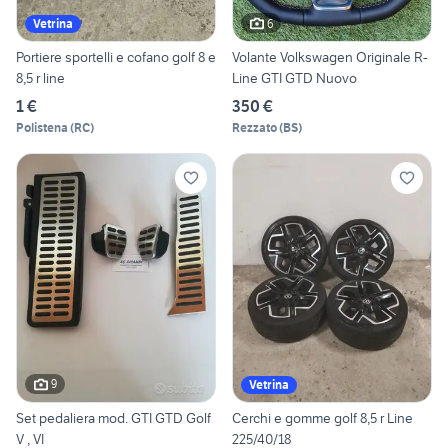
6
Vetrina
Portiere sportelli e cofano golf 8 e
Volante Volkswagen Originale R-
8,5 r line
Line GTI GTD Nuovo
1 €
350 €
Polistena
(
RC
)
Rezzato
(
BS
)
9
Vetrina
Set pedaliera mod. GTI GTD Golf
Cerchi e gomme golf 8,5 r Line
V , VI
225/40/18