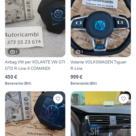
3
3
Airbag VW per VOLANTE VW GTI
Volante VOLKSWAGEN Tiguan
GTD R-Line X COMANDI
R-Line
450 €
999 €
Benevento
(
BN
)
Benevento
(
BN
)