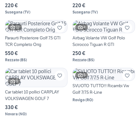
220 €
220 €
Susegana
(
TV
)
Susegana
(
TV
)
12
4
Paraurti Posteriore Golf 7.5 GTI
Airbag Volante VW Golf Polo
TCR Completo Orig
Scirocco Tiguan R GTI
550 €
250 €
Rezzato
(
BS
)
Rezzato
(
BS
)
6
9
SVUOTO TUTTO!! Ricambi Vw
Car tablet 10 pollici CARPLAY
Golf 7/7.5 R-Line
VOLKSWAGEN GOLF 7
Rovigo
(
RO
)
330 €
Novara
(
NO
)