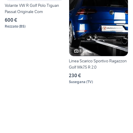
Volante VW R Golf Polo Tiguan
Passat Originale Com
600 €
Rezzato
(
BS
)
8
Linea Scarico Sportivo Ragazzon
Golf Mk7.5 R 2.0
230 €
Susegana
(
TV
)