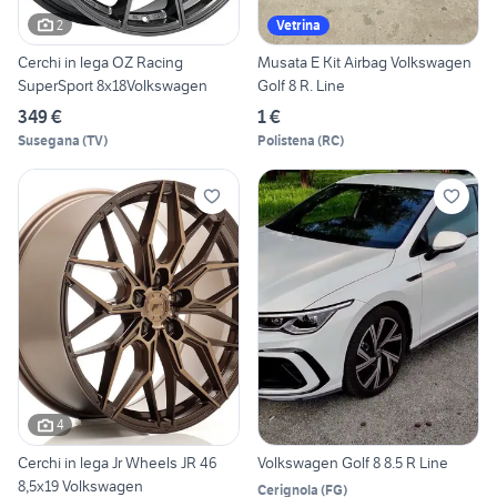
2
Vetrina
Cerchi in lega OZ Racing
Musata E Kit Airbag Volkswagen
SuperSport 8x18Volkswagen
Golf 8 R. Line
349 €
1 €
Susegana
(
TV
)
Polistena
(
RC
)
4
Cerchi in lega Jr Wheels JR 46
Volkswagen Golf 8 8.5 R Line
8,5x19 Volkswagen
Cerignola
(
FG
)