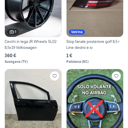
8
Vetrina
Cerchi in lega JR Wheels SL02
Stop fanale posteriore golf 8,5 r
8,5x19 Volkswagen
Line destro e si
360 €
1 €
Susegana
(
TV
)
Polistena
(
RC
)