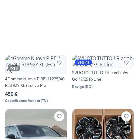
Vetrina
9
SVUOTO TUTTO!! Ricambi Vw
4Gomme Nuove PIRELLI 225/40
Golf 7/7.5 R-Line
R18 92Y XL (Estive Pre
Rovigo
(
RO
)
450 €
Castelfranco Veneto
(
TV
)