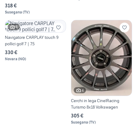
318 €
Susegana
(
TV
)
6
Navigatore CARPLAY touch 9
pollici golf 7 | 7.5
330 €
Novara
(
NO
)
4
Cerchi in lega CinelRacing
Turismo 8x18 Volkswagen
305 €
Susegana
(
TV
)