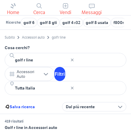
Home
Cerca
Vendi
Messaggi
golf 6
golf 8 gti
golf 4 r32
golf 8 usata
f800r
Ricerche
Subito
Accessori auto
golf r line
Cosa cerchi?
Accessori
Filtri
Auto
Salva ricerca
Dal più recente
419 risultati
Golf r line in Accessori auto