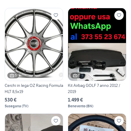
5
6
Cerchi in lega OZ Racing Formula
Kit Airbag GOLF 7 anno 2012 /
HLT 8,5x19
2019
530 €
1.499 €
Susegana
(
TV
)
Benevento
(
BN
)