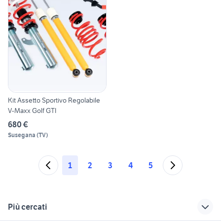
Kit Assetto Sportivo Regolabile
V-Maxx Golf GTI
680 €
Susegana
(
TV
)
1
2
3
4
5
Più cercati