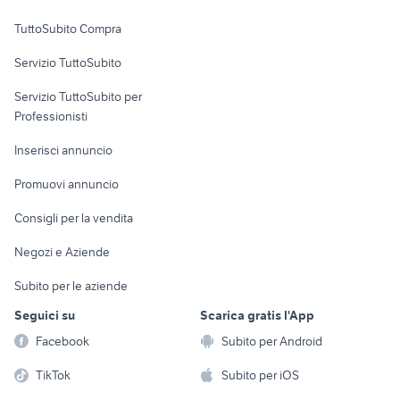
Uffici e Locali
TuttoSubito Compra
commerciali
Servizio TuttoSubito
elettronica
per la casa e la
sports e hobby
Servizio TuttoSubito per
persona
Informatica
Animali
Professionisti
Arredamento e
Console e
Accessori per
Casalinghi
Inserisci annuncio
Videogiochi
animali
Elettrodomestici
Promuovi annuncio
Audio/Video
Musica e Film
Giardino e Fai da te
Consigli per la vendita
Fotografia
Libri e Riviste
Abbigliamento e
Negozi e Aziende
Telefonia
Strumenti Musicali
Accessori
Subito per le aziende
Sports
Tutto per i bambini
Seguici su
Scarica gratis l'App
Biciclette
Facebook
Subito per Android
Collezionismo
TikTok
Subito per iOS