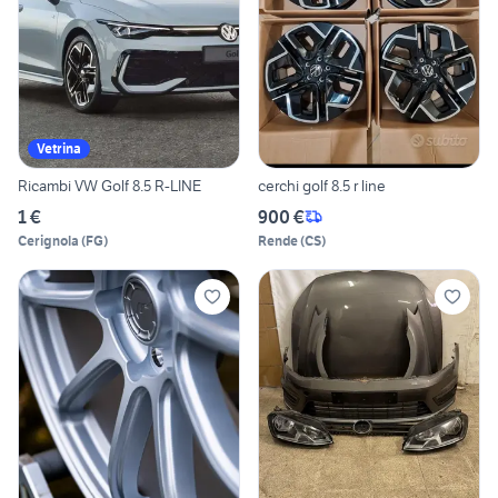
Vetrina
Ricambi VW Golf 8.5 R-LINE
cerchi golf 8.5 r line
1 €
900 €
Cerignola
(
FG
)
Rende
(
CS
)