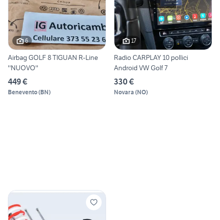
6
17
Airbag GOLF 8 TIGUAN R-Line
Radio CARPLAY 10 pollici
''NUOVO''
Android VW Golf 7
449 €
330 €
Benevento
(
BN
)
Novara
(
NO
)