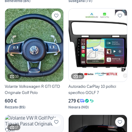
Benevento
(
BN
)
Susegana
(
TV
)
10
16
Volante Volkswagen R GTI GTD
Autoradio CarPlay 10 pollici
Originale Golf Polo
specifico GOLF 7
600 €
279 €
Rezzato
(
BS
)
Novara
(
NO
)
17