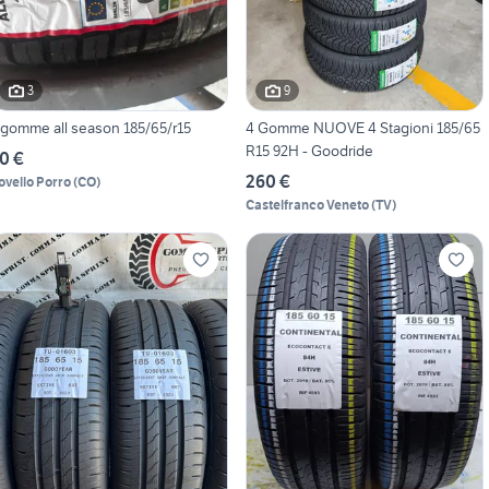
3
9
 gomme all season 185/65/r15
4 Gomme NUOVE 4 Stagioni 185/65
R15 92H - Goodride
0 €
260 €
ovello Porro
(
CO
)
Castelfranco Veneto
(
TV
)