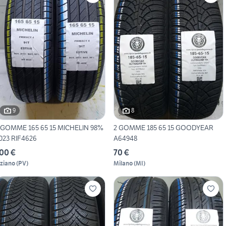
9
8
 GOMME 165 65 15 MICHELIN 98%
2 GOMME 185 65 15 GOODYEAR
023 RIF4626
A64948
00 €
70 €
iziano
(
PV
)
Milano
(
MI
)