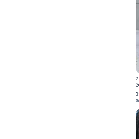
2
2
1
S