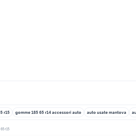
5 r15
gomme 185 65 r14 accessori auto
auto usate mantova
au
65 r15