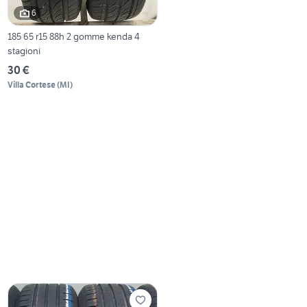
6
185 65 r15 88h 2 gomme kenda 4
stagioni
30 €
Villa Cortese
(
MI
)