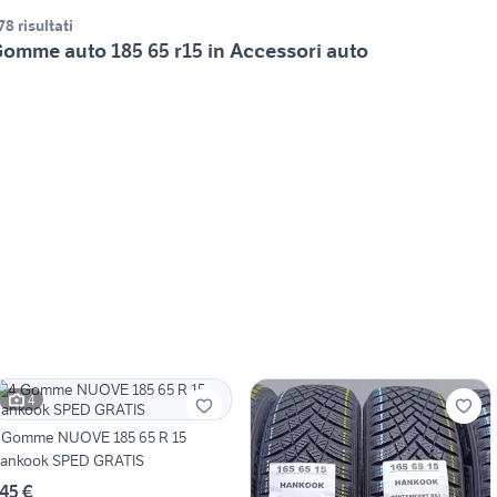
78 risultati
omme auto 185 65 r15 in Accessori auto
4
 Gomme NUOVE 185 65 R 15
ankook SPED GRATIS
45 €