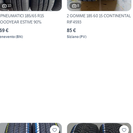
10
8
 PNEUMATICI 185/65 R15
2 GOMME 185 60 15 CONTINENTAL
OODYEAR ESTIVE 90%
RIF4593
69 €
85 €
enevento
(
BN
)
Siziano
(
PV
)