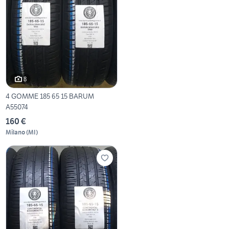
8
4 GOMME 185 65 15 BARUM
A55074
160 €
Milano
(
MI
)