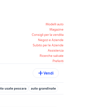
Modelli auto
Magazine
Consigli per la vendita
Negozi e Aziende
Subito per le Aziende
Assistenza
Ricerche salvate
Preferiti
Vendi
to usate pescara
auto grandinate
gomme usate milano
gomme