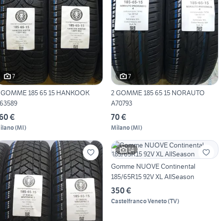
7
7
 GOMME 185 65 15 HANKOOK
2 GOMME 185 65 15 NORAUTO
63589
A70793
60 €
70 €
ilano
(
MI
)
Milano
(
MI
)
14
Gomme NUOVE Continental
185/65R15 92V XL AllSeason
350 €
Castelfranco Veneto
(
TV
)