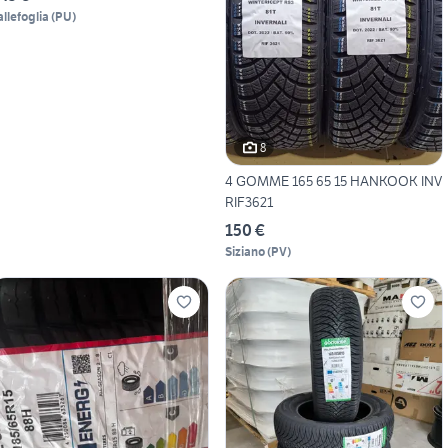
allefoglia
(
PU
)
8
4 GOMME 165 65 15 HANKOOK INV
RIF3621
150 €
Siziano
(
PV
)