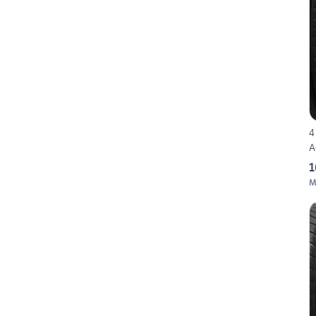
4
A
1
M