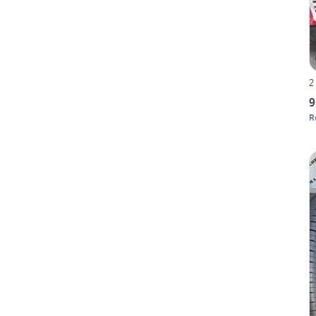
2
9
R