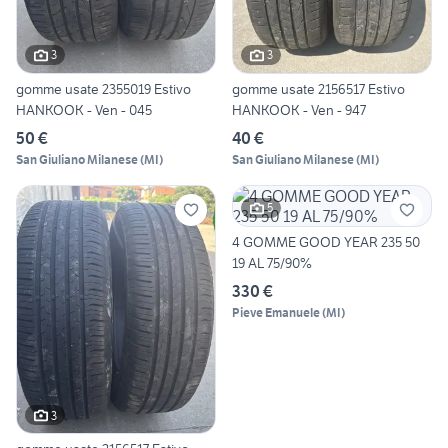
3
3
gomme usate 2355019 Estivo
gomme usate 2156517 Estivo
HANKOOK - Ven - 045
HANKOOK - Ven - 947
50 €
40 €
San Giuliano Milanese
(
MI
)
San Giuliano Milanese
(
MI
)
5
4 GOMME GOOD YEAR 235 50
19 AL 75/90%
330 €
Pieve Emanuele
(
MI
)
3