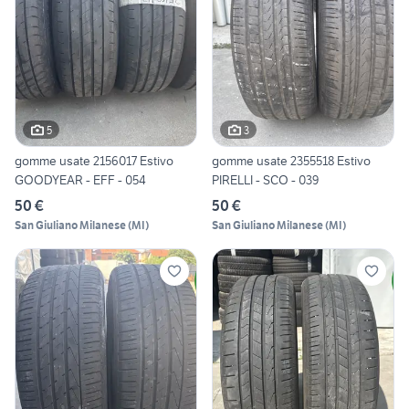
5
3
gomme usate 2156017 Estivo
gomme usate 2355518 Estivo
GOODYEAR - EFF - 054
PIRELLI - SCO - 039
50 €
50 €
San Giuliano Milanese
(
MI
)
San Giuliano Milanese
(
MI
)