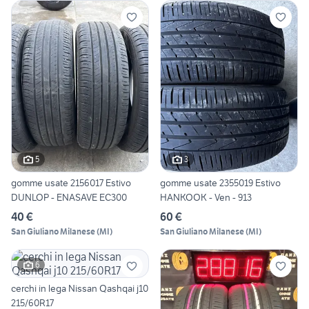
5
3
gomme usate 2156017 Estivo
gomme usate 2355019 Estivo
DUNLOP - ENASAVE EC300
HANKOOK - Ven - 913
40 €
60 €
San Giuliano Milanese
(
MI
)
San Giuliano Milanese
(
MI
)
6
cerchi in lega Nissan Qashqai j10
215/60R17