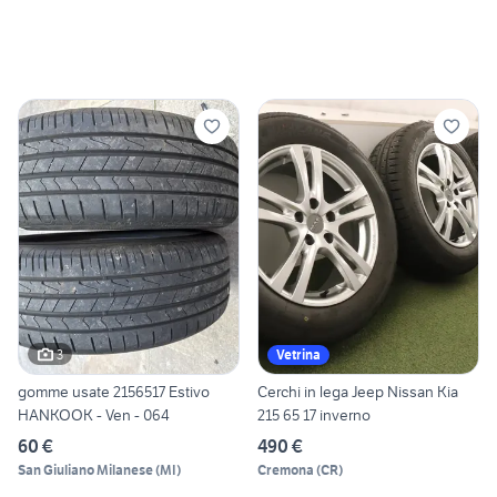
3
Vetrina
gomme usate 2156517 Estivo
Cerchi in lega Jeep Nissan Kia
HANKOOK - Ven - 064
215 65 17 inverno
60 €
490 €
San Giuliano Milanese
(
MI
)
Cremona
(
CR
)