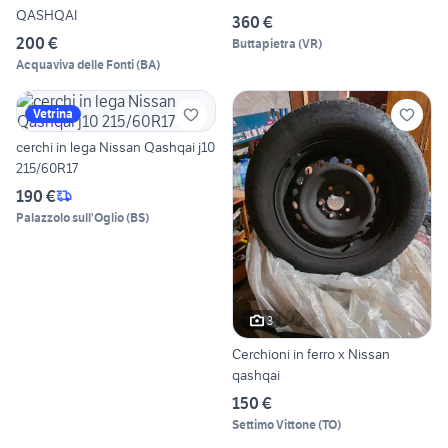
QASHQAI
360 €
200 €
Buttapietra
(
VR
)
Acquaviva delle Fonti
(
BA
)
Vetrina
cerchi in lega Nissan Qashqai j10
215/60R17
190 €
Palazzolo sull'Oglio
(
BS
)
3
Cerchioni in ferro x Nissan
qashqai
150 €
Settimo Vittone
(
TO
)