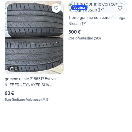
Vetrina
Treno gomme con cerchi in lega
Nissan 17“
600 €
Cosio Valtellino
(
SO
)
3
gomme usate 2156517 Estivo
KLEBER - DYNAXER SUV -
60 €
San Giuliano Milanese
(
MI
)