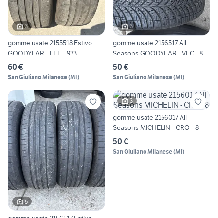
3
3
gomme usate 2155518 Estivo
gomme usate 2156517 All
GOODYEAR - EFF - 933
Seasons GOODYEAR - VEC - 8
60 €
50 €
San Giuliano Milanese
(
MI
)
San Giuliano Milanese
(
MI
)
3
gomme usate 2156017 All
Seasons MICHELIN - CRO - 8
50 €
San Giuliano Milanese
(
MI
)
5