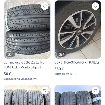
3
4
gomme usate 2355518 Estivo
CERCHI QASHQAI O X TRAIL 19
SUNFULL - Montpro hp 88
360 €
50 €
Buttapietra
(
VR
)
San Giuliano Milanese
(
MI
)