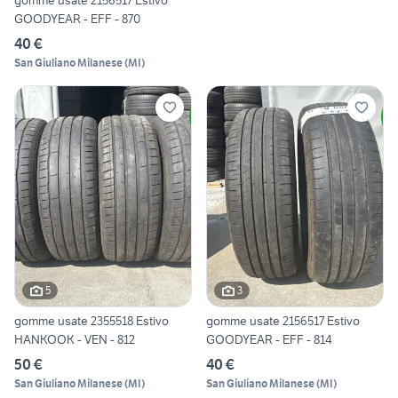
gomme usate 2156517 Estivo
GOODYEAR - EFF - 870
40 €
San Giuliano Milanese
(
MI
)
5
3
gomme usate 2355518 Estivo
gomme usate 2156517 Estivo
HANKOOK - VEN - 812
GOODYEAR - EFF - 814
50 €
40 €
San Giuliano Milanese
(
MI
)
San Giuliano Milanese
(
MI
)