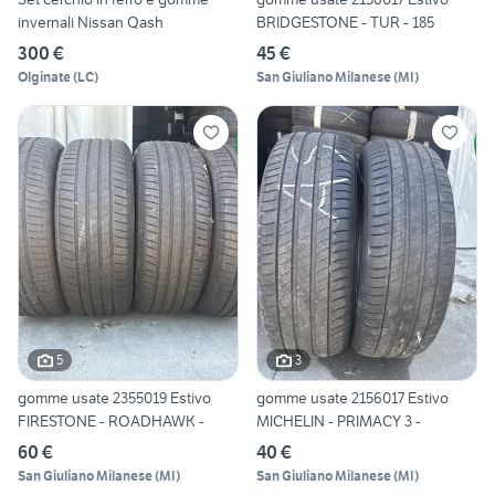
invernali Nissan Qash
BRIDGESTONE - TUR - 185
300 €
45 €
Olginate
(
LC
)
San Giuliano Milanese
(
MI
)
5
3
gomme usate 2355019 Estivo
gomme usate 2156017 Estivo
FIRESTONE - ROADHAWK -
MICHELIN - PRIMACY 3 -
60 €
40 €
San Giuliano Milanese
(
MI
)
San Giuliano Milanese
(
MI
)