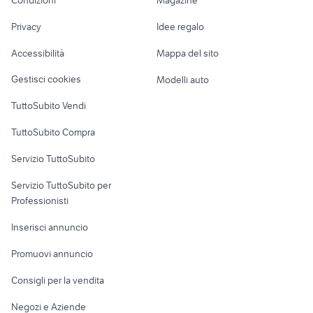
Terreni e rustici
Attrezzature di
Nautica
lavoro
punto 1999
bmw La Spezia
Privacy
Idee regalo
Garage e box
berlingo diesel
seat altea diesel Piemonte
Caravan e Camper
Accessibilità
Mappa del sito
Loft, mansarde e
Veicoli commerciali
altro
Gestisci cookies
Modelli auto
Case vacanza
TuttoSubito Vendi
Uffici e Locali
TuttoSubito Compra
commerciali
Servizio TuttoSubito
elettronica
per la casa e la
sports e hobby
Servizio TuttoSubito per
persona
Informatica
Animali
Professionisti
Arredamento e
Console e
Accessori per
Casalinghi
Inserisci annuncio
Videogiochi
animali
Elettrodomestici
Promuovi annuncio
Audio/Video
Musica e Film
Giardino e Fai da te
Consigli per la vendita
Fotografia
Libri e Riviste
Abbigliamento e
Negozi e Aziende