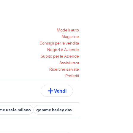
Modelli auto
Magazine
Consigli per la vendita
Negozi e Aziende
Subito per le Aziende
Assistenza
Ricerche salvate
Preferiti
Vendi
e usate milano
gomme harley davidson
gomme 185 65 r14 acce