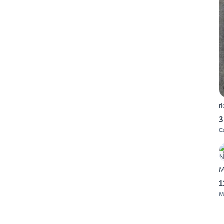
r
3
C
M
1
M