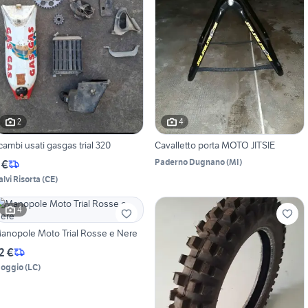
2
4
icambi usati gasgas trial 320
Cavalletto porta MOTO JITSIE
Paderno Dugnano
(
MI
)
 €
alvi Risorta
(
CE
)
4
anopole Moto Trial Rosse e Nere
2 €
oggio
(
LC
)