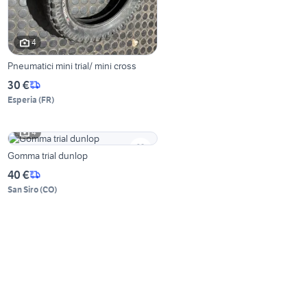
4
Pneumatici mini trial/ mini cross
30 €
Esperia
(
FR
)
4
Gomma trial dunlop
40 €
San Siro
(
CO
)