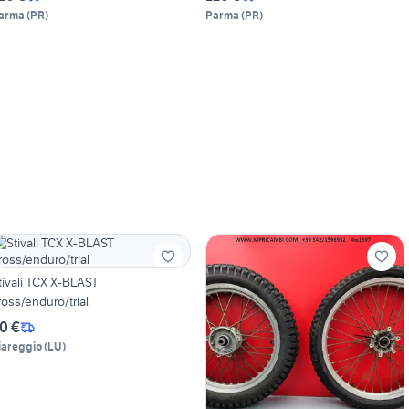
arma
(
PR
)
Parma
(
PR
)
tivali TCX X-BLAST
ross/enduro/trial
0 €
iareggio
(
LU
)