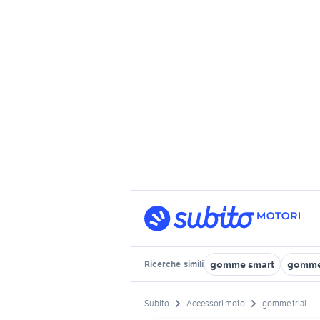
gomme smart
gomme 
Ricerche
simili
Subito
Accessori moto
gomme trial