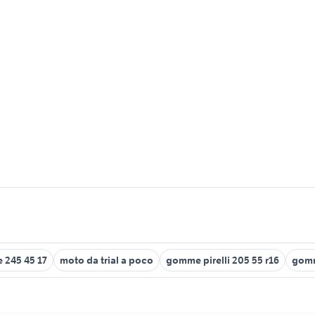
245 45 17
moto da trial a poco
gomme pirelli 205 55 r16
gomm