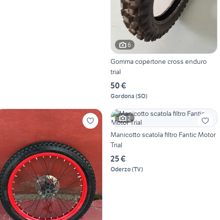
6
Gomma copertone cross enduro
trial
50 €
Gordona
(
SO
)
2
Manicotto scatola filtro Fantic Motor
Trial
25 €
Oderzo
(
TV
)