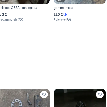
iclistica OSSA / trial epoca
gomme mitas
50 €
110 €
rottaminarda
(
AV
)
Palermo
(
PA
)