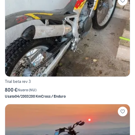
Trial beta rev 3
800 €
Nuoro
(
NU
)
Usato
04/2003
200 Km
Cross / Enduro