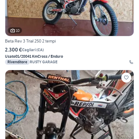
10
Beta Rev 3 Trial 250 2 tempi
2.300 €
Cagliari
(
CA
)
Usato
01/2004
1 Km
Cross / Enduro
Rivenditore
RUSTY GARAGE