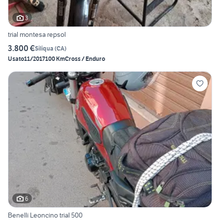
3
trial montesa repsol
3.800 €
Siliqua
(
CA
)
Usato
11/2017
100 Km
Cross / Enduro
6
Benelli Leoncino trial 500