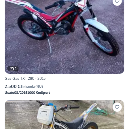
2
Gas Gas TXT 280 - 2015
2.500 €
Siniscola
(
NU
)
Usato
08/2015
1000 Km
Sport