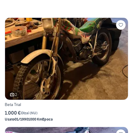
2
Beta Trial
1.000 €
Olzai
(
NU
)
Usato
01/1990
1000 Km
Epoca