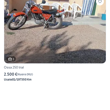
3
Ossa 250 trial
2.500 €
Nuoro
(
NU
)
Usato
01/1973
50 Km