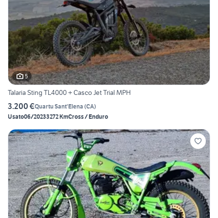
5
Talaria Sting TL4000 + Casco Jet Trial MPH
3.200 €
Quartu Sant'Elena
(
CA
)
Usato
06/2023
3272 Km
Cross / Enduro