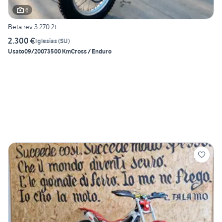
6
Beta rev 3 270 2t
2.300 €
Iglesias
(
SU
)
Usato
09/2007
3500 Km
Cross / Enduro