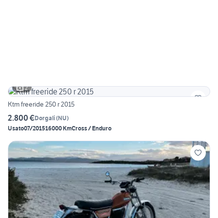
2
Ktm freeride 250 r 2015
2.800 €
Dorgali
(
NU
)
Usato
07/2015
16000 Km
Cross / Enduro