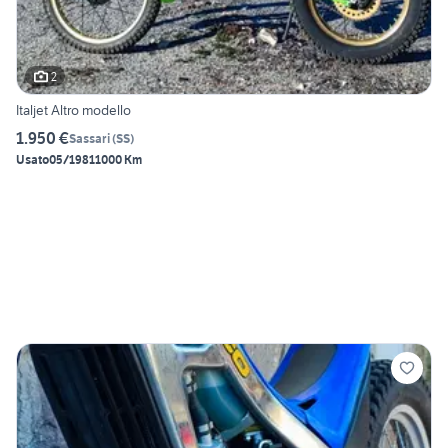
2
Italjet Altro modello
1.950 €
Sassari
(
SS
)
Usato
05/1981
1000 Km