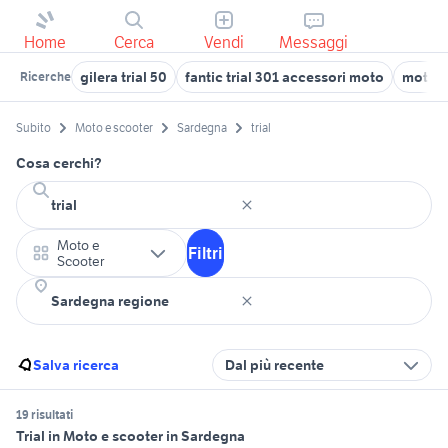
Home
Cerca
Vendi
Messaggi
gilera trial 50
fantic trial 301 accessori moto
moto t
Ricerche
Subito
Moto e scooter
Sardegna
trial
Cosa cerchi?
Moto e
Filtri
Scooter
Salva ricerca
Dal più recente
19 risultati
Trial in Moto e scooter in Sardegna