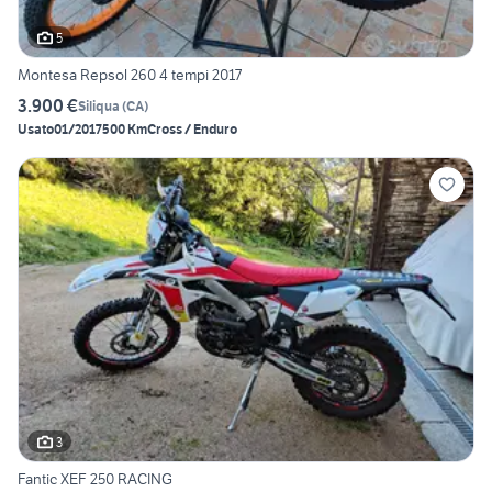
5
Montesa Repsol 260 4 tempi 2017
3.900 €
Siliqua
(
CA
)
Usato
01/2017
500 Km
Cross / Enduro
3
Fantic XEF 250 RACING