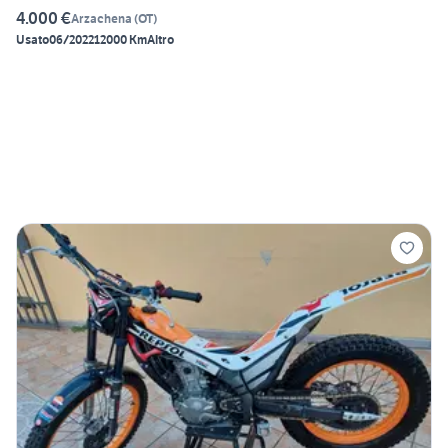
4.000 €
Arzachena
(
OT
)
Usato
06/2022
12000 Km
Altro