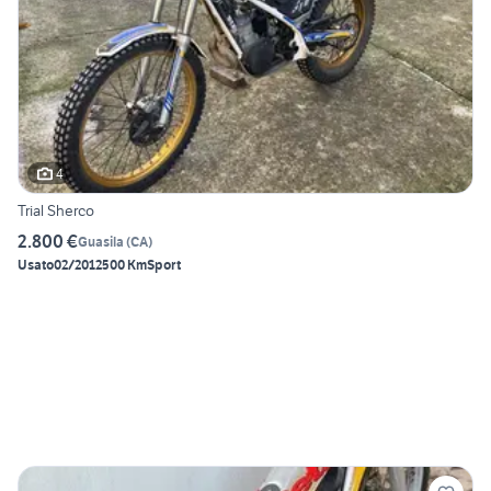
4
Trial Sherco
2.800 €
Guasila
(
CA
)
Usato
02/2012
500 Km
Sport