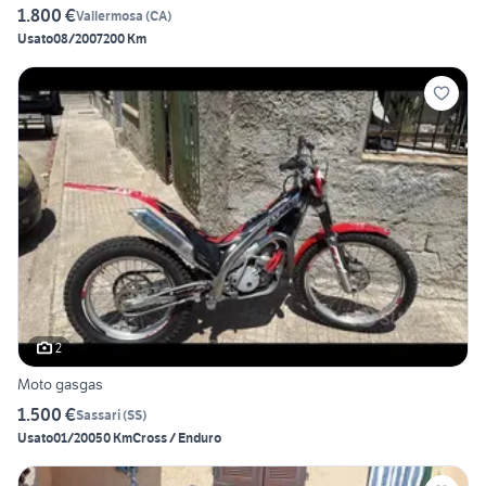
1.800 €
Vallermosa
(
CA
)
Usato
08/2007
200 Km
2
Moto gasgas
1.500 €
Sassari
(
SS
)
Usato
01/2005
0 Km
Cross / Enduro