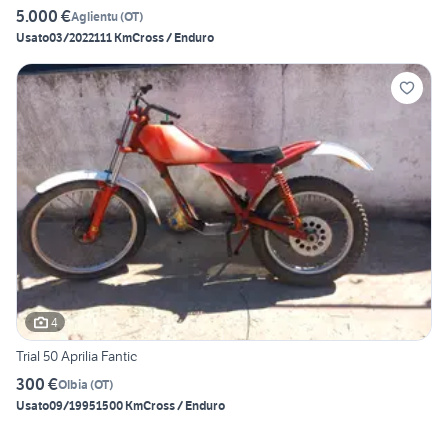
5.000 €
Aglientu
(
OT
)
Usato
03/2022
111 Km
Cross / Enduro
4
Trial 50 Aprilia Fantic
300 €
Olbia
(
OT
)
Usato
09/1995
1500 Km
Cross / Enduro