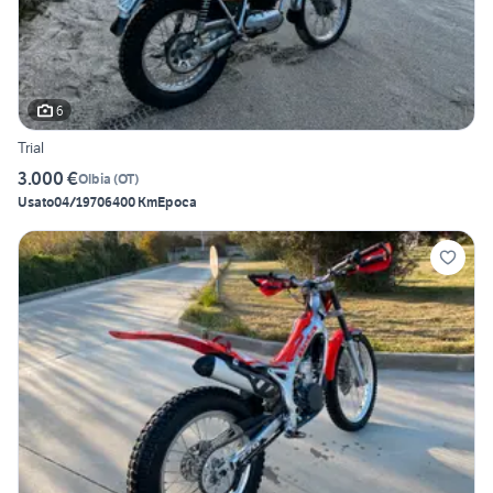
6
Trial
3.000 €
Olbia
(
OT
)
Usato
04/1970
6400 Km
Epoca