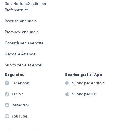
Servizio TuttoSubito per
persona
Informatica
Animali
Professionisti
Arredamento e
Console e
Accessori per
Casalinghi
Inserisci annuncio
Videogiochi
animali
Elettrodomestici
Promuovi annuncio
Audio/Video
Musica e Film
Giardino e Fai da te
Consigli per la vendita
Fotografia
Libri e Riviste
Abbigliamento e
Negozi e Aziende
Telefonia
Strumenti Musicali
Accessori
Subito per le aziende
Sports
Tutto per i bambini
Seguici su
Scarica gratis l'App
Biciclette
Facebook
Subito per Android
Collezionismo
TikTok
Subito per iOS
Instagram
YouTube