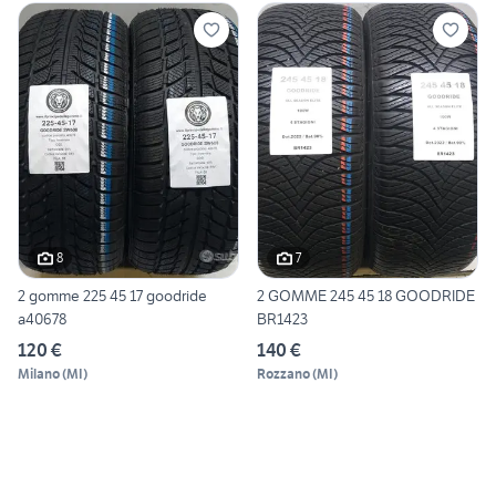
8
7
2 gomme 225 45 17 goodride
2 GOMME 245 45 18 GOODRIDE
a40678
BR1423
120 €
140 €
Milano
(
MI
)
Rozzano
(
MI
)