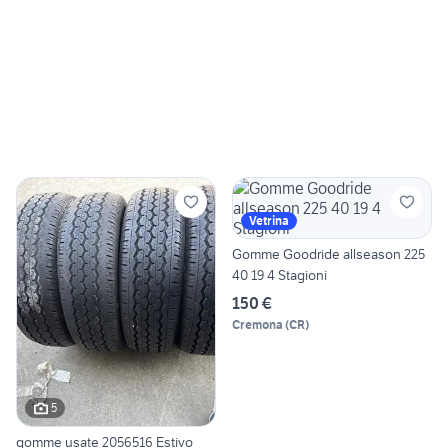
Vetrina
Gomme Goodride allseason 225
40 19 4 Stagioni
150 €
Cremona
(
CR
)
5
gomme usate 2056516 Estivo