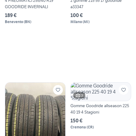
4 PNEUMATICI 255/40 R19
2 gomme 215 55 17 goodride
GOODRIDE INVERNALI
a33347
189 €
100 €
Benevento
(
BN
)
Milano
(
MI
)
3
Gomme Goodride allseason 225
40 19 4 Stagioni
150 €
Cremona
(
CR
)