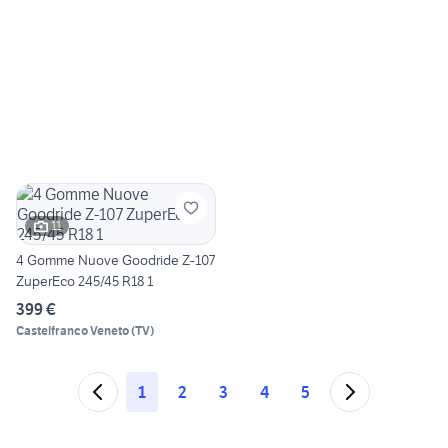
11
4 Gomme Nuove Goodride Z-107
ZuperEco 245/45 R18 1
399 €
Castelfranco Veneto
(
TV
)
1
2
3
4
5