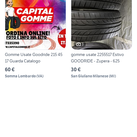
3
Gomme Usate Goodride 215 45
gomme usate 2255517 Estivo
17 Guarda Catalogo
GOODRIDE - Zupera - 625
60 €
30 €
Somma Lombardo
(
VA
)
San Giuliano Milanese
(
MI
)