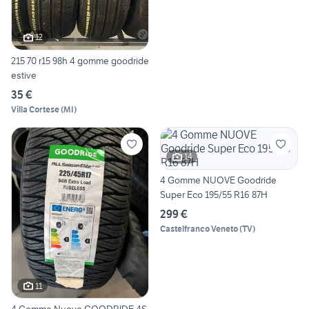
12
215 70 r15 98h 4 gomme goodride
estive
35 €
Villa Cortese
(
MI
)
14
4 Gomme NUOVE Goodride
Super Eco 195/55 R16 87H
299 €
Castelfranco Veneto
(
TV
)
11