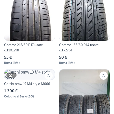
Gomme 215/60 R17 usate -
Gomme 165/60 R14 usate -
cd.101298
cd.72734
55 €
50 €
Roma
(
RM
)
Roma
(
RM
)
2
Cerchi bmw 19 M4 style M666
1.300 €
Cologno al Serio
(
BG
)