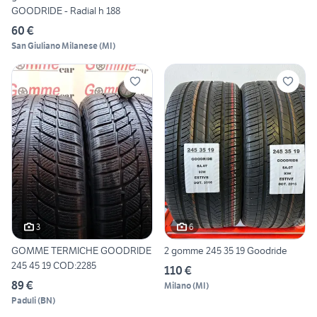
GOODRIDE - Radial h 188
60 €
San Giuliano Milanese
(
MI
)
3
6
GOMME TERMICHE GOODRIDE
2 gomme 245 35 19 Goodride
245 45 19 COD:2285
110 €
89 €
Milano
(
MI
)
Paduli
(
BN
)