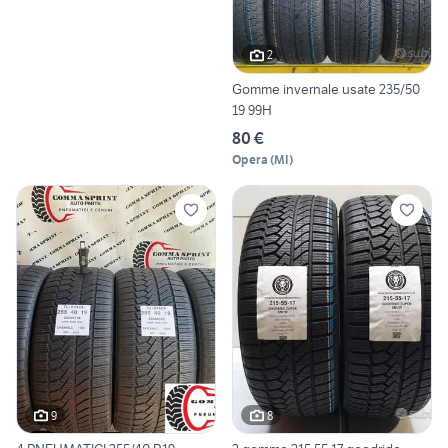
2
Gomme invernale usate 235/50
19 99H
80 €
Opera
(
MI
)
9
8