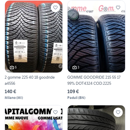
6
3
2 gomme 225 40 18 goodride
GOMME GOODRIDE 215 55 17
a4556
99% DOT4324 COD:2225
140 €
109 €
Milano
(
MI
)
Paduli
(
BN
)