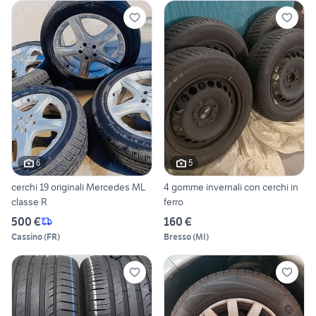
6
5
cerchi 19 originali Mercedes ML
4 gomme invernali con cerchi in
classe R
ferro
500 €
160 €
Cassino
(
FR
)
Bresso
(
MI
)