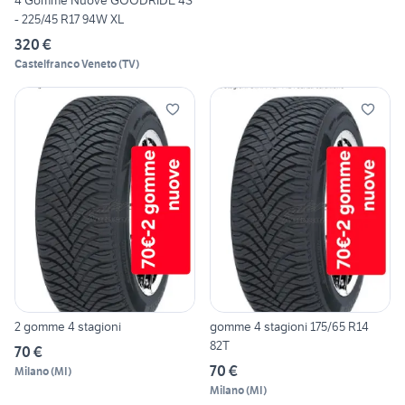
4 Gomme Nuove GOODRIDE 4S
- 225/45 R17 94W XL
320 €
Castelfranco Veneto
(
TV
)
2 gomme 4 stagioni
gomme 4 stagioni 175/65 R14
82T
70 €
70 €
Milano
(
MI
)
Milano
(
MI
)