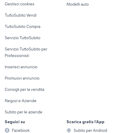
Gestisci cookies
Modelli auto
Case vacanza
TuttoSubito Vendi
Uffici e Locali
TuttoSubito Compra
commerciali
Servizio TuttoSubito
elettronica
per la casa e la
sports e hobby
Servizio TuttoSubito per
persona
Informatica
Animali
Professionisti
Arredamento e
Console e
Accessori per
Casalinghi
Inserisci annuncio
Videogiochi
animali
Elettrodomestici
Promuovi annuncio
Audio/Video
Musica e Film
Giardino e Fai da te
Consigli per la vendita
Fotografia
Libri e Riviste
Abbigliamento e
Negozi e Aziende
Telefonia
Strumenti Musicali
Accessori
Subito per le aziende
Sports
Tutto per i bambini
Seguici su
Scarica gratis l'App
Biciclette
Facebook
Subito per Android