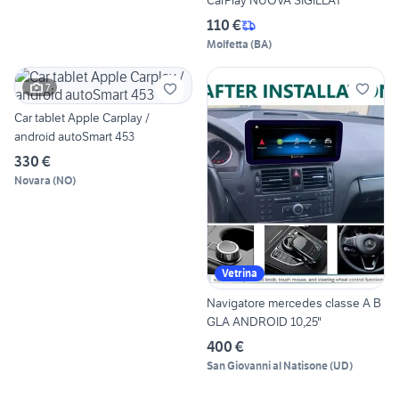
CarPlay NUOVA SIGILLAT
110 €
Molfetta
(
BA
)
7
Car tablet Apple Carplay /
android autoSmart 453
330 €
Novara
(
NO
)
Vetrina
Navigatore mercedes classe A B
GLA ANDROID 10,25"
400 €
San Giovanni al Natisone
(
UD
)