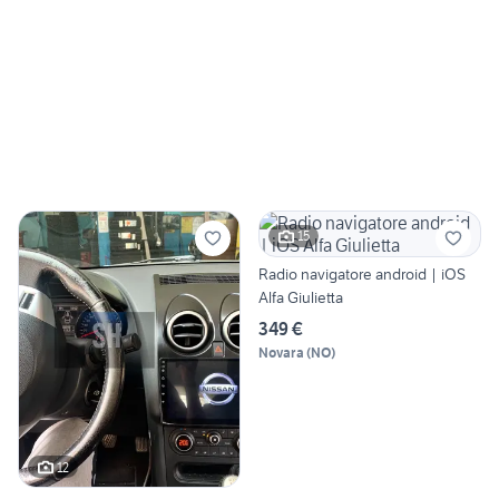
15
Radio navigatore android | iOS
Alfa Giulietta
349 €
Novara
(
NO
)
12