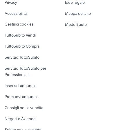
Privacy
Idee regalo
Garage e box
alfa 90
peugeot 205
Caravan e Camper
Accessibilità
Mappa del sito
Loft, mansarde e
Veicoli commerciali
altro
Gestisci cookies
Modelli auto
Case vacanza
TuttoSubito Vendi
Uffici e Locali
TuttoSubito Compra
commerciali
Servizio TuttoSubito
elettronica
per la casa e la
sports e hobby
Servizio TuttoSubito per
persona
Informatica
Animali
Professionisti
Arredamento e
Console e
Accessori per
Casalinghi
Inserisci annuncio
Videogiochi
animali
Elettrodomestici
Promuovi annuncio
Audio/Video
Musica e Film
Giardino e Fai da te
Consigli per la vendita
Fotografia
Libri e Riviste
Abbigliamento e
Negozi e Aziende
Telefonia
Strumenti Musicali
Accessori
Subito per le aziende