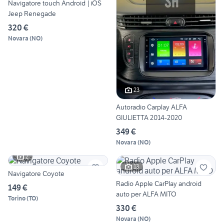
Navigatore touch Android |iOS
Jeep Renegade
320 €
Novara
(
NO
)
23
Autoradio Carplay ALFA
GIULIETTA 2014-2020
349 €
Novara
(
NO
)
2
13
Navigatore Coyote
Radio Apple CarPlay android
149 €
auto per ALFA MITO
Torino
(
TO
)
330 €
Novara
(
NO
)