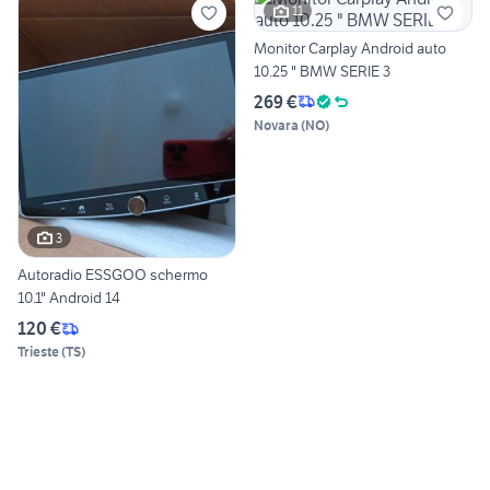
11
Monitor Carplay Android auto
10.25 " BMW SERIE 3
269 €
Novara
(
NO
)
3
Autoradio ESSGOO schermo
10.1" Android 14
120 €
Trieste
(
TS
)