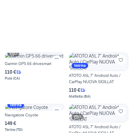
2
Garmin GPS 66 drivesmart
Vetrina
110 €
ATOTO A5L 7” Android Auto /
Pula
(
CA
)
CarPlay NUOVA SIGILLAT
110 €
Molfetta
(
BA
)
Vetrina
Navigatore Coyote
5
149 €
ATOTO A5L 7” Android Auto /
Torino
(
TO
)