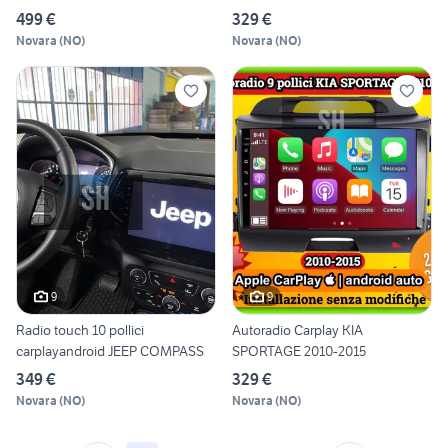
499 €
329 €
Novara
(
NO
)
Novara
(
NO
)
9
9
Radio touch 10 pollici
Autoradio Carplay KIA
carplayandroid JEEP COMPASS
SPORTAGE 2010-2015
349 €
329 €
Novara
(
NO
)
Novara
(
NO
)