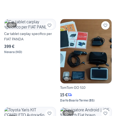
9
Car tablet carplay specifico per
FIAT PANDA
399 €
Novara
(
NO
)
6
TomTom GO 510
15 €
Darfo Boario Terme
(
BS
)
11