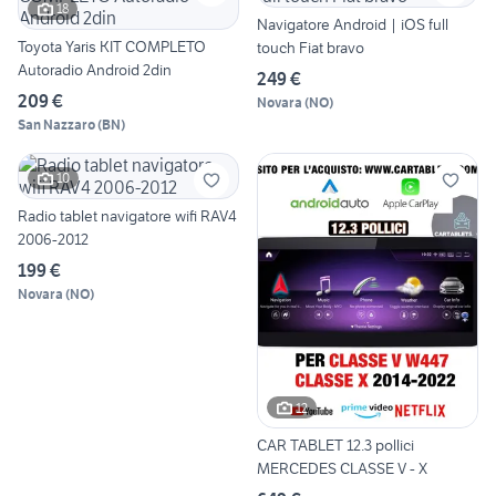
18
Navigatore Android | iOS full
Toyota Yaris KIT COMPLETO
touch Fiat bravo
Autoradio Android 2din
249 €
209 €
Novara
(
NO
)
San Nazzaro
(
BN
)
10
Radio tablet navigatore wifi RAV4
2006-2012
199 €
Novara
(
NO
)
12
CAR TABLET 12.3 pollici
MERCEDES CLASSE V - X