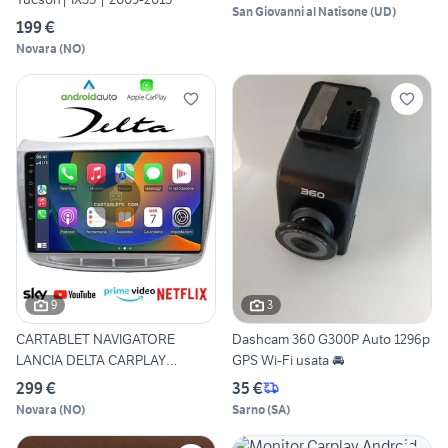
San Giovanni al Natisone
(
UD
)
199 €
Novara
(
NO
)
9
3
CARTABLET NAVIGATORE
Dashcam 360 G300P Auto 1296p
LANCIA DELTA CARPLAY
GPS Wi-Fi usata 🚘
ANDROID
299 €
35 €
Novara
(
NO
)
Sarno
(
SA
)