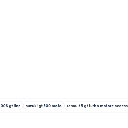
008 gt line
suzuki gt 500 moto
renault 5 gt turbo motore access