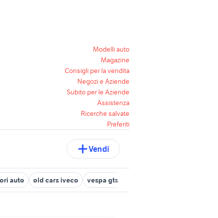
Modelli auto
Magazine
Consigli per la vendita
Negozi e Aziende
Subito per le Aziende
Assistenza
Ricerche salvate
Preferiti
Vendi
ori auto
old cars iveco
vespa gts 300
mitsubishi 3000 gt
ma