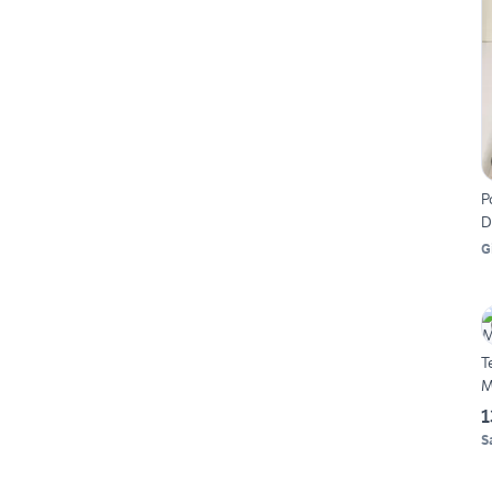
P
D
G
T
M
1
S