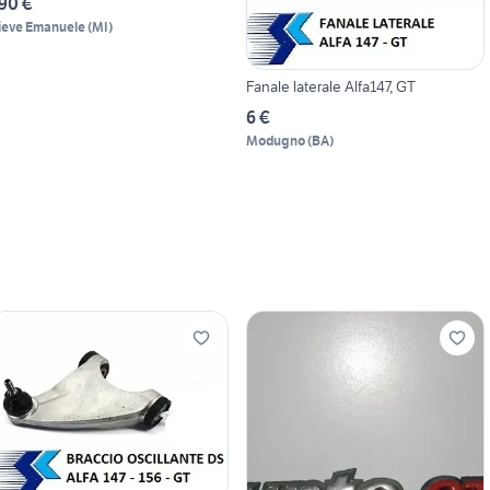
90 €
ieve Emanuele
(
MI
)
Fanale laterale Alfa147, GT
6 €
Modugno
(
BA
)