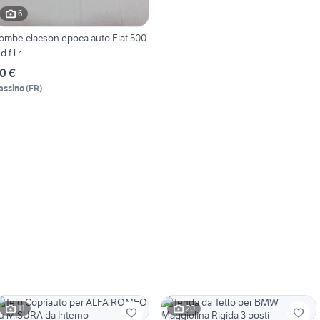
6
clacson epoca auto Fiat 500
d f l r
0 €
assino
(
FR
)
11
20