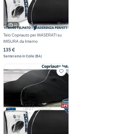
12
Telo Copriauto per MASERATI su
MISURA da Interno
135 €
Santeramo in Colle
(
BA
)