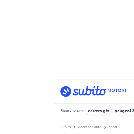
carrera gts
peugeot 3
Ricerche
simili
Subito
Accessori auto
gt car