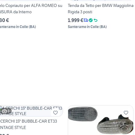
elo Copriauto per ALFA ROMEO su
Tenda da Tetto per BMW Maggiolina
ISURA da Interno
Rigida 3 posti
30 €
1.999 €
anteramo in Colle
(
BA
)
Santeramo in Colle
(
BA
)
3
 CERCHI 15" BUBBLE-CAR ET33
INTAGE STYLE