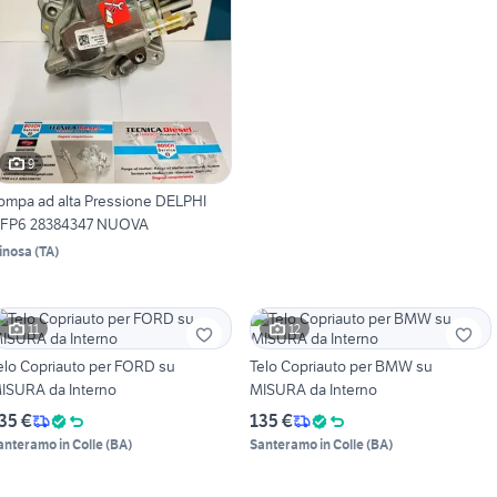
9
ompa ad alta Pressione DELPHI
FP6 28384347 NUOVA
inosa
(
TA
)
11
12
elo Copriauto per FORD su
Telo Copriauto per BMW su
ISURA da Interno
MISURA da Interno
35 €
135 €
anteramo in Colle
(
BA
)
Santeramo in Colle
(
BA
)