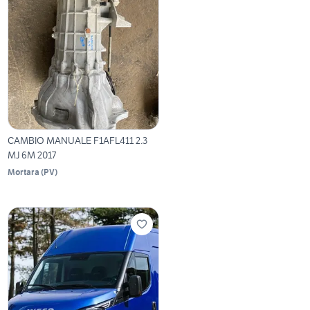
CAMBIO MANUALE F1AFL411 2.3
MJ 6M 2017
Mortara
(
PV
)