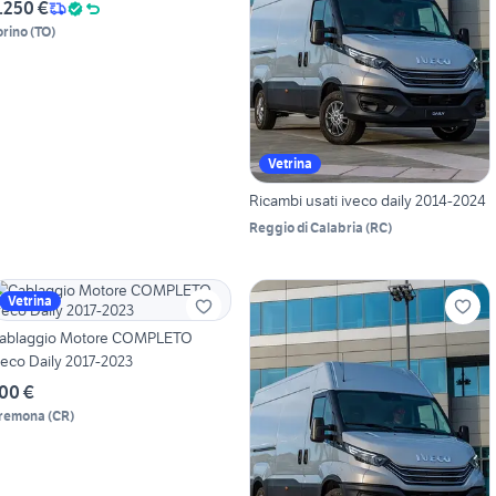
.250 €
orino
(
TO
)
Vetrina
Ricambi usati iveco daily 2014-2024
Reggio di Calabria
(
RC
)
Vetrina
ablaggio Motore COMPLETO
veco Daily 2017-2023
00 €
remona
(
CR
)