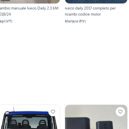
ambio manuale Iveco Daily 2.3 6M
iveco daily 2017 completo per
018/24
ricambi codice motor
epi
(
VT
)
Mortara
(
PV
)