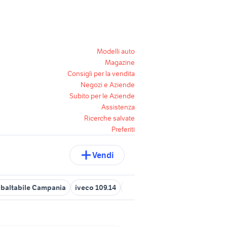
Modelli auto
Magazine
Consigli per la vendita
Negozi e Aziende
Subito per le Aziende
Assistenza
Ricerche salvate
Preferiti
Vendi
ribaltabile Campania
iveco 109.14
iveco daily 35c16 veicoli com