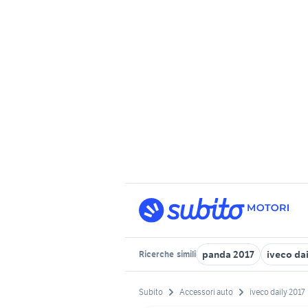
panda 2017
iveco da
Ricerche
simili
Subito
Accessori auto
iveco daily 2017