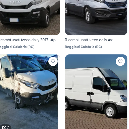
icambi usati iveco daily 2017- #p
Ricambi usati iveco daily #z
eggio di Calabria
(
RC
)
Reggio di Calabria
(
RC
)
7