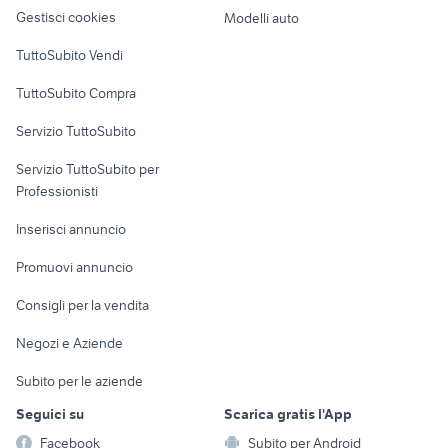
altro
Gestisci cookies
Modelli auto
Case vacanza
TuttoSubito Vendi
Uffici e Locali
TuttoSubito Compra
commerciali
Servizio TuttoSubito
elettronica
per la casa e la
sports e hobby
Servizio TuttoSubito per
persona
Informatica
Animali
Professionisti
Arredamento e
Console e
Accessori per
Casalinghi
Inserisci annuncio
Videogiochi
animali
Elettrodomestici
Promuovi annuncio
Audio/Video
Musica e Film
Giardino e Fai da te
Consigli per la vendita
Fotografia
Libri e Riviste
Abbigliamento e
Negozi e Aziende
Telefonia
Strumenti Musicali
Accessori
Subito per le aziende
Sports
Tutto per i bambini
Seguici su
Scarica gratis l'App
Biciclette
Facebook
Subito per Android