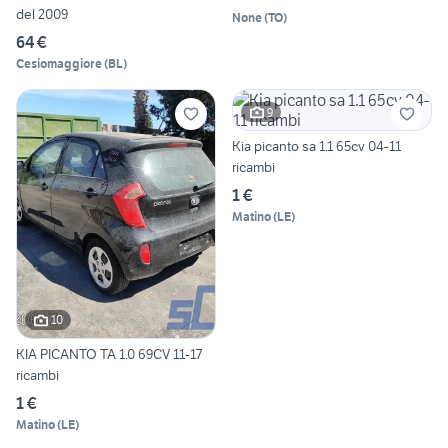
del 2009
None
(
TO
)
64 €
Cesiomaggiore
(
BL
)
9
Kia picanto sa 1.1 65cv 04-11
ricambi
1 €
Matino
(
LE
)
10
KIA PICANTO TA 1.0 69CV 11-17
ricambi
1 €
Matino
(
LE
)