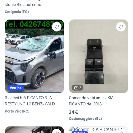
stonic Rio soul ceed
Cerignola
(
FG
)
2
Vetrina
Ricambi KIA PICANTO 3 JA
Comando vetri ant sx KIA
RESTYLING 1.0 BENZ- G3LD
PICANTO del 2018
Porto Viro
(
RO
)
24 €
Cesiomaggiore
(
BL
)