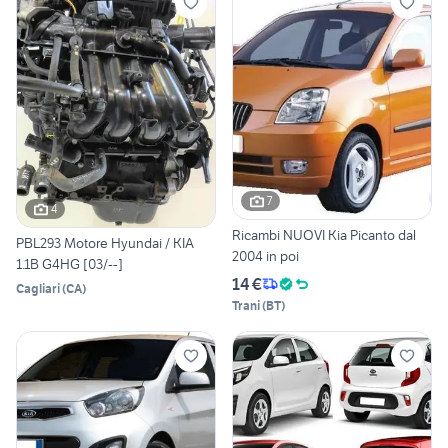
7
4
Ricambi NUOVI Kia Picanto dal
PBL293 Motore Hyundai / KIA
2004 in poi
1.1B G4HG [03/--]
14 €
Cagliari
(
CA
)
Trani
(
BT
)