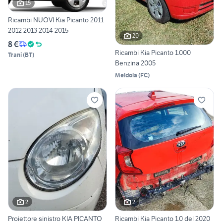
15
Ricambi NUOVI Kia Picanto 2011
2012 2013 2014 2015
20
8 €
Ricambi Kia Picanto 1.000
Trani
(
BT
)
Benzina 2005
Meldola
(
FC
)
2
2
Proiettore sinistro KIA PICANTO
Ricambi Kia Picanto 1.0 del 2020