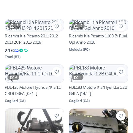
15
17
Ricambi Kia Picanto 2011 2012
Ricambi Kia Picanto 1.100 Bi Fuel
2013 2014 2015 2016
Gpl Anno 2010
Meldola
(
FC
)
24 €
Trani
(
BT
)
4
5
PBL425 Motore Hyundai/Kia 1.1
PBL183 Motore Kia/Hyundai 1.2B
CRDi D3FA [05/--]
G4LA [14/--]
Cagliari
(
CA
)
Cagliari
(
CA
)