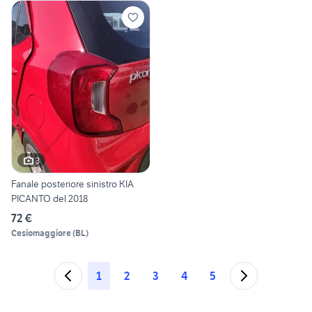
3
Fanale posteriore sinistro KIA
PICANTO del 2018
72 €
Cesiomaggiore
(
BL
)
1
2
3
4
5