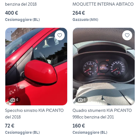
benzina del 2018
MOQUETTE INTERNA ABITACO
400 €
264 €
Cesiomaggiore
(
BL
)
Gazzuolo
(
MN
)
4
6
Specchio sinistro KIA PICANTO
Quadro strumenti KIA PICANTO
del 2018
998cc benzina del 201
72 €
160 €
Cesiomaggiore
(
BL
)
Cesiomaggiore
(
BL
)