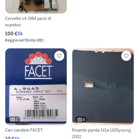
Corvette c4 1984 pezzi di
ricambio
100 €
Reggio nell'Emilia
(
RE
)
2
6
Cavi candele FACET
Ricambi panda 141a 1100young
2002
10 €