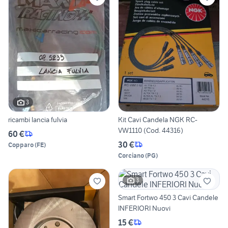
3
ricambi lancia fulvia
Kit Cavi Candela NGK RC-
VW1110 (Cod. 44316)
60 €
30 €
Copparo
(
FE
)
Corciano
(
PG
)
3
Smart Fortwo 450 3 Cavi Candele
INFERIORI Nuovi
15 €