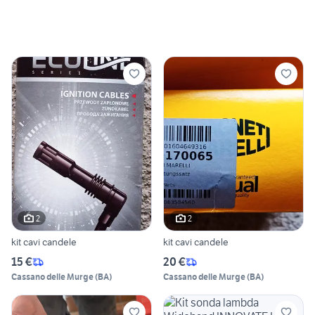
2
2
kit cavi candele
kit cavi candele
15 €
20 €
Cassano delle Murge
(
BA
)
Cassano delle Murge
(
BA
)