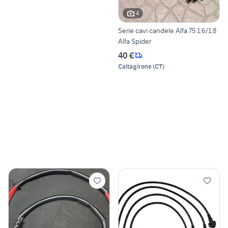
4
Serie cavi candele Alfa 75 1.6/1.8
Alfa Spider
40 €
Caltagirone
(
CT
)