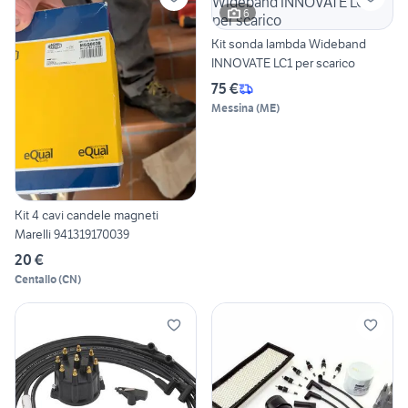
6
Kit sonda lambda Wideband
INNOVATE LC1 per scarico
75 €
Messina
(
ME
)
Kit 4 cavi candele magneti
Marelli 941319170039
20 €
Centallo
(
CN
)