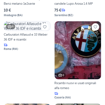
Benz metano 1e2serie
candele Lupo Arosa 1.4 MP
10 €
75 €
Modugno
(
BA
)
Sarentino
(
BZ
)
6
Carburatori Alfasud e 33 Weber
36 IDF e ricambi
Roma
(
RM
)
6
Ricambi nuovi e usati originali
alfa romeo
Casoria
(
NA
)