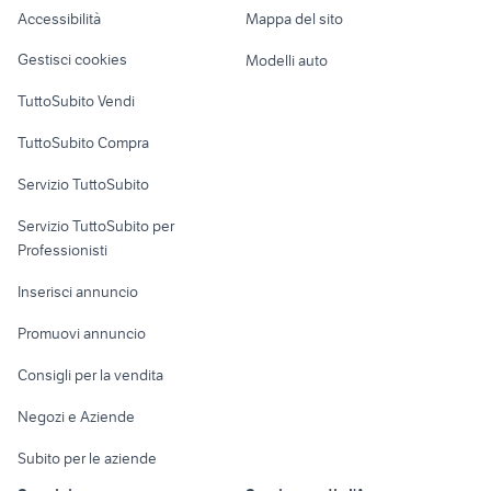
Accessibilità
Mappa del sito
Loft, mansarde e
Veicoli commerciali
altro
Gestisci cookies
Modelli auto
Case vacanza
TuttoSubito Vendi
Uffici e Locali
TuttoSubito Compra
commerciali
Servizio TuttoSubito
elettronica
per la casa e la
sports e hobby
Servizio TuttoSubito per
persona
Informatica
Animali
Professionisti
Arredamento e
Console e
Accessori per
Casalinghi
Inserisci annuncio
Videogiochi
animali
Elettrodomestici
Promuovi annuncio
Audio/Video
Musica e Film
Giardino e Fai da te
Consigli per la vendita
Fotografia
Libri e Riviste
Abbigliamento e
Negozi e Aziende
Telefonia
Strumenti Musicali
Accessori
Subito per le aziende
Sports
Tutto per i bambini