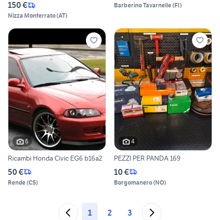
150 €
Barberino Tavarnelle
(
FI
)
Nizza Monferrato
(
AT
)
6
4
Ricambi Honda Civic EG6 b16a2
PEZZI PER PANDA 169
50 €
10 €
Rende
(
CS
)
Borgomanero
(
NO
)
1
2
3