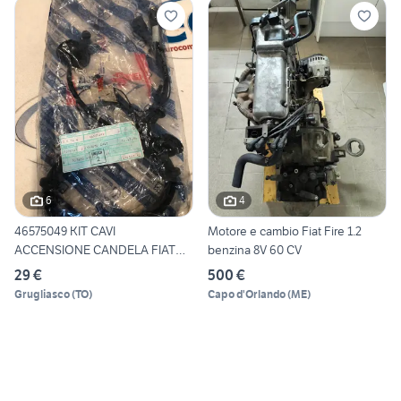
6
4
46575049 KIT CAVI
Motore e cambio Fiat Fire 1.2
ACCENSIONE CANDELA FIAT
benzina 8V 60 CV
126
29 €
500 €
Grugliasco
(
TO
)
Capo d'Orlando
(
ME
)