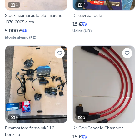
3
4
Stock ricambi auto plurimarche
Kit cavi candele
1970-2005 circa
15 €
5.000 €
Udine
(
UD
)
Montesilvano
(
PE
)
6
2
Ricambi ford fiesta mk5 1.2
Kit Cavi Candele Champion
benzina
15 €