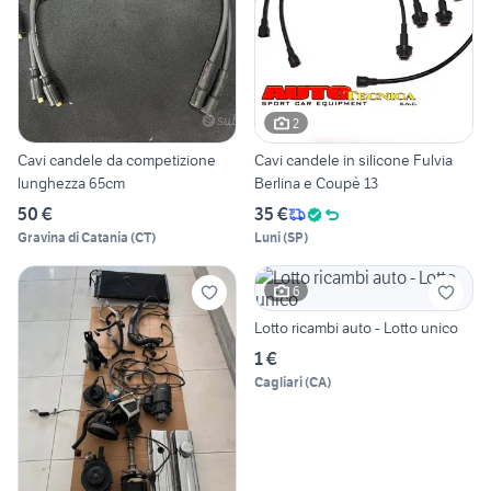
2
Cavi candele da competizione
Cavi candele in silicone Fulvia
lunghezza 65cm
Berlina e Coupè 13
50 €
35 €
Gravina di Catania
(
CT
)
Luni
(
SP
)
6
Lotto ricambi auto - Lotto unico
1 €
Cagliari
(
CA
)