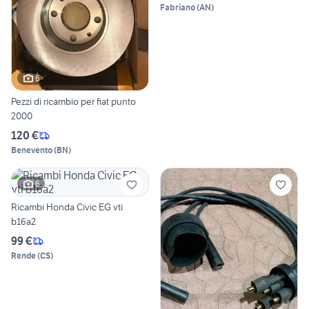
Fabriano
(
AN
)
6
Pezzi di ricambio per fiat punto
2000
120 €
Benevento
(
BN
)
6
Ricambi Honda Civic EG vti
b16a2
99 €
Rende
(
CS
)