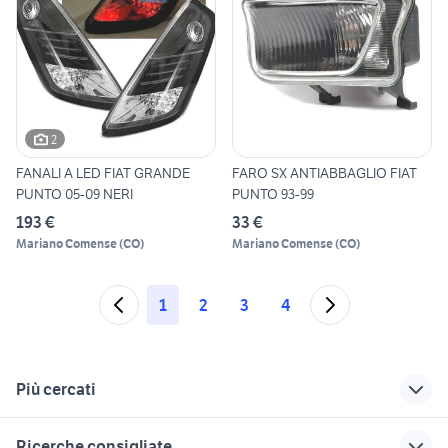
2
FANALI A LED FIAT GRANDE
FARO SX ANTIABBAGLIO FIAT
PUNTO 05-09 NERI
PUNTO 93-99
193 €
33 €
Mariano Comense
(
CO
)
Mariano Comense
(
CO
)
1
2
3
4
Più cercati
Correlati
Richerche simili
Suggerimenti
Ricerche consigliate