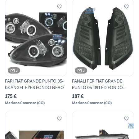
3
3
FARI FIAT GRANDE PUNTO 05-
FANALI PER FIAT GRANDE
08 ANGEL EYES FONDO NERO
PUNTO 05-09 LED FONDO
CROMA
175 €
187 €
Mariano Comense
(
CO
)
Mariano Comense
(
CO
)