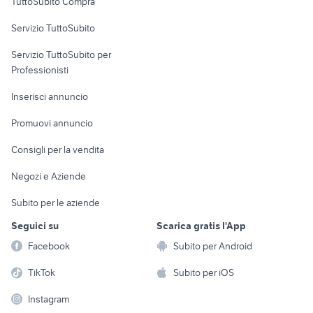
TuttoSubito Compra
commerciali
Servizio TuttoSubito
elettronica
per la casa e la
sports e hobby
Servizio TuttoSubito per
persona
Informatica
Animali
Professionisti
Arredamento e
Console e
Accessori per
Casalinghi
Inserisci annuncio
Videogiochi
animali
Elettrodomestici
Promuovi annuncio
Audio/Video
Musica e Film
Giardino e Fai da te
Consigli per la vendita
Fotografia
Libri e Riviste
Abbigliamento e
Negozi e Aziende
Telefonia
Strumenti Musicali
Accessori
Subito per le aziende
Sports
Tutto per i bambini
Seguici su
Scarica gratis l'App
Biciclette
Facebook
Subito per Android
Collezionismo
TikTok
Subito per iOS
Instagram