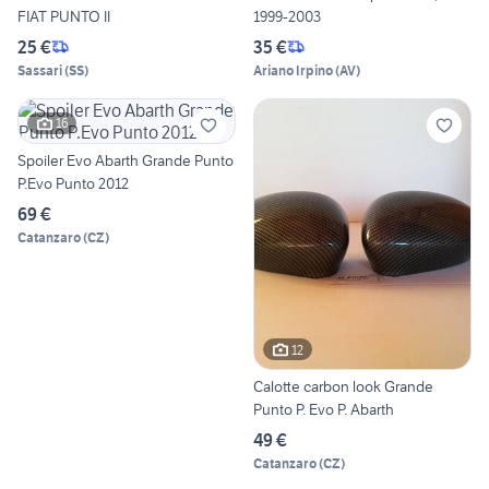
FIAT PUNTO II
1999-2003
25 €
35 €
Sassari
(
SS
)
Ariano Irpino
(
AV
)
16
Spoiler Evo Abarth Grande Punto
P.Evo Punto 2012
69 €
Catanzaro
(
CZ
)
12
Calotte carbon look Grande
Punto P. Evo P. Abarth
49 €
Catanzaro
(
CZ
)