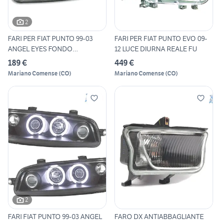
2
FARI PER FIAT PUNTO 99-03
FARI PER FIAT PUNTO EVO 09-
ANGEL EYES FONDO
12 LUCE DIURNA REALE FU
CROMATO
189 €
449 €
Mariano Comense
(
CO
)
Mariano Comense
(
CO
)
2
FARI FIAT PUNTO 99-03 ANGEL
FARO DX ANTIABBAGLIANTE