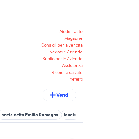
Modelli auto
Magazine
Consigli per la vendita
Negozi e Aziende
Subito per le Aziende
Assistenza
Ricerche salvate
Preferiti
Vendi
lancia delta Emilia Romagna
lancia delta 2012 auto
lancia y in 