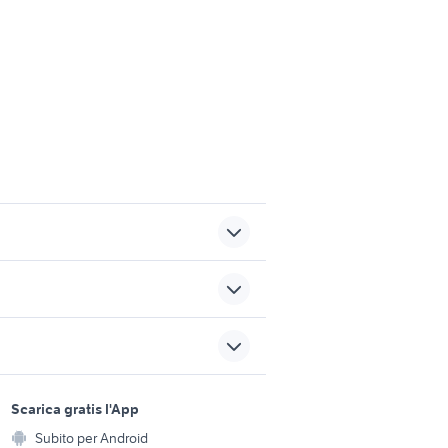
 usate
toyota corolla
ia
audi a6 berlina
sports e hobby
a
Scarica gratis l'App
Animali
icilia
bmw La Spezia
Subito per Android
ento e