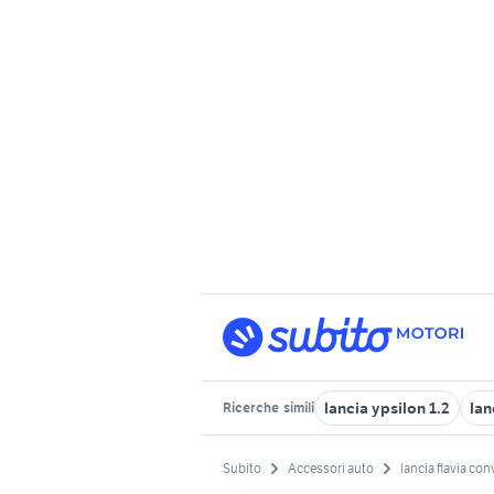
lancia ypsilon 1.2
lan
Ricerche
simili
Subito
Accessori auto
lancia flavia con