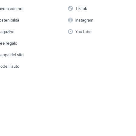
ancia flavia coupe accessori auto
etto
Servizi
Console e Videogiochi
Casaling
avora con noi
TikTok
smart brabus accessori auto
auto domicilio
fiat strada auto Sen
Roma provincia
 a schiera
Candidati in cerca di
Audio/Video
Elettrod
ostenibilità
Instagram
lavoro
i
Fotografia
Giardino 
agazine
YouTube
Attrezzature di lavoro
Telefonia
Abbigli
dee regalo
Accesso
e altro
appa del sito
Tutto per
odelli auto