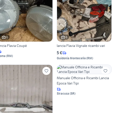
6
6
ancia Flavia Coupé
lancia Flavia Vignale ricambi vari
5 €
oma
(
RM
)
Guidonia Montecelio
(
RM
)
Manuale Officina e Ricambi Lancia
Epoca Vari Tipi
Siracusa
(
SR
)