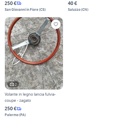
250 €
40 €
San Giovanni in Fiore
(
CS
)
Saluzzo
(
CN
)
2
Volante in legno lancia fulvia-
coupe - zagato
250 €
Palermo
(
PA
)