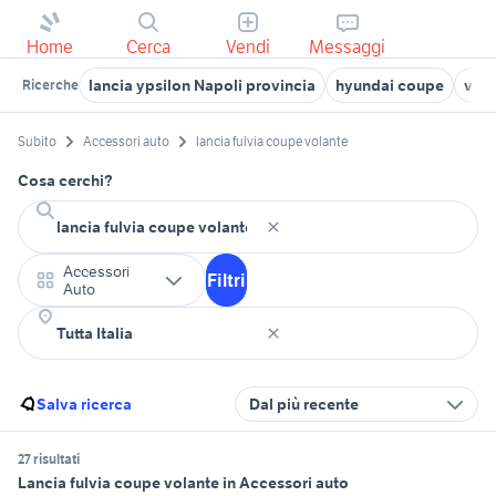
Home
Cerca
Vendi
Messaggi
lancia ypsilon Napoli provincia
hyundai coupe
vola
Ricerche
Subito
Accessori auto
lancia fulvia coupe volante
Cosa cerchi?
Accessori
Filtri
Auto
Salva ricerca
Dal più recente
27 risultati
Lancia fulvia coupe volante in Accessori auto