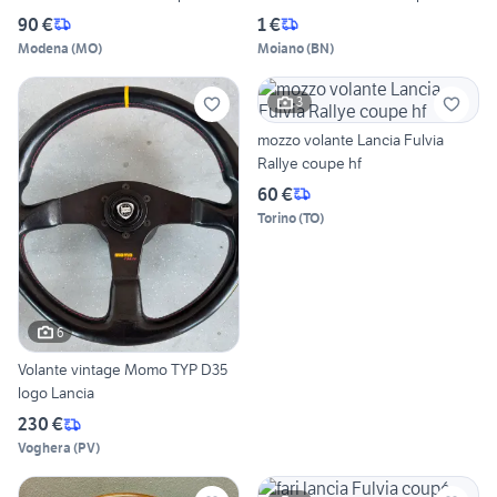
90 €
1 €
Modena
(
MO
)
Moiano
(
BN
)
3
mozzo volante Lancia Fulvia
Rallye coupe hf
60 €
Torino
(
TO
)
6
Volante vintage Momo TYP D35
logo Lancia
230 €
Voghera
(
PV
)