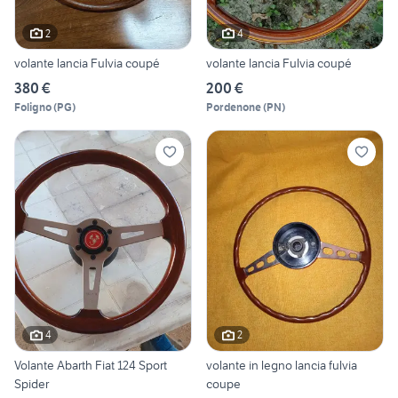
2
4
volante lancia Fulvia coupé
volante lancia Fulvia coupé
380 €
200 €
Foligno
(
PG
)
Pordenone
(
PN
)
4
2
Volante Abarth Fiat 124 Sport
volante in legno lancia fulvia
Spider
coupe