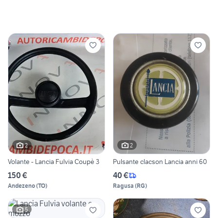
2
2
Volante - Lancia Fulvia Coupè 3
Pulsante clacson Lancia anni 60
150 €
40 €
Andezeno
(
TO
)
Ragusa
(
RG
)
5