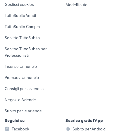
altro
Gestisci cookies
Modelli auto
Case vacanza
TuttoSubito Vendi
Uffici e Locali
TuttoSubito Compra
commerciali
Servizio TuttoSubito
elettronica
per la casa e la
sports e hobby
Servizio TuttoSubito per
persona
Informatica
Animali
Professionisti
Arredamento e
Console e
Accessori per
Casalinghi
Inserisci annuncio
Videogiochi
animali
Elettrodomestici
Promuovi annuncio
Audio/Video
Musica e Film
Giardino e Fai da te
Consigli per la vendita
Fotografia
Libri e Riviste
Abbigliamento e
Negozi e Aziende
Telefonia
Strumenti Musicali
Accessori
Subito per le aziende
Sports
Tutto per i bambini
Seguici su
Scarica gratis l'App
Biciclette
Facebook
Subito per Android