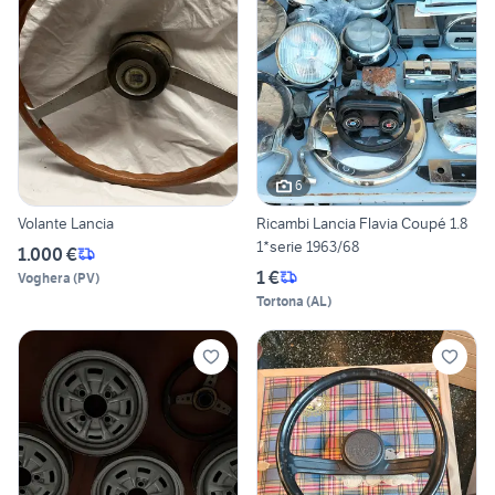
6
Volante Lancia
Ricambi Lancia Flavia Coupé 1.8
1*serie 1963/68
1.000 €
1 €
Voghera
(
PV
)
Tortona
(
AL
)