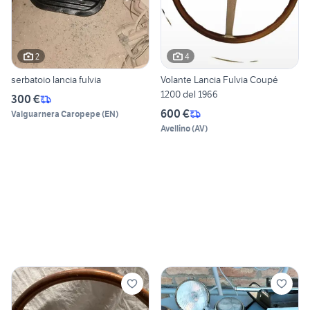
2
4
serbatoio lancia fulvia
Volante Lancia Fulvia Coupé
1200 del 1966
300 €
600 €
Valguarnera Caropepe
(
EN
)
Avellino
(
AV
)