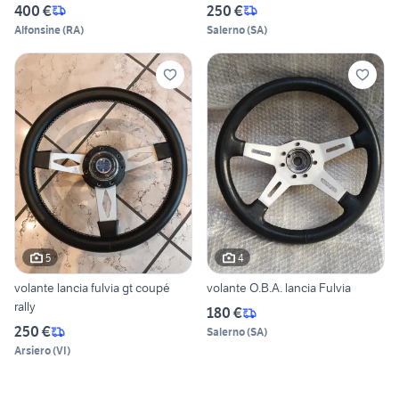
400 €
250 €
Alfonsine
(
RA
)
Salerno
(
SA
)
5
4
volante lancia fulvia gt coupé
volante O.B.A. lancia Fulvia
rally
180 €
250 €
Salerno
(
SA
)
Arsiero
(
VI
)