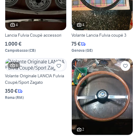
4
4
Lancia Fulvia Coupè accessori
Volante Lancia Fulvia coupé 3
1.000 €
75 €
Campobasso
(
CB
)
Genova
(
GE
)
6
Volante Originale LANCIA Fulvia
Coupé/Sport Zagato
350 €
Roma
(
RM
)
2