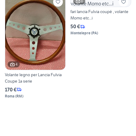
6
fari lancia Fulvia coupé , volante
Momo etc...i
50 €
Montelepre
(
PA
)
4
Volante legno per Lancia Fulvia
Coupe 1a serie
170 €
Roma
(
RM
)