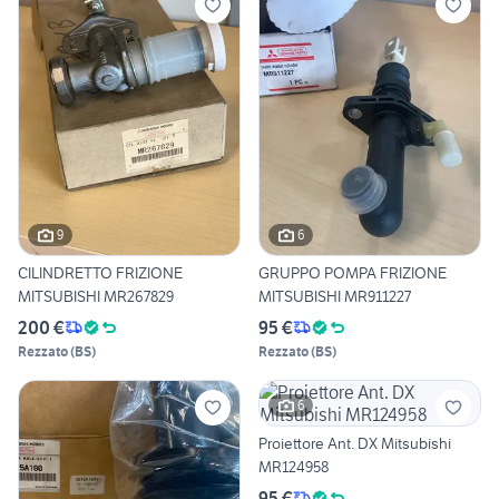
9
6
CILINDRETTO FRIZIONE
GRUPPO POMPA FRIZIONE
MITSUBISHI MR267829
MITSUBISHI MR911227
200 €
95 €
Rezzato
(
BS
)
Rezzato
(
BS
)
6
Proiettore Ant. DX Mitsubishi
MR124958
95 €