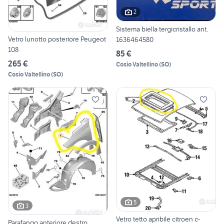
2
Sistema biella tergicristallo ant.
Vetro lunotto posteriore Peugeot
1636464580
108
85 €
265 €
Cosio Valtellino
(
SO
)
Cosio Valtellino
(
SO
)
5
3
Vetro tetto apribile citroen c-
Parafango anteriore destro