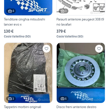
4
3
Tenditore cinghia mitsubishi
Paraurti anteriore peugeot 308 t9
lancer evo x
no lavafari
130 €
379 €
Cosio Valtellino
(
SO
)
Cosio Valtellino
(
SO
)
3
6
Tappetini morbini originali
Disco freni anteriore destro