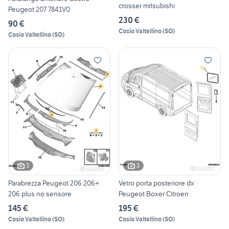
crosser mitsubishi
Peugeot 207 7841V0
230 €
90 €
Cosio Valtellino
(
SO
)
Cosio Valtellino
(
SO
)
3
3
Parabrezza Peugeot 206 206+
Vetro porta posteriore dx
206 plus no sensore
Peugeot Boxer Citroen
145 €
195 €
Cosio Valtellino
(
SO
)
Cosio Valtellino
(
SO
)