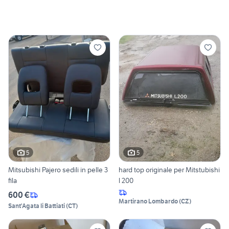
5
5
Mitsubishi Pajero sedili in pelle 3
hard top originale per Mitstubishi
fila
l 200
600 €
Martirano Lombardo
(
CZ
)
Sant'Agata li Battiati
(
CT
)