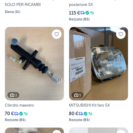
SOLO PER RICAMBI
posteriore SX
Siena
(
SI
)
115 €
Rezzato
(
BS
)
3
5
Cilindro maestro
MITSUBISHI Kit faro SX
70 €
80 €
Rezzato
(
BS
)
Rezzato
(
BS
)