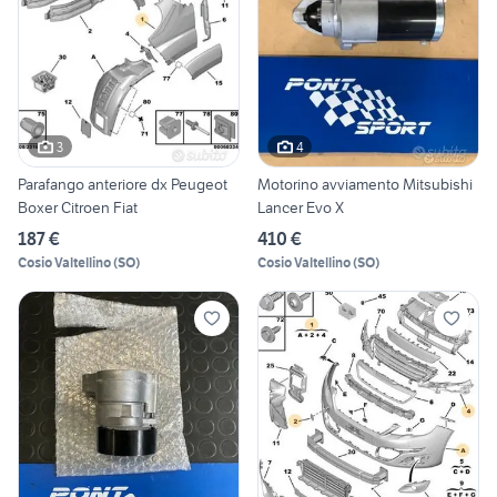
3
4
Parafango anteriore dx Peugeot
Motorino avviamento Mitsubishi
Boxer Citroen Fiat
Lancer Evo X
187 €
410 €
Cosio Valtellino
(
SO
)
Cosio Valtellino
(
SO
)