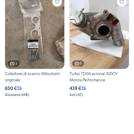
3
6
Collettore di scarico Mitsubishi
Turbo TD04 avional 300CV
originale
Monza Performance
650 €
439 €
Giussano
(
MB
)
Asti
(
AT
)