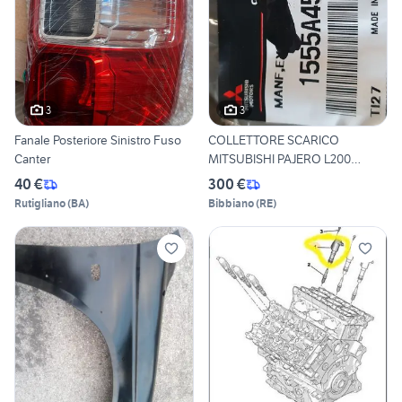
3
3
Fanale Posteriore Sinistro Fuso
COLLETTORE SCARICO
Canter
MITSUBISHI PAJERO L200
1555A450
40 €
300 €
Rutigliano
(
BA
)
Bibbiano
(
RE
)