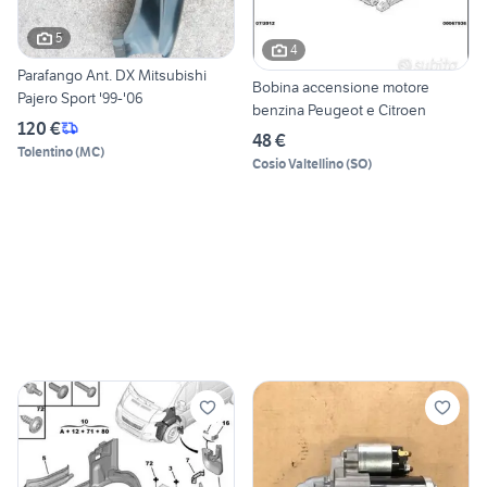
5
4
Parafango Ant. DX Mitsubishi
Bobina accensione motore
Pajero Sport '99-'06
benzina Peugeot e Citroen
120 €
48 €
Tolentino
(
MC
)
Cosio Valtellino
(
SO
)