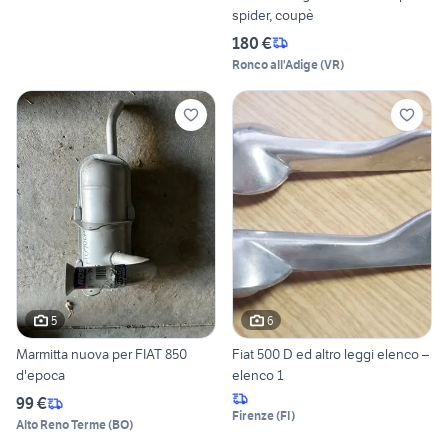
spider, coupè
180 €
Ronco all'Adige
(
VR
)
5
6
Marmitta nuova per FIAT 850
Fiat 500 D ed altro leggi elenco –
d'epoca
elenco 1
99 €
Firenze
(
FI
)
Alto Reno Terme
(
BO
)