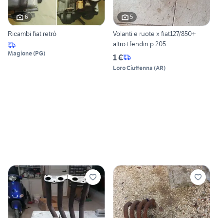
6
5
Ricambi fiat retrò
Volanti e ruote x fiat127/850+
altro+fendin p 205
Magione
(
PG
)
1 €
Loro Ciuffenna
(
AR
)