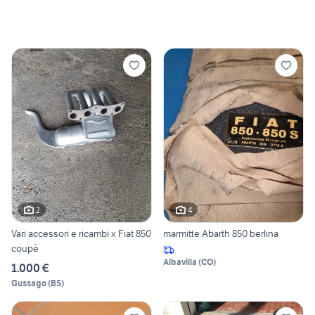
2
4
Vari accessori e ricambi x Fiat 850
marmitte Abarth 850 berlina
coupè
Albavilla
(
CO
)
1.000 €
Gussago
(
BS
)