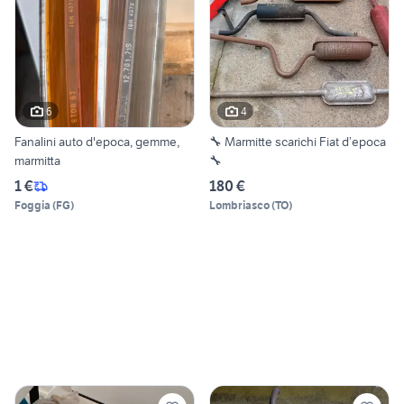
6
4
Fanalini auto d'epoca, gemme,
🔧 Marmitte scarichi Fiat d’epoca
marmitta
🔧
1 €
180 €
Foggia
(
FG
)
Lombriasco
(
TO
)