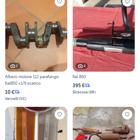
6
4
Albero motore 112 parafango
fiat 850
fiat850 x1/9 scarico
395 €
10 €
Siracusa
(
SR
)
Vercelli
(
VC
)