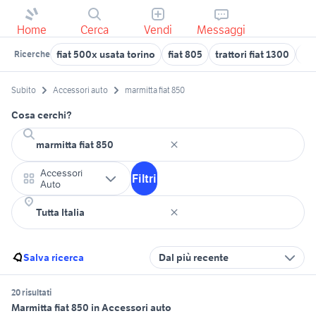
Home
Cerca
Vendi
Messaggi
fiat 500x usata torino
fiat 805
trattori fiat 1300
fia
Ricerche
Subito
Accessori auto
marmitta fiat 850
Cosa cerchi?
Accessori
Filtri
Auto
Salva ricerca
Dal più recente
20 risultati
Marmitta fiat 850 in Accessori auto