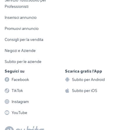
Servizio TuttoSubito per
persona
Informatica
Animali
Professionisti
Arredamento e
Console e
Accessori per
Casalinghi
Inserisci annuncio
Videogiochi
animali
Elettrodomestici
Promuovi annuncio
Audio/Video
Musica e Film
Giardino e Fai da te
Consigli per la vendita
Fotografia
Libri e Riviste
Abbigliamento e
Negozi e Aziende
Telefonia
Strumenti Musicali
Accessori
Subito per le aziende
Sports
Tutto per i bambini
Seguici su
Scarica gratis l'App
Biciclette
Facebook
Subito per Android
Collezionismo
TikTok
Subito per iOS
Instagram
YouTube