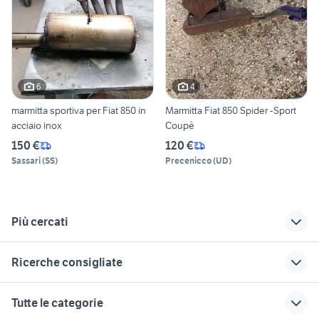
6
4
marmitta sportiva per Fiat 850 in
Marmitta Fiat 850 Spider -Sport
acciaio inox
Coupè
150 €
120 €
Sassari
(
SS
)
Precenicco
(
UD
)
Più cercati
Correlati
Richerche simili
Suggerimenti
Ricerche consigliate
fiat 127 Veneto
fiat 850 bertone auto
fiat 850t
auto usate imola
auto solo passaggio Campania
marmitta malossi
fiat 850 auto
ford mondeo
Tutte le categorie
mhr team piaggio
Piemonte
toyota aygo usata roma
volkswagen caddy pick up
auto cabrio