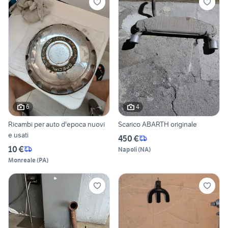
6
4
Ricambi per auto d'epoca nuovi
Scarico ABARTH originale
e usati
450 €
10 €
Napoli
(
NA
)
Monreale
(
PA
)