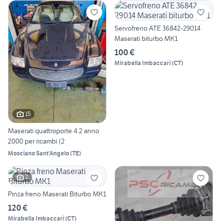
Servofreno ATE 36842-29014
Maserati biturbo MK1
100 €
Mirabella Imbaccari
(
CT
)
15
Maserati quattroporte 4.2 anno
2000 per ricambi (2
Mosciano Sant'Angelo
(
TE
)
2
Pinza freno Maserati Biturbo MK1
120 €
Mirabella Imbaccari
(
CT
)