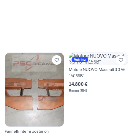
Vetrina
Motore NUOVO Maserati 3.0 V6
“M156B”
14.800 €
Rimini
(
RN
)
Pannelli interni posteriori