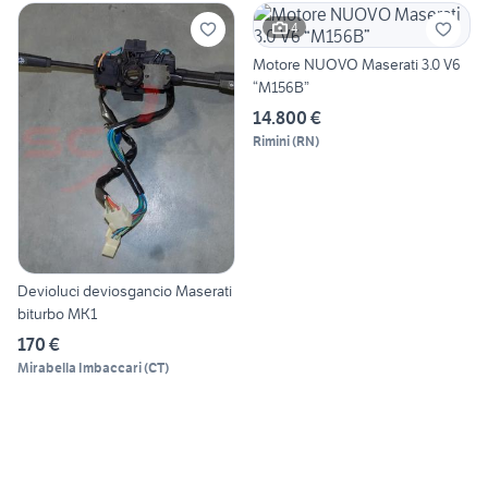
4
Motore NUOVO Maserati 3.0 V6
“M156B”
14.800 €
Rimini
(
RN
)
Devioluci deviosgancio Maserati
biturbo MK1
170 €
Mirabella Imbaccari
(
CT
)