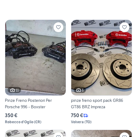
11
6
Pinze Freno Posteriori Per
pinze freno sport pack GR86
Porsche 996 - Boxster
GT86 BRZ Impreza
350 €
750 €
Robecco d'Oglio
(
CR
)
Volvera
(
TO
)