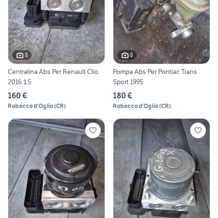
8
8
Centralina Abs Per Renault Clio
Pompa Abs Per Pontiac Trans
2016 1.5
Sport 1995
160 €
180 €
Robecco d'Oglio
(
CR
)
Robecco d'Oglio
(
CR
)