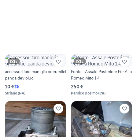
3
2
accessori faro maniglia pneumtici
Ponte - Assale Posteriore Per Alfa
panda devioluci
Romeo Mito 1.4
10 €
250 €
Striano
(
NA
)
Persico Dosimo
(
CR
)