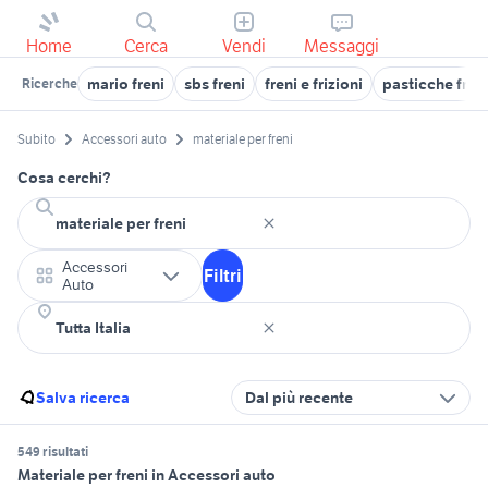
Home
Cerca
Vendi
Messaggi
mario freni
sbs freni
freni e frizioni
pasticche fren
Ricerche
Subito
Accessori auto
materiale per freni
Cosa cerchi?
Accessori
Filtri
Auto
Salva ricerca
Dal più recente
549 risultati
Materiale per freni in Accessori auto