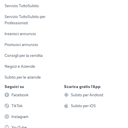
Servizio TuttoSubito
elettronica
per la casa e la
sports e hobby
Servizio TuttoSubito per
persona
Informatica
Animali
Professionisti
Arredamento e
Console e
Accessori per
Casalinghi
Inserisci annuncio
Videogiochi
animali
Elettrodomestici
Promuovi annuncio
Audio/Video
Musica e Film
Giardino e Fai da te
Consigli per la vendita
Fotografia
Libri e Riviste
Abbigliamento e
Negozi e Aziende
Telefonia
Strumenti Musicali
Accessori
Subito per le aziende
Sports
Tutto per i bambini
Seguici su
Scarica gratis l'App
Biciclette
Facebook
Subito per Android
Collezionismo
TikTok
Subito per iOS
Instagram
YouTube