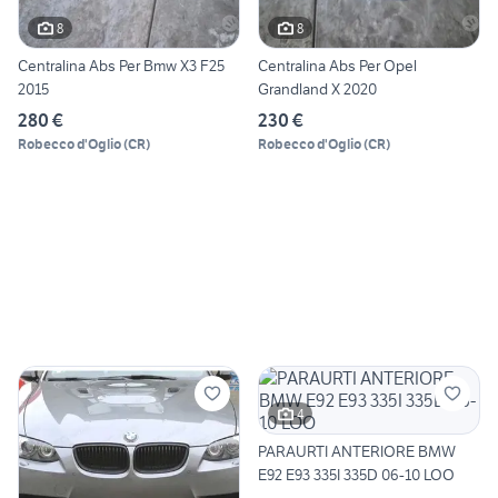
8
8
Centralina Abs Per Bmw X3 F25
Centralina Abs Per Opel
2015
Grandland X 2020
280 €
230 €
Robecco d'Oglio
(
CR
)
Robecco d'Oglio
(
CR
)
4
PARAURTI ANTERIORE BMW
E92 E93 335I 335D 06-10 LOO