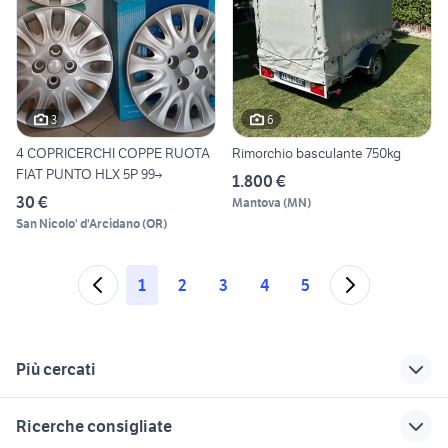
3
6
4 COPRICERCHI COPPE RUOTA
Rimorchio basculante 750kg
FIAT PUNTO HLX 5P 99→
1.800 €
30 €
Mantova
(
MN
)
San Nicolo' d'Arcidano
(
OR
)
1
2
3
4
5
Più cercati
Correlati
Richerche simili
Suggerimenti
Ricerche consigliate
auto Puglia
auto usate reggio
auto usate