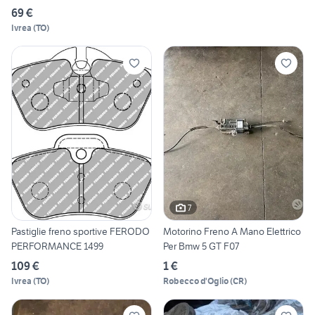
69 €
Ivrea
(
TO
)
7
Pastiglie freno sportive FERODO
Motorino Freno A Mano Elettrico
PERFORMANCE 1499
Per Bmw 5 GT F07
109 €
1 €
Ivrea
(
TO
)
Robecco d'Oglio
(
CR
)