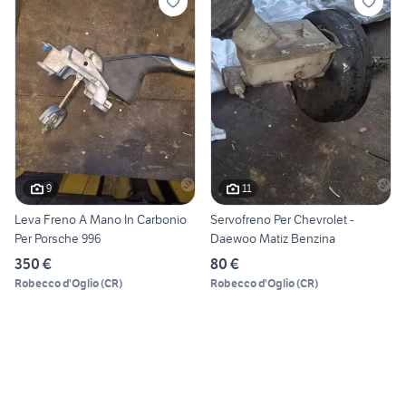
9
11
Leva Freno A Mano In Carbonio
Servofreno Per Chevrolet -
Per Porsche 996
Daewoo Matiz Benzina
350 €
80 €
Robecco d'Oglio
(
CR
)
Robecco d'Oglio
(
CR
)