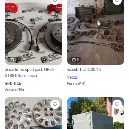
6
5
pinze freno sport pack GR86
ricambi Fiat 1100/1.2
GT86 BRZ impreza
1 €
550 €
Porcia
(
PN
)
Volvera
(
TO
)