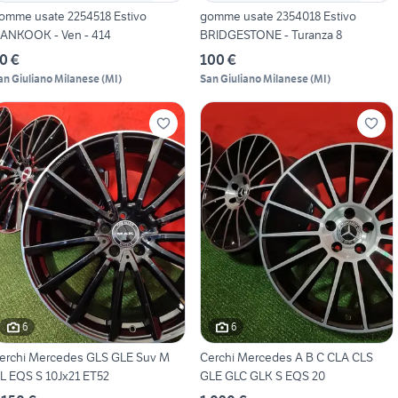
omme usate 2254518 Estivo
gomme usate 2354018 Estivo
ANKOOK - Ven - 414
BRIDGESTONE - Turanza 8
0 €
100 €
an Giuliano Milanese
(
MI
)
San Giuliano Milanese
(
MI
)
6
6
erchi Mercedes GLS GLE Suv M
Cerchi Mercedes A B C CLA CLS
L EQS S 10Jx21 ET52
GLE GLC GLK S EQS 20