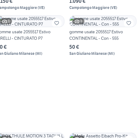
.150 €
1.090 €
ampolongo Maggiore
(
VE
)
Campolongo Maggiore
(
VE
)
3
3
omme usate 2055517 Estivo
gomme usate 2055517 Estivo
IRELLI - CINTURATO P7
CONTINENTAL - Con - 555
0 €
50 €
an Giuliano Milanese
(
MI
)
San Giuliano Milanese
(
MI
)