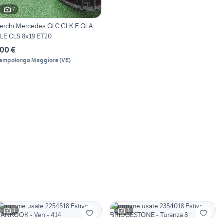
7
erchi Mercedes GLC GLK E GLA
LE CLS 8x19 ET20
00 €
ampolongo Maggiore
(
VE
)
3
3