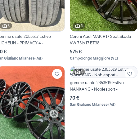
3
6
omme usate 2055517 Estivo
Cerchi Audi MAK R17 Seat Skoda
ICHELIN - PRIMACY 4 -
VW 7.5Jx17 ET38
0 €
575 €
an Giuliano Milanese
(
MI
)
Campolongo Maggiore
(
VE
)
3
gomme usate 2353519 Estivo
NANKANG - Noblesport -
70 €
San Giuliano Milanese
(
MI
)