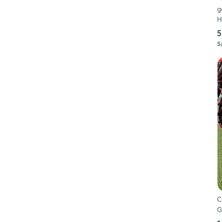
g
H
5
S
C
G