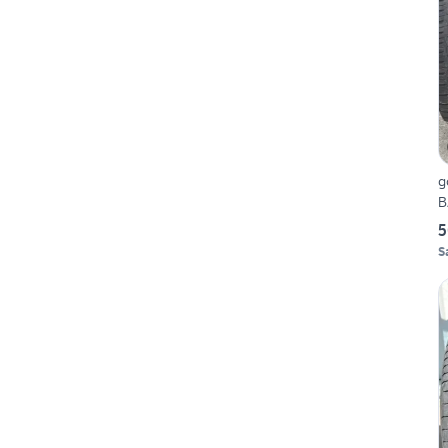
g
B
5
S