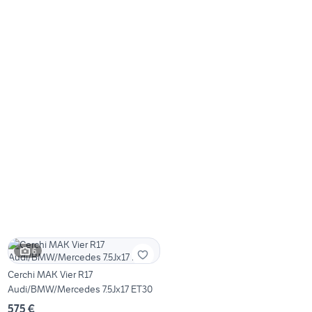
6
Cerchi MAK Vier R17
Audi/BMW/Mercedes 7.5Jx17 ET30
575 €