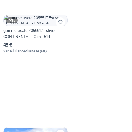
3
gomme usate 2055517 Estivo
CONTINENTAL - Con - 514
45 €
San Giuliano Milanese
(
MI
)