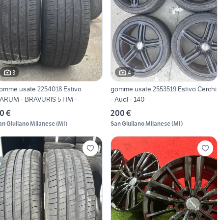
3
4
omme usate 2254018 Estivo
gomme usate 2553519 Estivo Cerchi
ARUM - BRAVURIS 5 HM -
- Audi - 140
0 €
200 €
an Giuliano Milanese
(
MI
)
San Giuliano Milanese
(
MI
)