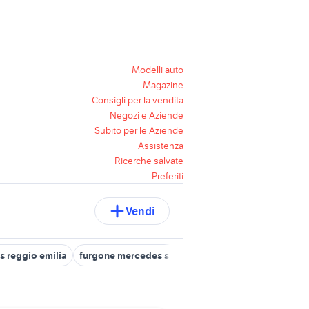
Modelli auto
Magazine
Consigli per la vendita
Negozi e Aziende
Subito per le Aziende
Assistenza
Ricerche salvate
Preferiti
Vendi
 reggio emilia
furgone mercedes sprinter
mercedes 300d
me