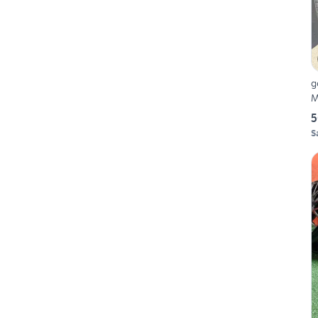
g
M
5
S