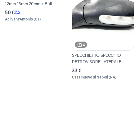
12mm 16mm 20mm + Bull
50 €
Aci Sant'Antonio
(
CT
)
4
SPECCHIETTO SPECCHIO
RETROVISORE LATERALE
SINISTRO
33 €
Casalnuovo di Napoli
(
NA
)