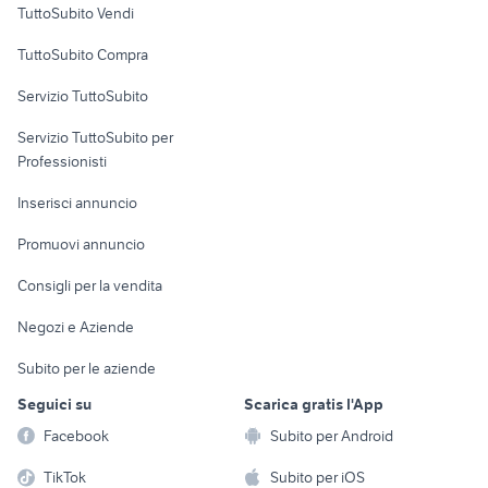
TuttoSubito Vendi
Uffici e Locali
TuttoSubito Compra
commerciali
Servizio TuttoSubito
elettronica
per la casa e la
sports e hobby
Servizio TuttoSubito per
persona
Informatica
Animali
Professionisti
Arredamento e
Console e
Accessori per
Casalinghi
Inserisci annuncio
Videogiochi
animali
Elettrodomestici
Promuovi annuncio
Audio/Video
Musica e Film
Giardino e Fai da te
Consigli per la vendita
Fotografia
Libri e Riviste
Abbigliamento e
Negozi e Aziende
Telefonia
Strumenti Musicali
Accessori
Subito per le aziende
Sports
Tutto per i bambini
Seguici su
Scarica gratis l'App
Biciclette
Facebook
Subito per Android
Collezionismo
TikTok
Subito per iOS