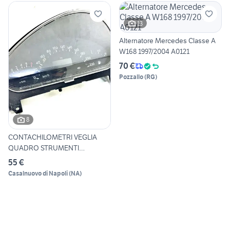
13
Alternatore Mercedes Classe A
W168 1997/2004 A0121
70 €
Pozzallo
(
RG
)
8
CONTACHILOMETRI VEGLIA
QUADRO STRUMENTI
MERCEDES C
55 €
Casalnuovo di Napoli
(
NA
)