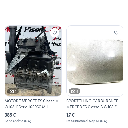
4
4
MOTORE MERCEDES Classe A
SPORTELLINO CARBURANTE
W168 1° Serie 166960 M 1
MERCEDES Classe A W168 2°
385 €
17 €
Sant'Antimo
(
NA
)
Casalnuovo di Napoli
(
NA
)