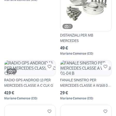
2
DISTANZIALI PER MB
MERCEDES
49 €
Mariano Comense
(
CO
)
9
RADIO GPS ANDROID 13 PER
FANALE SINISTRO PER
MERCEDES CLASSE A C CLK G
MERCEDES CLASSE A W168 01-
04 B
419 €
29 €
Mariano Comense
(
CO
)
Mariano Comense
(
CO
)