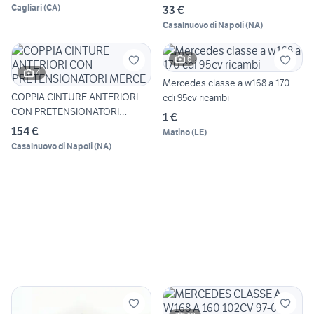
Ser
Cagliari
(
CA
)
33 €
Casalnuovo di Napoli
(
NA
)
6
4
Mercedes classe a w168 a 170
COPPIA CINTURE ANTERIORI
cdi 95cv ricambi
CON PRETENSIONATORI
1 €
MERCE
154 €
Matino
(
LE
)
Casalnuovo di Napoli
(
NA
)