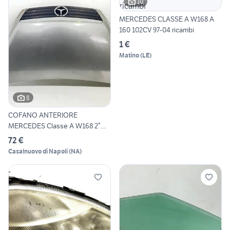
10
MERCEDES CLASSE A W168 A
160 102CV 97-04 ricambi
1 €
Matino
(
LE
)
8
COFANO ANTERIORE
MERCEDES Classe A W168 2°
Serie
72 €
Casalnuovo di Napoli
(
NA
)