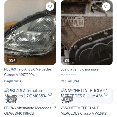
4
5
PBL769 Faro Ant SX Mercedes
Scatola cambio manuale
Classe A 1997/2004
mercedes
Cagliari
(
CA
)
Cagliari
(
CA
)
5
4
PBL746 Alternatore Mercedes 1.7
VASCHETTA TERGI ANT
OM668940 [98/01]
MERCEDES Classe A W168 2°