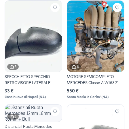
5
6
SPECCHIETTO SPECCHIO
MOTORE SEMICOMPLETO
RETROVISORE LATERALE
MERCEDES Classe A W168 2°
SINISTRO
Ser
33 €
550 €
Casalnuovo di Napoli
(
NA
)
Santa Maria la Carita'
(
NA
)
2
Distanziali Ruota Mercedes