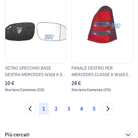
VETRO SPECCHIO BASE
FANALE DESTRO PER
DESTRA MERCEDES W168 A 97-
MERCEDES CLASSE A W168 01-
04
04 FUM
10 €
29 €
Mariano Comense
(
CO
)
Mariano Comense
(
CO
)
1
2
3
4
5
Più cercati