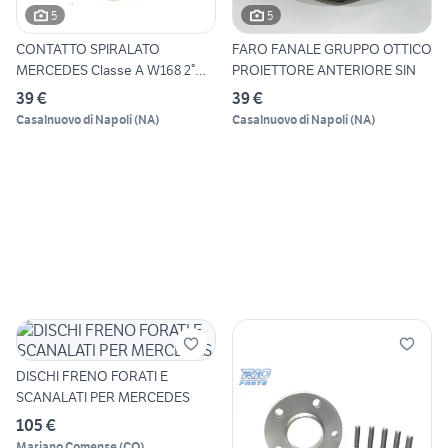
5
5
CONTATTO SPIRALATO
FARO FANALE GRUPPO OTTICO
MERCEDES Classe A W168 2°
PROIETTORE ANTERIORE SIN
Seri
39 €
39 €
Casalnuovo di Napoli
(
NA
)
Casalnuovo di Napoli
(
NA
)
DISCHI FRENO FORATI E
SCANALATI PER MERCEDES
105 €
Mariano Comense
(
CO
)