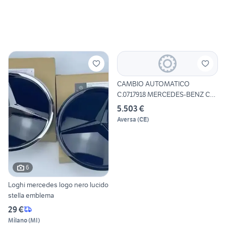
CAMBIO AUTOMATICO
C.0717918 MERCEDES-BENZ CLS
(C21
5.503 €
Aversa
(
CE
)
6
Loghi mercedes logo nero lucido
stella emblema
29 €
Milano
(
MI
)