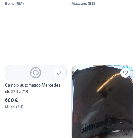
320
Roma
(
RM
)
Mazzano
(
BS
)
Cambio automatico Mercedes
cls 320 c 219
600 €
Musei
(
SU
)