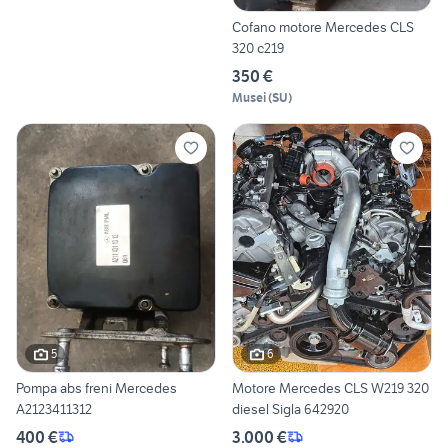
Cofano motore Mercedes CLS
320 c219
350 €
Musei
(
SU
)
5
6
Pompa abs freni Mercedes
Motore Mercedes CLS W219 320
A2123411312
diesel Sigla 642920
400 €
3.000 €