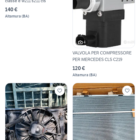
classe e w211 s211 cls
140 €
Altamura
(
BA
)
4
VALVOLA PER COMPRESSORE
PER MERCEDES CLS C219
120 €
Altamura
(
BA
)