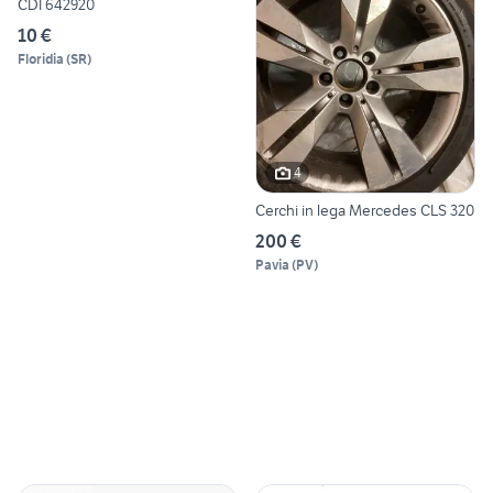
CDI 642920
10 €
Floridia
(
SR
)
4
Cerchi in lega Mercedes CLS 320
200 €
Pavia
(
PV
)