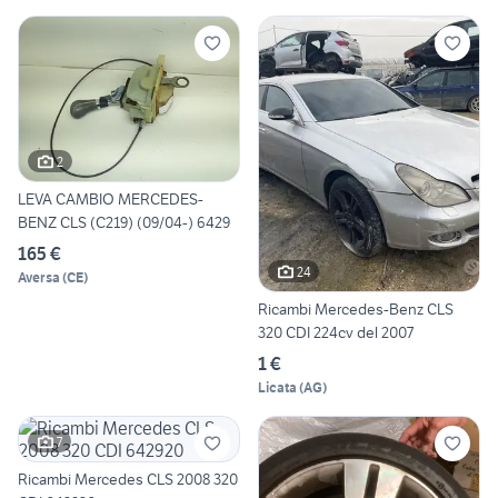
2
LEVA CAMBIO MERCEDES-
BENZ CLS (C219) (09/04-) 6429
165 €
24
Aversa
(
CE
)
Ricambi Mercedes-Benz CLS
320 CDI 224cv del 2007
1 €
Licata
(
AG
)
7
Ricambi Mercedes CLS 2008 320