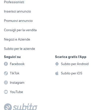
Informatica
Animali
Professionisti
Arredamento e
Console e
Accessori per
Casalinghi
Inserisci annuncio
Videogiochi
animali
Elettrodomestici
Promuovi annuncio
Audio/Video
Musica e Film
Giardino e Fai da te
Consigli per la vendita
Fotografia
Libri e Riviste
Abbigliamento e
Negozi e Aziende
Telefonia
Strumenti Musicali
Accessori
Subito per le aziende
Sports
Tutto per i bambini
Seguici su
Scarica gratis l'App
Biciclette
Facebook
Subito per Android
Collezionismo
TikTok
Subito per iOS
Instagram
YouTube