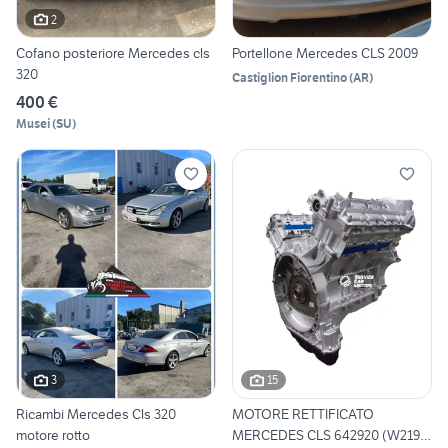
2
Cofano posteriore Mercedes cls
Portellone Mercedes CLS 2009
320
Castiglion Fiorentino
(
AR
)
400 €
Musei
(
SU
)
3
15
Ricambi Mercedes Cls 320
MOTORE RETTIFICATO
motore rotto
MERCEDES CLS 642920 (W219)