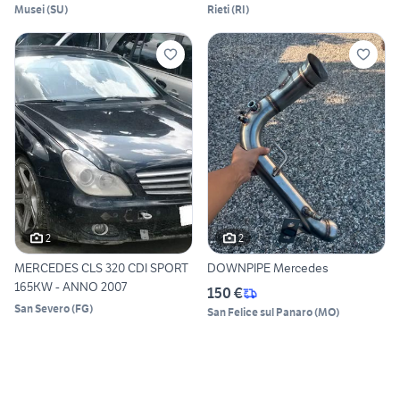
Musei
(
SU
)
Rieti
(
RI
)
2
2
MERCEDES CLS 320 CDI SPORT
DOWNPIPE Mercedes
165KW - ANNO 2007
150 €
San Severo
(
FG
)
San Felice sul Panaro
(
MO
)