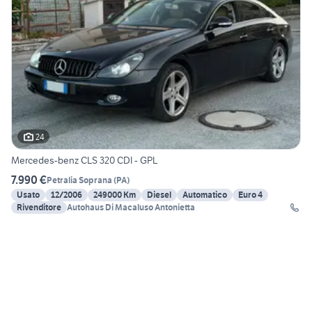
24
Mercedes-benz CLS 320 CDI - GPL
7.990 €
Petralia Soprana
(
PA
)
Usato
12/2006
249000 Km
Diesel
Automatico
Euro 4
Rivenditore
Autohaus Di Macaluso Antonietta