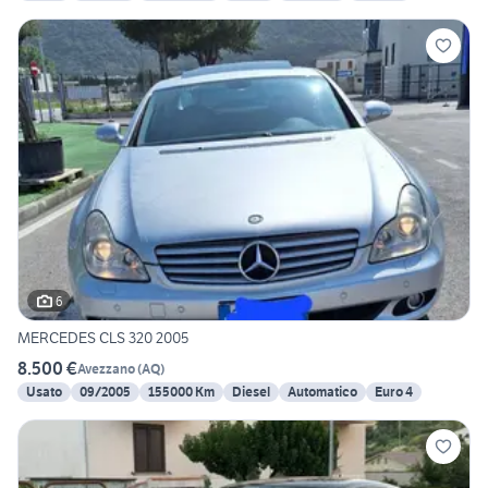
6
MERCEDES CLS 320 2005
8.500 €
Avezzano
(
AQ
)
Usato
09/2005
155000 Km
Diesel
Automatico
Euro 4