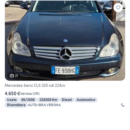
15
Mercedes-benz CLS 320 cdi 224cv
4.650 €
Verona
(
VR
)
Usato
06/2006
238000 Km
Diesel
Automatico
Rivenditore
AUTO IBRA VERONA