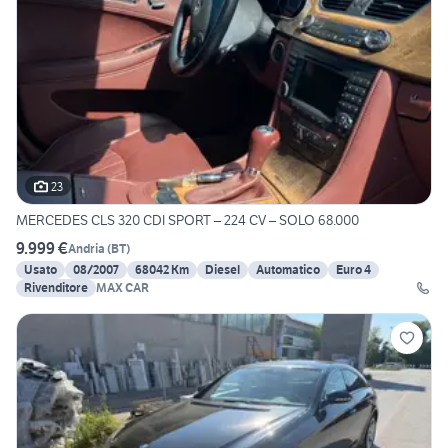
23
MERCEDES CLS 320 CDI SPORT – 224 CV – SOLO 68.000
9.999 €
Andria
(
BT
)
Usato
08/2007
68042 Km
Diesel
Automatico
Euro 4
Rivenditore
MAX CAR