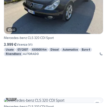
10
Mercedes-benz CLS 320 CDI Sport
3.999 €
Vicenza
(
VI
)
Usato
07/2007
430000 Km
Diesel
Automatico
Euro 4
Rivenditore
AUTORADO
21
Mercedes-benz CLS 320 CDI Sport