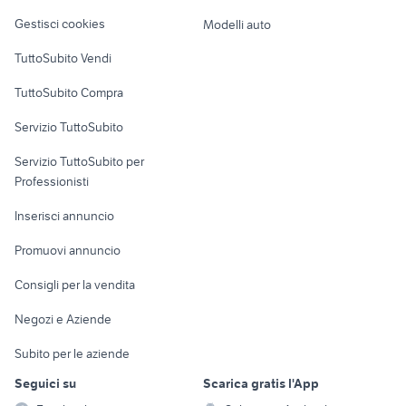
Veicoli commerciali
altro
Gestisci cookies
Modelli auto
Case vacanza
TuttoSubito Vendi
Uffici e Locali
TuttoSubito Compra
commerciali
Servizio TuttoSubito
elettronica
per la casa e la
sports e hobby
Servizio TuttoSubito per
persona
Informatica
Animali
Professionisti
Arredamento e
Console e
Accessori per
Casalinghi
Inserisci annuncio
Videogiochi
animali
Elettrodomestici
Promuovi annuncio
Audio/Video
Musica e Film
Giardino e Fai da te
Consigli per la vendita
Fotografia
Libri e Riviste
Abbigliamento e
Negozi e Aziende
Telefonia
Strumenti Musicali
Accessori
Subito per le aziende
Sports
Tutto per i bambini
Seguici su
Scarica gratis l'App
Biciclette