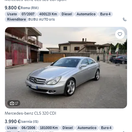
9.800 €
Roma
(
RM
)
Usato
07/2007
400123 Km
Diesel
Automatico
Euro 4
Rivenditore
BUBU AUTO srls
17
Mercedes-benz CLS 320 CDI
3.990 €
Isernia
(
IS
)
Usato
06/2006
181000 Km
Diesel
Automatico
Euro 4