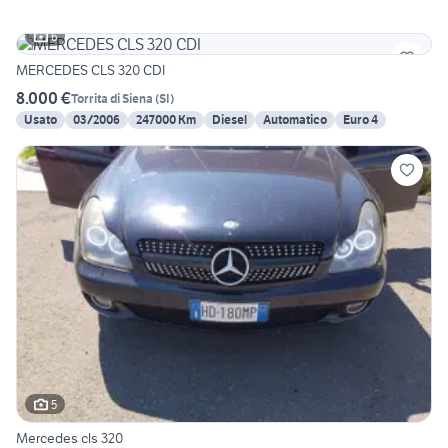
6
MERCEDES CLS 320 CDI
8.000 €
Torrita di Siena
(
SI
)
Usato
03/2006
247000 Km
Diesel
Automatico
Euro 4
5
Mercedes cls 320