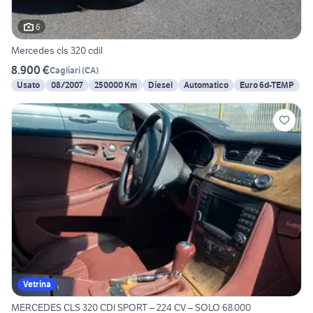
6
Mercedes cls 320 cdil
8.900 €
Cagliari
(
CA
)
Usato
08/2007
250000 Km
Diesel
Automatico
Euro 6d-TEMP
Vetrina
MERCEDES CLS 320 CDI SPORT – 224 CV – SOLO 68.000