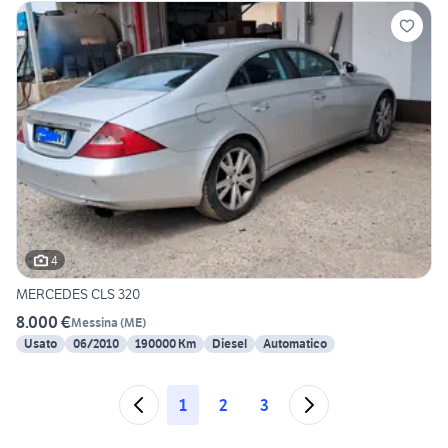
4
MERCEDES CLS 320
8.000 €
Messina
(
ME
)
Usato
06/2010
190000 Km
Diesel
Automatico
1
2
3