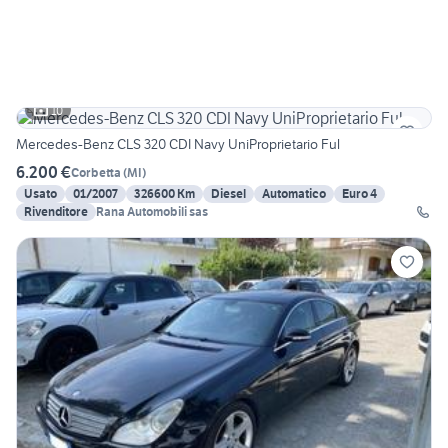
10
Mercedes-Benz CLS 320 CDI Navy UniProprietario Ful
6.200 €
Corbetta
(
MI
)
Usato
01/2007
326600 Km
Diesel
Automatico
Euro 4
Rivenditore
Rana Automobili sas