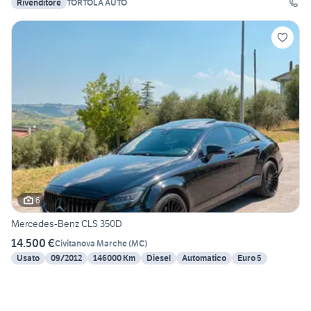
Rivenditore
TORTOLA AUTO
6
Mercedes-Benz CLS 350D
14.500 €
Civitanova Marche
(
MC
)
Usato
09/2012
146000 Km
Diesel
Automatico
Euro 5