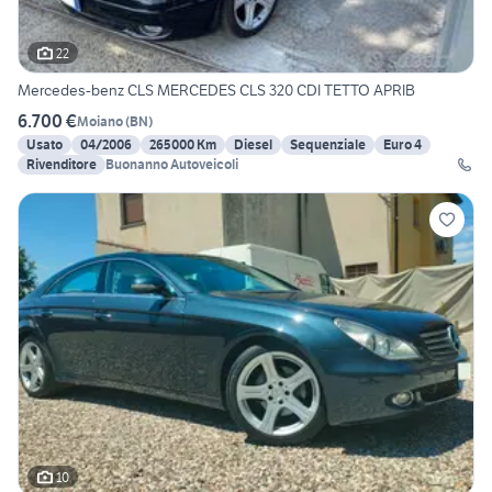
22
Mercedes-benz CLS MERCEDES CLS 320 CDI TETTO APRIB
6.700 €
Moiano
(
BN
)
Usato
04/2006
265000 Km
Diesel
Sequenziale
Euro 4
Rivenditore
Buonanno Autoveicoli
10