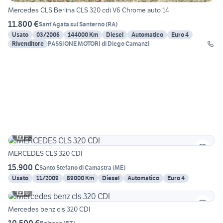
Mercedes CLS Berlina CLS 320 cdi V6 Chrome auto 14
11.800 €
Sant'Agata sul Santerno
(
RA
)
Usato
03/2006
144000 Km
Diesel
Automatico
Euro 4
Rivenditore
PASSIONE MOTORI di Diego Camanzi
6
MERCEDES CLS 320 CDI
15.900 €
Santo Stefano di Camastra
(
ME
)
Usato
11/2009
89000 Km
Diesel
Automatico
Euro 4
6
Mercedes benz cls 320 CDI