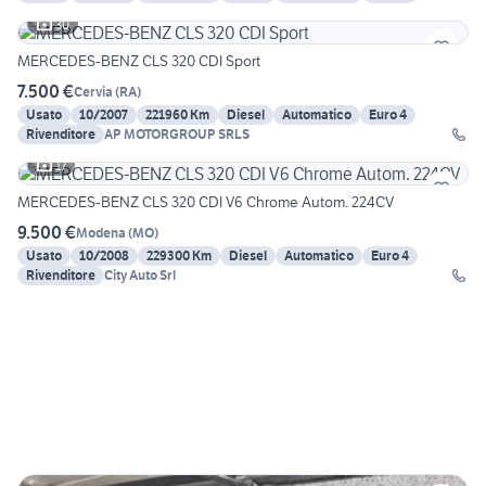
30
MERCEDES-BENZ CLS 320 CDI Sport
7.500 €
Cervia
(
RA
)
Usato
10/2007
221960 Km
Diesel
Automatico
Euro 4
Rivenditore
AP MOTORGROUP SRLS
17
MERCEDES-BENZ CLS 320 CDI V6 Chrome Autom. 224CV
9.500 €
Modena
(
MO
)
Usato
10/2008
229300 Km
Diesel
Automatico
Euro 4
Rivenditore
City Auto Srl