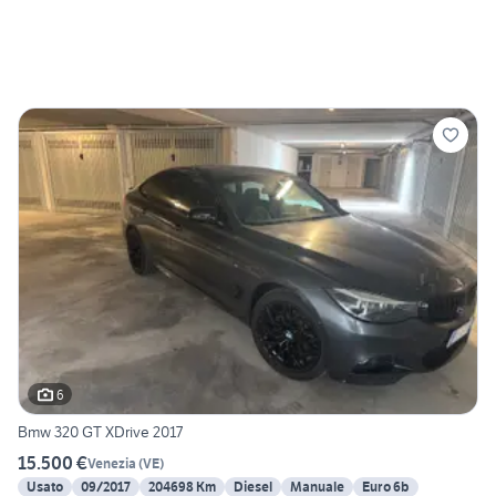
6
Bmw 320 GT XDrive 2017
15.500 €
Venezia
(
VE
)
Usato
09/2017
204698 Km
Diesel
Manuale
Euro 6b