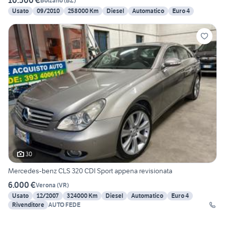
10.500 €
Bolzano
(
BZ
)
Usato
09/2010
258000 Km
Diesel
Automatico
Euro 4
30
Mercedes-benz CLS 320 CDI Sport appena revisionata
6.000 €
Verona
(
VR
)
Usato
12/2007
324000 Km
Diesel
Automatico
Euro 4
Rivenditore
AUTO FEDE