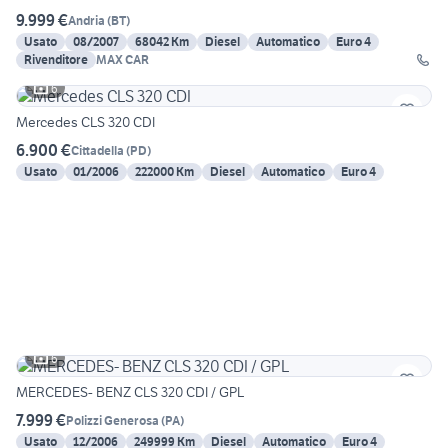
9.999 €
Andria
(
BT
)
Usato
08/2007
68042 Km
Diesel
Automatico
Euro 4
Rivenditore
MAX CAR
6
Mercedes CLS 320 CDI
6.900 €
Cittadella
(
PD
)
Usato
01/2006
222000 Km
Diesel
Automatico
Euro 4
6
MERCEDES- BENZ CLS 320 CDI / GPL
7.999 €
Polizzi Generosa
(
PA
)
Usato
12/2006
249999 Km
Diesel
Automatico
Euro 4