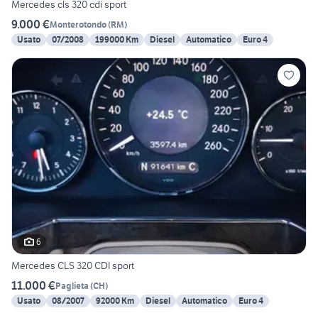
Mercedes cls 320 cdi sport
9.000 €
Monterotondo
(
RM
)
Usato
07/2008
199000 Km
Diesel
Automatico
Euro 4
6
Mercedes CLS 320 CDI sport
11.000 €
Paglieta
(
CH
)
Usato
08/2007
92000 Km
Diesel
Automatico
Euro 4