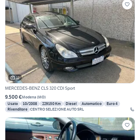
12
MERCEDES-BENZ CLS 320 CDI Sport
9.500 €
Modena
(
MO
)
Usato
10/2008
229150 Km
Diesel
Automatico
Euro 4
Rivenditore
CENTRO SELEZIONE AUTO SRL