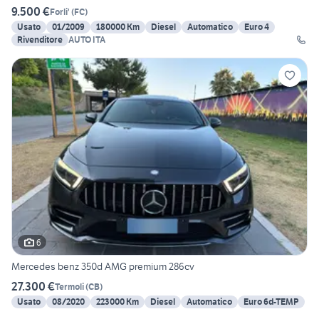
9.500 €
Forli'
(
FC
)
Usato
01/2009
180000 Km
Diesel
Automatico
Euro 4
Rivenditore
AUTO ITA
6
Mercedes benz 350d AMG premium 286cv
27.300 €
Termoli
(
CB
)
Usato
08/2020
223000 Km
Diesel
Automatico
Euro 6d-TEMP