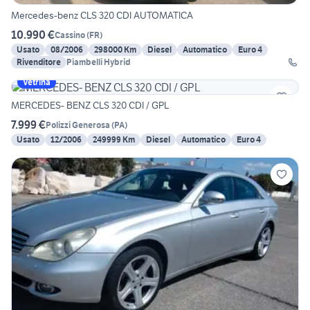
Mercedes-benz CLS 320 CDI AUTOMATICA
10.990 €
Cassino
(
FR
)
Usato
08/2006
298000 Km
Diesel
Automatico
Euro 4
Rivenditore
Piambelli Hybrid
Vetrina
MERCEDES- BENZ CLS 320 CDI / GPL
7.999 €
Polizzi Generosa
(
PA
)
Usato
12/2006
249999 Km
Diesel
Automatico
Euro 4