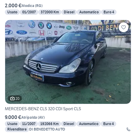
2.000 €
Modica
(
RG
)
Usato
01/2007
372000 Km
Diesel
Automatico
Euro 4
20
MERCEDES-BENZ CLS 320 CDI Sport CLS
9.000 €
Atripalda
(
AV
)
Usato
11/2007
192066 Km
Diesel
Automatico
Euro 4
Rivenditore
DI BENEDETTO AUTO