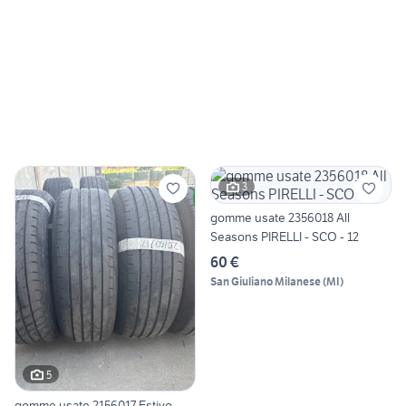
3
gomme usate 2356018 All
Seasons PIRELLI - SCO - 12
60 €
San Giuliano Milanese
(
MI
)
5
gomme usate 2156017 Estivo