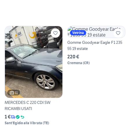
Vetrina
Gomme Goodyear Eagle F1 235
55 19 estate
220 €
Cremona
(
CR
)
11
MERCEDES C 220 CDI SW
RICAMBI USATI
1 €
Sant'Egidio alla Vibrata
(
TE
)