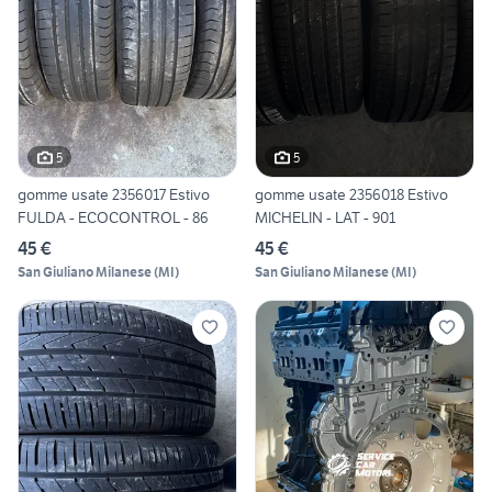
5
5
gomme usate 2356017 Estivo
gomme usate 2356018 Estivo
FULDA - ECOCONTROL - 86
MICHELIN - LAT - 901
45 €
45 €
San Giuliano Milanese
(
MI
)
San Giuliano Milanese
(
MI
)