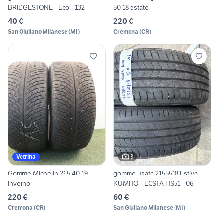
BRIDGESTONE - Eco - 132
50 18 estate
40 €
220 €
San Giuliano Milanese
(
MI
)
Cremona
(
CR
)
3
Vetrina
Gomme Michelin 265 40 19
gomme usate 2155518 Estivo
Inverno
KUMHO - ECSTA HS51 - 06
220 €
60 €
Cremona
(
CR
)
San Giuliano Milanese
(
MI
)