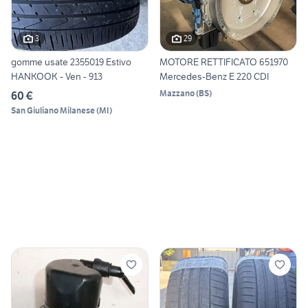
3
29
gomme usate 2355019 Estivo
MOTORE RETTIFICATO 651970
HANKOOK - Ven - 913
Mercedes-Benz E 220 CDI
Mazzano
(
BS
)
60 €
San Giuliano Milanese
(
MI
)