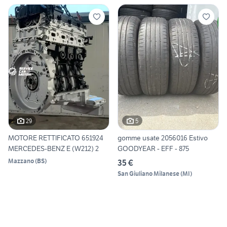
29
5
MOTORE RETTIFICATO 651924
gomme usate 2056016 Estivo
MERCEDES-BENZ E (W212) 2
GOODYEAR - EFF - 875
Mazzano
(
BS
)
35 €
San Giuliano Milanese
(
MI
)