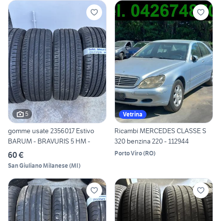
5
Vetrina
gomme usate 2356017 Estivo
Ricambi MERCEDES CLASSE S
BARUM - BRAVURIS 5 HM -
320 benzina 220 - 112944
Porto Viro
(
RO
)
60 €
San Giuliano Milanese
(
MI
)