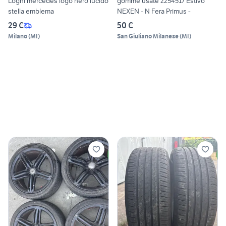
Loghi mercedes logo nero lucido
gomme usate 2254517 Estivo
stella emblema
NEXEN - N Fera Primus -
29 €
50 €
Milano
(
MI
)
San Giuliano Milanese
(
MI
)