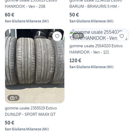
gomme usate 2355019 Estivo
gomme usate 2254018 Estivo
HANKOOK - Ven - 208
BARUM - BRAVURIS 5 HM -
60 €
50 €
San Giuliano Milanese
(
MI
)
San Giuliano Milanese
(
MI
)
5
gomme usate 2554020 Estivo
HANKOOK - Ven - 121
120 €
San Giuliano Milanese
(
MI
)
5
gomme usate 2355519 Estivo
DUNLOP - SPORT MAXX GT
50 €
San Giuliano Milanese
(
MI
)