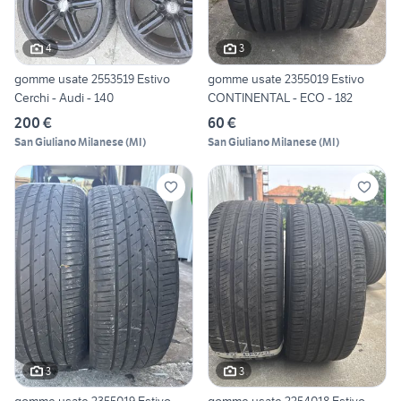
4
3
gomme usate 2553519 Estivo
gomme usate 2355019 Estivo
Cerchi - Audi - 140
CONTINENTAL - ECO - 182
200 €
60 €
San Giuliano Milanese
(
MI
)
San Giuliano Milanese
(
MI
)
3
3