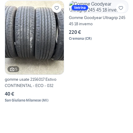
Vetrina
Gomme Goodyear Ultragrip 245
45 18 inverno
220 €
Cremona
(
CR
)
5
gomme usate 2156017 Estivo
CONTINENTAL - ECO - 032
40 €
San Giuliano Milanese
(
MI
)