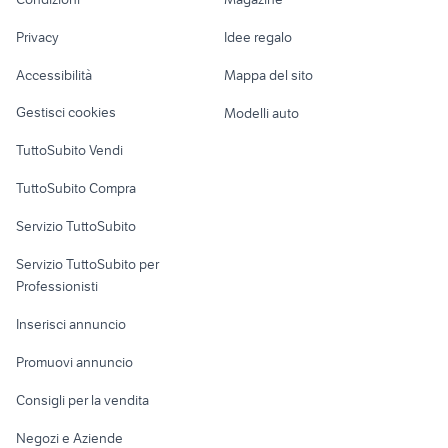
Terreni e rustici
Attrezzature di
sepino
fiat garessio
Nautica
lavoro
ricambi smart a latina e provincia
auto pieve vergonte
Privacy
Idee regalo
Garage e box
Caravan e Camper
Accessibilità
Mappa del sito
Loft, mansarde e
Veicoli commerciali
altro
Gestisci cookies
Modelli auto
Case vacanza
TuttoSubito Vendi
Uffici e Locali
TuttoSubito Compra
commerciali
Servizio TuttoSubito
elettronica
per la casa e la
sports e hobby
Servizio TuttoSubito per
persona
Informatica
Animali
Professionisti
Arredamento e
Console e
Accessori per
Casalinghi
Inserisci annuncio
Videogiochi
animali
Elettrodomestici
Promuovi annuncio
Audio/Video
Musica e Film
Giardino e Fai da te
Consigli per la vendita
Fotografia
Libri e Riviste
Abbigliamento e
Negozi e Aziende