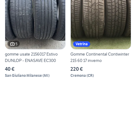
5
Vetrina
gomme usate 2156017 Estivo
Gomme Continental Contiwinter
DUNLOP - ENASAVE EC300
215 60 17 inverno
40 €
220 €
San Giuliano Milanese
(
MI
)
Cremona
(
CR
)