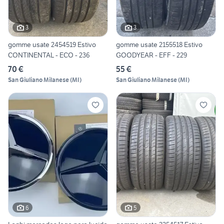
3
3
gomme usate 2454519 Estivo
gomme usate 2155518 Estivo
CONTINENTAL - ECO - 236
GOODYEAR - EFF - 229
70 €
55 €
San Giuliano Milanese
(
MI
)
San Giuliano Milanese
(
MI
)
6
5