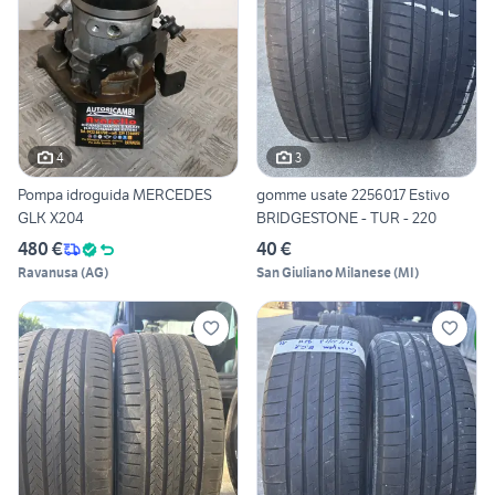
4
3
Pompa idroguida MERCEDES
gomme usate 2256017 Estivo
GLK X204
BRIDGESTONE - TUR - 220
480 €
40 €
Ravanusa
(
AG
)
San Giuliano Milanese
(
MI
)