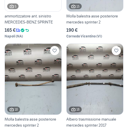
5
15
ammortizzatore ant. sinistro
Molla balestra asse posteriore
MERCEDES-BENZ SPRINTE
mercedes sprinter 2
165 €
190 €
Napoli
(
NA
)
Cornedo Vicentino
(
VI
)
18
18
Molla balestra asse posteriore
Albero trasmissione manuale
mercedes sprinter 2
mercedes sprinter 2017