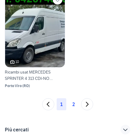
10
Ricambi usat MERCEDES
SPRINTER 4 313 CDI-NO
MOTORE
Porto Viro
(
RO
)
1
2
Più cercati