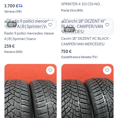
SPRINTER 4 313 CDI-NO
3.700 €
MOTORE
Porto Viro
(
RO
)
Verona
(
VR
)
9
12
Radio 9 pollici mercedes classe
Cerchi 18" DEZENT KC BLACK -
A|B|Sprinter|Viano
CAMPER/VAN MERCEDES/
259 €
750 €
Novara
(
NO
)
Castelfranco Veneto
(
TV
)