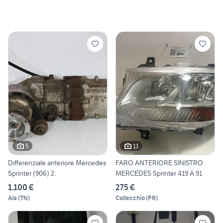
5
13
Differenziale anteriore Mercedes
FARO ANTERIORE SINISTRO
Sprinter (906) 2.
MERCEDES Sprinter 419 A 91
1.100 €
275 €
Ala
(
TN
)
Collecchio
(
PR
)