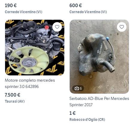
190 €
600 €
Cornedo Vicentino
(
VI
)
Cornedo Vicentino
(
VI
)
Motore completo mercedes
sprinter 3.0 642896
6
7.500 €
Serbatoio AD-Blue Per Mercedes
Taurasi
(
AV
)
Sprinter 2017
1 €
Robecco d'Oglio
(
CR
)