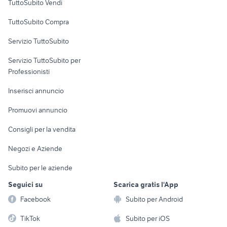
TuttoSubito Vendi
Uffici e Locali
TuttoSubito Compra
commerciali
Servizio TuttoSubito
elettronica
per la casa e la
sports e hobby
Servizio TuttoSubito per
persona
Informatica
Animali
Professionisti
Arredamento e
Console e
Accessori per
Casalinghi
Inserisci annuncio
Videogiochi
animali
Elettrodomestici
Promuovi annuncio
Audio/Video
Musica e Film
Giardino e Fai da te
Consigli per la vendita
Fotografia
Libri e Riviste
Abbigliamento e
Negozi e Aziende
Telefonia
Strumenti Musicali
Accessori
Subito per le aziende
Sports
Tutto per i bambini
Seguici su
Scarica gratis l'App
Biciclette
Facebook
Subito per Android
Collezionismo
TikTok
Subito per iOS