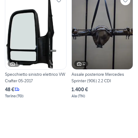
6
12
Specchietto sinistro elettrico VW
Assale posteriore Mercedes
Crafter 05-2017
Sprinter (906) 2.2 CDI
48 €
1.400 €
Torino
(
TO
)
Ala
(
TN
)