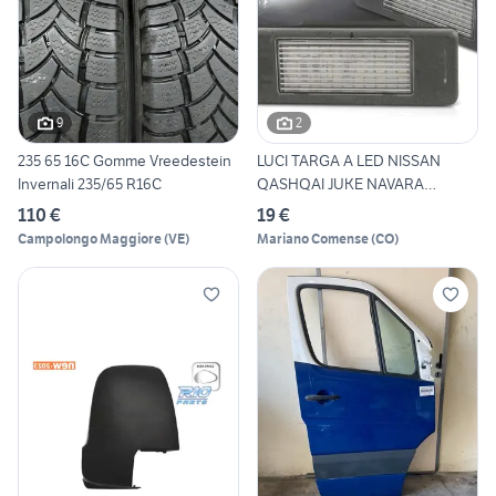
9
2
235 65 16C Gomme Vreedestein
LUCI TARGA A LED NISSAN
Invernali 235/65 R16C
QASHQAI JUKE NAVARA
MERCED
110 €
19 €
Campolongo Maggiore
(
VE
)
Mariano Comense
(
CO
)