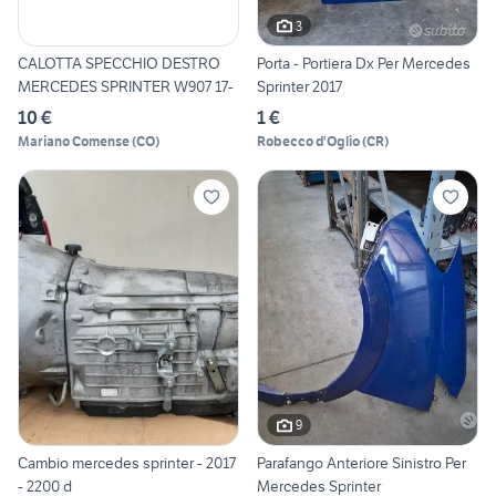
3
CALOTTA SPECCHIO DESTRO
Porta - Portiera Dx Per Mercedes
MERCEDES SPRINTER W907 17-
Sprinter 2017
10 €
1 €
Mariano Comense
(
CO
)
Robecco d'Oglio
(
CR
)
9
Cambio mercedes sprinter - 2017
Parafango Anteriore Sinistro Per
- 2200 d
Mercedes Sprinter