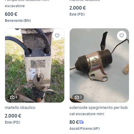
escavatore
2.000 €
600 €
Este
(
PD
)
Benevento
(
BN
)
4
3
martello idraulico
solenoide spegnimento per bob
cat escavatore mini
2.000 €
80 €
Este
(
PD
)
Ascoli Piceno
(
AP
)