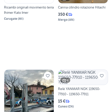
Ricambi originali movimento terra
Canna cilindro rotazione Hitachi
Ihimer Kato Imer
350 €
Carugate
(
MI
)
Mergo
(
AN
)
4
Relè YANMAR NGK 119650-
77910 - 119650-77911
15 €
Cuneo
(
CN
)