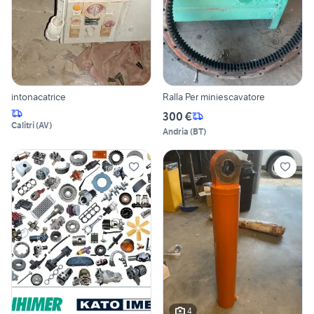
intonacatrice
Ralla Per miniescavatore
300 €
Calitri
(
AV
)
Andria
(
BT
)
4