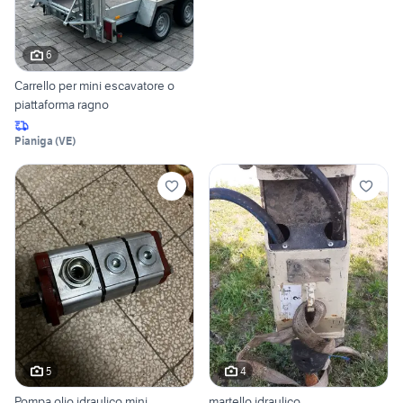
6
Carrello per mini escavatore o
piattaforma ragno
Pianiga
(
VE
)
5
4
Pompa olio idraulico mini
martello idraulico