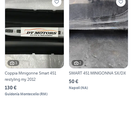
3
2
Coppia Minigonne Smart 451
SMART 451 MINIGONNA SX/DX
restyling my 2012
50 €
130 €
Napoli
(
NA
)
Guidonia Montecelio
(
RM
)