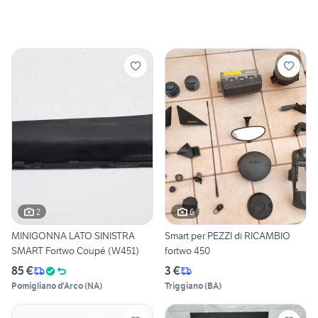
2
6
MINIGONNA LATO SINISTRA
Smart per PEZZI di RICAMBIO
SMART Fortwo Coupé (W451)
fortwo 450
85 €
3 €
Pomigliano d'Arco
(
NA
)
Triggiano
(
BA
)