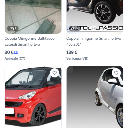
5
2
Coppia Minigonne Battitacco
Coppia minigonne Smart Fortwo
Laterali Smart Fortwo
453 2014
30 €
139 €
Acireale
(
CT
)
Verbania
(
VB
)