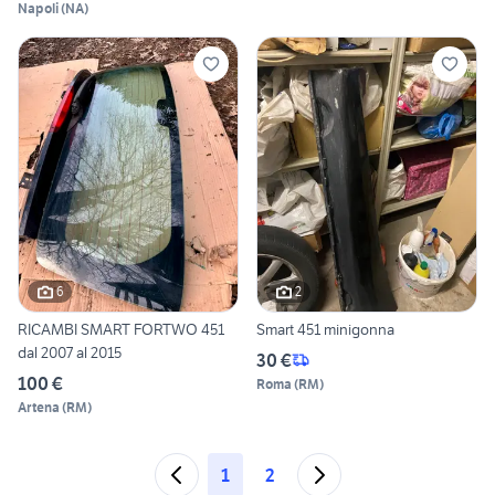
Napoli
(
NA
)
6
2
RICAMBI SMART FORTWO 451
Smart 451 minigonna
dal 2007 al 2015
30 €
100 €
Roma
(
RM
)
Artena
(
RM
)
1
2