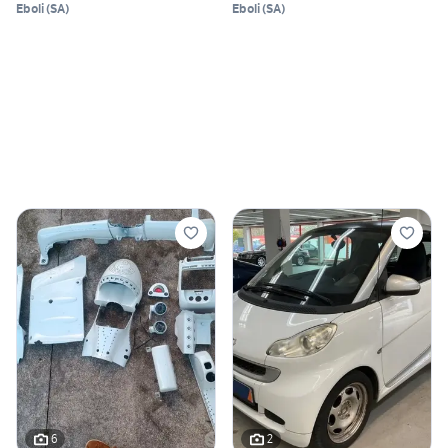
Eboli
(
SA
)
Eboli
(
SA
)
6
2