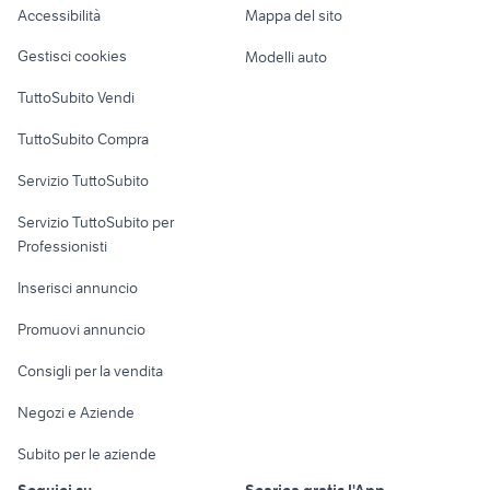
Accessibilità
Mappa del sito
Loft, mansarde e
Veicoli commerciali
altro
Gestisci cookies
Modelli auto
Case vacanza
TuttoSubito Vendi
Uffici e Locali
TuttoSubito Compra
commerciali
Servizio TuttoSubito
elettronica
per la casa e la
sports e hobby
Servizio TuttoSubito per
persona
Informatica
Animali
Professionisti
Arredamento e
Console e
Accessori per
Casalinghi
Inserisci annuncio
Videogiochi
animali
Elettrodomestici
Promuovi annuncio
Audio/Video
Musica e Film
Giardino e Fai da te
Consigli per la vendita
Fotografia
Libri e Riviste
Abbigliamento e
Negozi e Aziende
Telefonia
Strumenti Musicali
Accessori
Subito per le aziende
Sports
Tutto per i bambini
Seguici su
Scarica gratis l'App