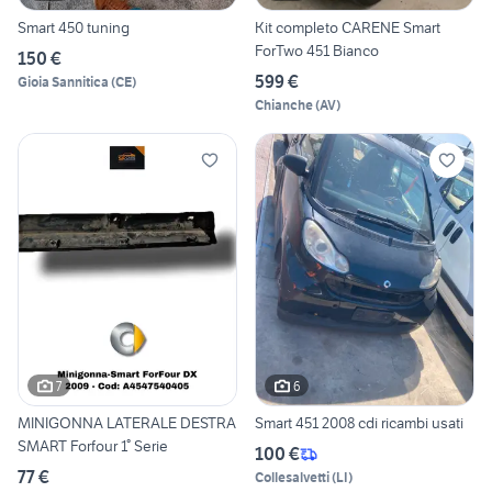
Smart 450 tuning
Kit completo CARENE Smart
ForTwo 451 Bianco
150 €
599 €
Gioia Sannitica
(
CE
)
Chianche
(
AV
)
7
6
MINIGONNA LATERALE DESTRA
Smart 451 2008 cdi ricambi usati
SMART Forfour 1° Serie
100 €
77 €
Collesalvetti
(
LI
)