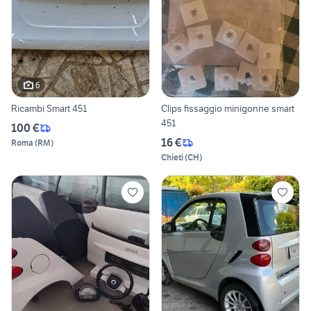
6
Ricambi Smart 451
Clips fissaggio minigonne smart
451
100 €
16 €
Roma
(
RM
)
Chieti
(
CH
)