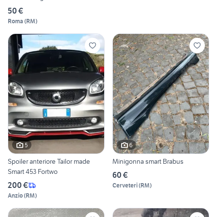
50 €
Roma
(
RM
)
5
6
Spoiler anteriore Tailor made
Minigonna smart Brabus
Smart 453 Fortwo
60 €
200 €
Cerveteri
(
RM
)
Anzio
(
RM
)