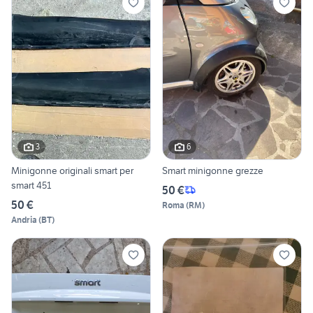
3
6
Minigonne originali smart per
Smart minigonne grezze
smart 451
50 €
50 €
Roma
(
RM
)
Andria
(
BT
)