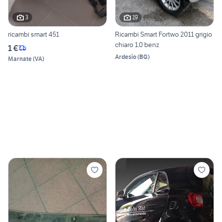
3
19
ricambi smart 451
Ricambi Smart Fortwo 2011 grigio
chiaro 1.0 benz
1 €
Ardesio
(
BG
)
Marnate
(
VA
)