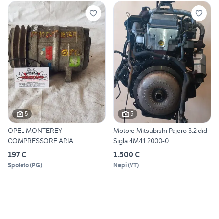
5
5
OPEL MONTEREY
Motore Mitsubishi Pajero 3.2 did
COMPRESSORE ARIA
Sigla 4M41 2000-0
CONDIZIONATA
197 €
1.500 €
Spoleto
(
PG
)
Nepi
(
VT
)