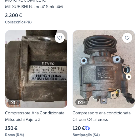
MOTORE COMPLETO
MITSUBISHI Pajero 4° Serie 4M41
1
3.300 €
Collecchio
(
PR
)
7
4
Compressore Aria Condizionata
Compressore aria condizionata
Mitsubishi Pajero 3.
Citroen C4 aircross
150 €
120 €
Roma
(
RM
)
Battipaglia
(
SA
)