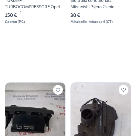
TURBINA
Stufa aria condizionata
TURBOCOMPRESSORE Opel
Mitsubishi Pajero 2’serie
Mokka 1° Serie - 555
150 €
30 €
Caorso
(
PC
)
Mirabella Imbaccari
(
CT
)