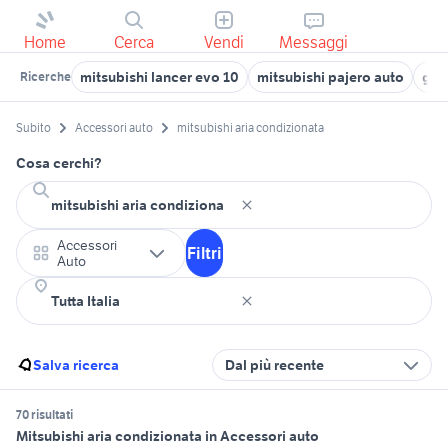
Home
Cerca
Vendi
Messaggi
mitsubishi lancer evo 10
mitsubishi pajero auto
gen
Ricerche
Subito
Accessori auto
mitsubishi aria condizionata
Cosa cerchi?
Accessori
Filtri
Auto
Salva ricerca
Dal più recente
70 risultati
Mitsubishi aria condizionata in Accessori auto