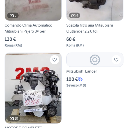
5
4
Comando Clima Automatico
Scatola filtro aria Mitsubishi
Mitsubishi Pajero 3ª Seri
Outlander 2 2.0 tdi
120 €
60 €
Roma
(
RM
)
Roma
(
RM
)
Mitsubishi Lancer
100 €
Seveso
(
MB
)
10