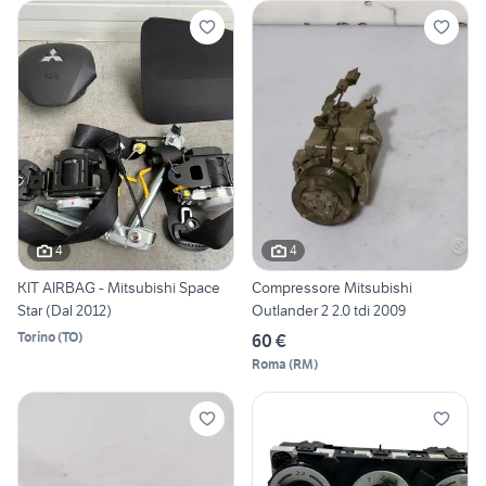
4
4
KIT AIRBAG - Mitsubishi Space
Compressore Mitsubishi
Star (Dal 2012)
Outlander 2 2.0 tdi 2009
Torino
(
TO
)
60 €
Roma
(
RM
)