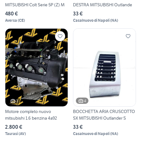
MITSUBISHI Colt Serie 5P (Z) M
DESTRA MITSUBISHI Outlande
480 €
33 €
Aversa
(
CE
)
Casalnuovo di Napoli
(
NA
)
3
4
Motore completo nuovo
BOCCHETTA ARIA CRUSCOTTO
mitsubishi 1.6 benzina 4a92
SX MITSUBISHI Outlander S
2.800 €
33 €
Taurasi
(
AV
)
Casalnuovo di Napoli
(
NA
)