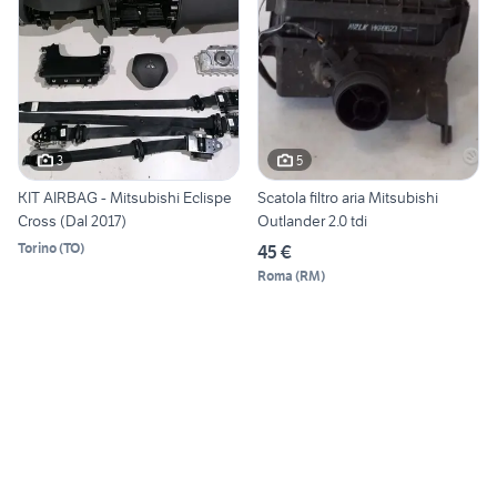
3
5
KIT AIRBAG - Mitsubishi Eclispe
Scatola filtro aria Mitsubishi
Cross (Dal 2017)
Outlander 2.0 tdi
Torino
(
TO
)
45 €
Roma
(
RM
)