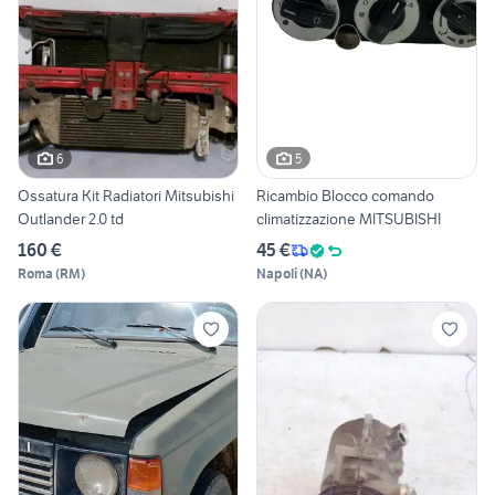
6
5
Ossatura Kit Radiatori Mitsubishi
Ricambio Blocco comando
Outlander 2.0 td
climatizzazione MITSUBISHI
160 €
45 €
Roma
(
RM
)
Napoli
(
NA
)