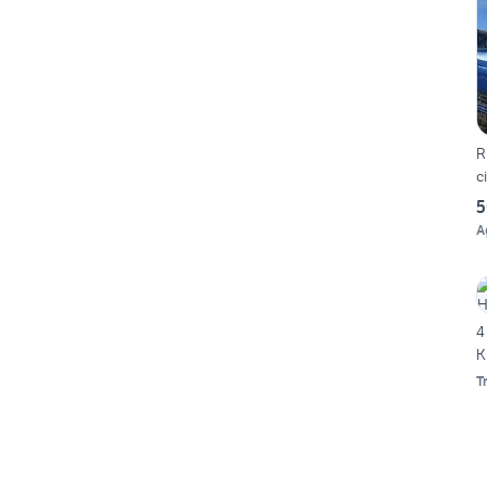
R
c
5
A
4
K
T