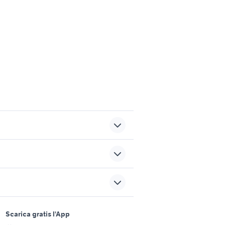
toyota corolla
toyota rav4
auto mercedes familiare
sports e hobby
Lombardia
a
Scarica gratis l'App
Animali