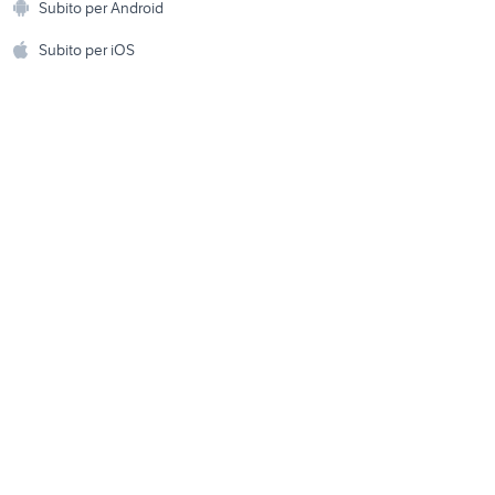
to
fiat 600 anniversary
Subito per Android
ento e
Accessori per animali
hi
Subito per iOS
Musica e Film
omestici
Libri e Riviste
e Fai da te
Strumenti Musicali
amento e
ri
Sports
 i bambini
Biciclette
Collezionismo