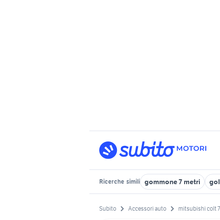
gommone 7 metri
gol
Ricerche
simili
Subito
Accessori auto
mitsubishi colt 7