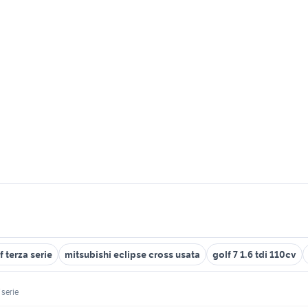
f terza serie
mitsubishi eclipse cross usata
golf 7 1.6 tdi 110cv
 serie