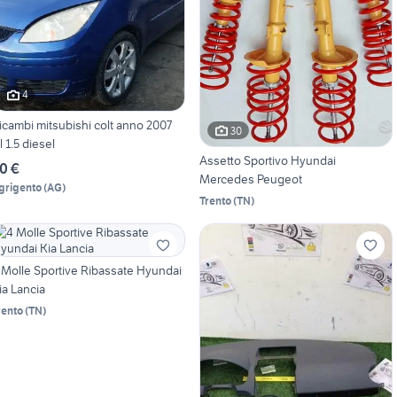
4
icambi mitsubishi colt anno 2007
30
il 1.5 diesel
Assetto Sportivo Hyundai
0 €
Mercedes Peugeot
grigento
(
AG
)
Trento
(
TN
)
 Molle Sportive Ribassate Hyundai
ia Lancia
rento
(
TN
)