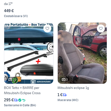
da 17"
449 €
Costabissara
(
VI
)
20
3
BOX Tetto + BARRE per
Mitsubishi eclipse 1g
Mitsubishi Eclipse Cross
1 €
295 €
Macerata
(
MC
)
Santeramo in Colle
(
BA
)