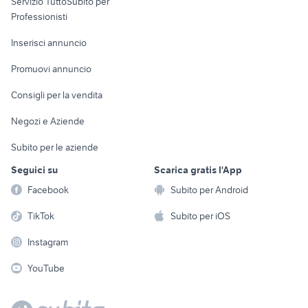
Servizio TuttoSubito per
persona
Informatica
Animali
Professionisti
Arredamento e
Console e
Accessori per
Casalinghi
Inserisci annuncio
Videogiochi
animali
Elettrodomestici
Promuovi annuncio
Audio/Video
Musica e Film
Giardino e Fai da te
Consigli per la vendita
Fotografia
Libri e Riviste
Abbigliamento e
Negozi e Aziende
Telefonia
Strumenti Musicali
Accessori
Subito per le aziende
Sports
Tutto per i bambini
Seguici su
Scarica gratis l'App
Biciclette
Facebook
Subito per Android
Collezionismo
TikTok
Subito per iOS
Instagram
YouTube