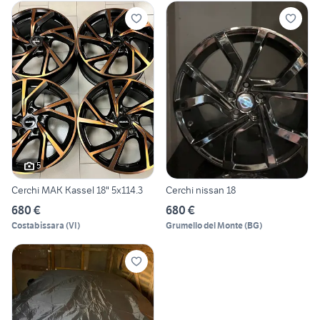
5
Cerchi MAK Kassel 18" 5x114.3
Cerchi nissan 18
680 €
680 €
Costabissara
(
VI
)
Grumello del Monte
(
BG
)