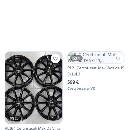
11
RL21 Cerchi usati Mak Wolf da 19
5x114,3
599 €
Costabissara
(
VI
)
11
RL164 Cerchi usati Mak Da Vinci