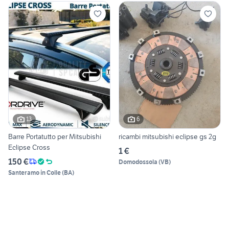
13
6
Barre Portatutto per Mitsubishi
ricambi mitsubishi eclipse gs 2g
Eclipse Cross
1 €
150 €
Domodossola
(
VB
)
Santeramo in Colle
(
BA
)