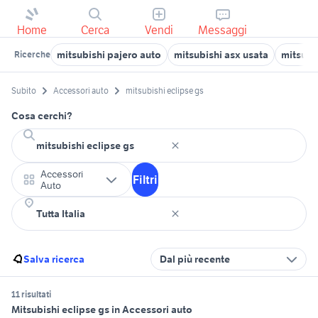
Home
Cerca
Vendi
Messaggi
mitsubishi pajero auto
mitsubishi asx usata
mitsubi
Ricerche
Subito
Accessori auto
mitsubishi eclipse gs
Cosa cerchi?
Accessori
Filtri
Auto
Salva ricerca
Dal più recente
11 risultati
Mitsubishi eclipse gs in Accessori auto