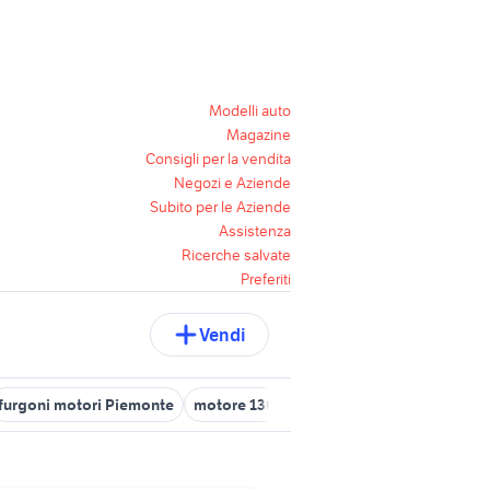
Modelli auto
Magazine
Consigli per la vendita
Negozi e Aziende
Subito per le Aziende
Assistenza
Ricerche salvate
Preferiti
Vendi
furgoni motori Piemonte
motore 1300 multijet 95 cv usato
tiguan