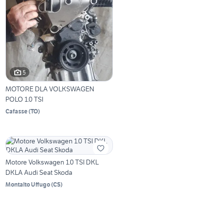
5
MOTORE DLA VOLKSWAGEN
POLO 1.0 TSI
Cafasse
(
TO
)
Motore Volkswagen 1.0 TSI DKL
DKLA Audi Seat Skoda
Montalto Uffugo
(
CS
)