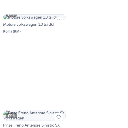
7
Motore volkswagen 1.0 tsi dkl
Roma
(
RM
)
6
Pinze Freno Anteriore Sinistro SX