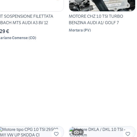
IT SOSPENSIONE FILETTATA
MOTORE CHZ 1.0 TSI TURBO
IBACH MTS AUDI A3 8V 12
BENZINA AUDI A1/ GOLF 7
Mortara
(
PV
)
29 €
ariano Comense
(
CO
)
4