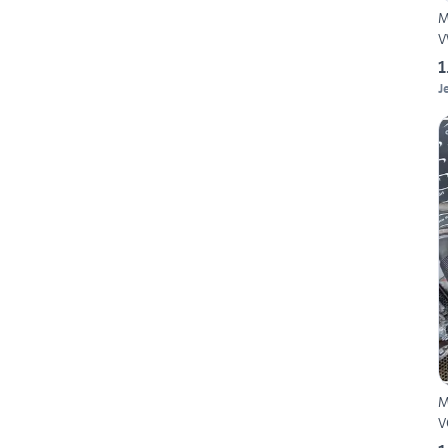
M
V
1
J
M
V