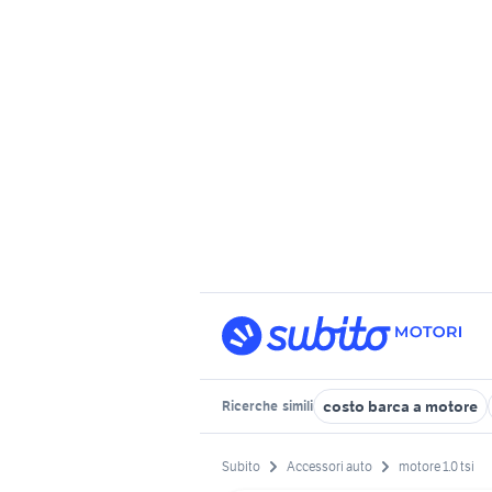
costo barca a motore
Ricerche
simili
Subito
Accessori auto
motore 1.0 tsi