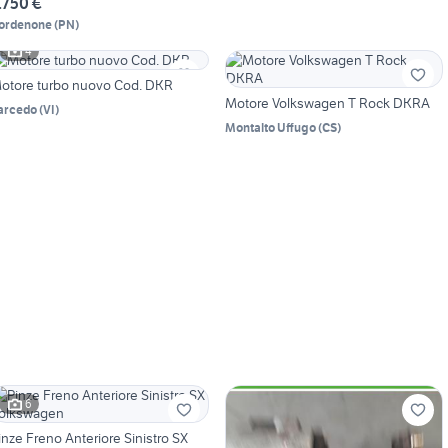
.750 €
ordenone
(
PN
)
4
otore turbo nuovo Cod. DKR
Motore Volkswagen T Rock DKRA
arcedo
(
VI
)
Montalto Uffugo
(
CS
)
6
inze Freno Anteriore Sinistro SX