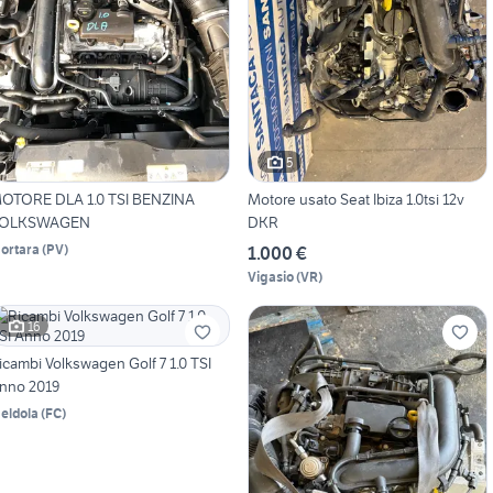
5
OTORE DLA 1.0 TSI BENZINA
Motore usato Seat Ibiza 1.0tsi 12v
OLKSWAGEN
DKR
ortara
(
PV
)
1.000 €
Vigasio
(
VR
)
16
icambi Volkswagen Golf 7 1.0 TSI
nno 2019
eldola
(
FC
)