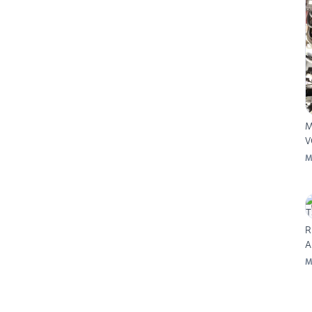
M
V
M
R
A
M