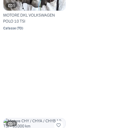
5
MOTORE DKL VOLKSWAGEN
POLO 1.0 TSI
Cafasse
(
TO
)
3