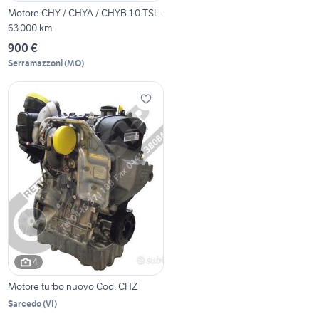
Motore CHY / CHYA / CHYB 1.0 TSI –
63.000 km
900 €
Serramazzoni
(
MO
)
4
Motore turbo nuovo Cod. CHZ
Sarcedo
(
VI
)