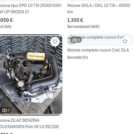
otore tipo CPG 1.0 TSI 29.500 KM!!
Motore DKLA / DKL 1.0 TSI – 87.000
W UP SKODA CI
km
.050 €
1.350 €
esi
(
AN
)
Serramazzoni
(
MO
)
4
Motore completo nuovo Cod. DLA
Sarcedo
(
VI
)
6
otore DLAC BENZINA
OLKSWAGEN Polo VII 1.0 05C100