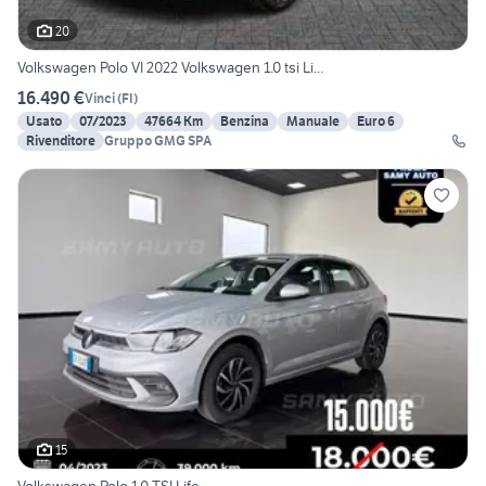
20
Volkswagen Polo VI 2022 Volkswagen 1.0 tsi Li...
16.490 €
Vinci
(
FI
)
Usato
07/2023
47664 Km
Benzina
Manuale
Euro 6
Rivenditore
Gruppo GMG SPA
15