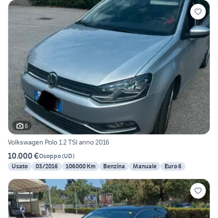
6
Volkswagen Polo 1.2 TSI anno 2016
10.000 €
Osoppo
(
UD
)
Usato
03/2016
106000 Km
Benzina
Manuale
Euro 6