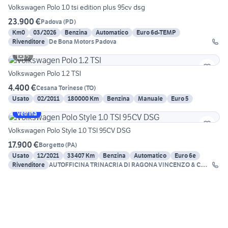
Volkswagen Polo 1.0 tsi edition plus 95cv dsg
23.900 €
Padova
(
PD
)
Km0
03/2026
Benzina
Automatico
Euro 6d-TEMP
Rivenditore
De Bona Motors Padova
5
Volkswagen Polo 1.2 TSI
4.400 €
Cesana Torinese
(
TO
)
Usato
02/2011
180000 Km
Benzina
Manuale
Euro 5
Vetrina
Volkswagen Polo Style 1.0 TSI 95CV DSG
17.900 €
Borgetto
(
PA
)
Usato
12/2021
33407 Km
Benzina
Automatico
Euro 6e
Rivenditore
AUTOFFICINA TRINACRIA DI RAGONA VINCENZO & C.
SNC