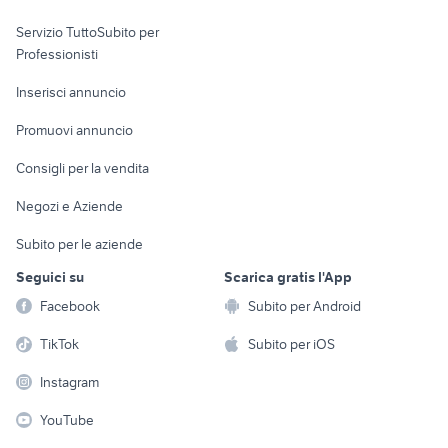
elettronica
per la casa e la
sports e hobby
Servizio TuttoSubito per
persona
Informatica
Animali
Professionisti
Arredamento e
Console e
Accessori per
Casalinghi
Inserisci annuncio
Videogiochi
animali
Elettrodomestici
Promuovi annuncio
Audio/Video
Musica e Film
Giardino e Fai da te
Consigli per la vendita
Fotografia
Libri e Riviste
Abbigliamento e
Negozi e Aziende
Telefonia
Strumenti Musicali
Accessori
Subito per le aziende
Sports
Tutto per i bambini
Seguici su
Scarica gratis l'App
Biciclette
Facebook
Subito per Android
Collezionismo
TikTok
Subito per iOS
Instagram
YouTube