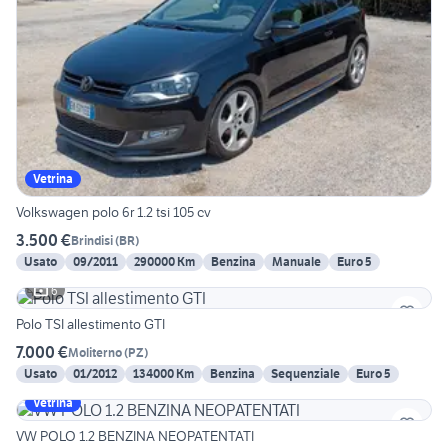
Vetrina
Volkswagen polo 6r 1.2 tsi 105 cv
3.500 €
Brindisi
(
BR
)
Usato
09/2011
290000 Km
Benzina
Manuale
Euro 5
6
Polo TSI allestimento GTI
7.000 €
Moliterno
(
PZ
)
Usato
01/2012
134000 Km
Benzina
Sequenziale
Euro 5
Vetrina
VW POLO 1.2 BENZINA NEOPATENTATI