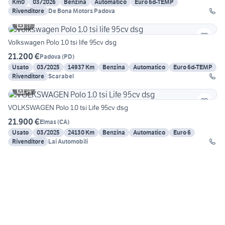
Km0
03/2026
Benzina
Automatico
Euro 6d-TEMP
Rivenditore
De Bona Motors Padova
17
Volkswagen Polo 1.0 tsi life 95cv dsg
21.200 €
Padova
(
PD
)
Usato
03/2025
14937 Km
Benzina
Automatico
Euro 6d-TEMP
Rivenditore
Scarabel
14
VOLKSWAGEN Polo 1.0 tsi Life 95cv dsg
21.900 €
Elmas
(
CA
)
Usato
03/2025
24130 Km
Benzina
Automatico
Euro 6
Rivenditore
Lai Automobili