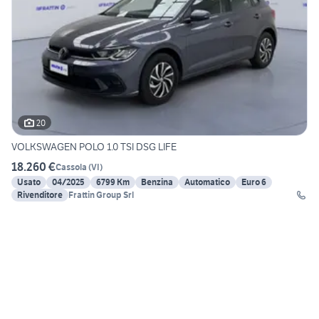
20
VOLKSWAGEN POLO 1.0 TSI DSG LIFE
18.260 €
Cassola
(
VI
)
Usato
04/2025
6799 Km
Benzina
Automatico
Euro 6
Rivenditore
Frattin Group Srl