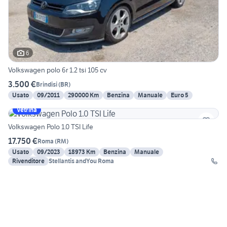
6
Volkswagen polo 6r 1.2 tsi 105 cv
3.500 €
Brindisi
(
BR
)
Usato
09/2011
290000 Km
Benzina
Manuale
Euro 5
Vetrina
Volkswagen Polo 1.0 TSI Life
17.750 €
Roma
(
RM
)
Usato
09/2023
18973 Km
Benzina
Manuale
Rivenditore
Stellantis andYou Roma