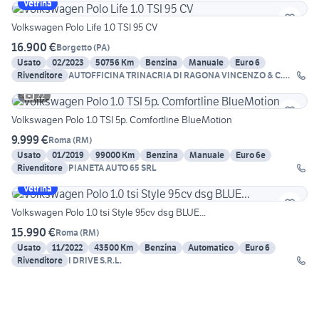
Vetrina
Volkswagen Polo Life 1.0 TSI 95 CV
16.900 €
Borgetto
(
PA
)
Usato
02/2023
50756 Km
Benzina
Manuale
Euro 6
Rivenditore
AUTOFFICINA TRINACRIA DI RAGONA VINCENZO & C.
SNC
22
Volkswagen Polo 1.0 TSI 5p. Comfortline BlueMotion
9.999 €
Roma
(
RM
)
Usato
01/2019
99000 Km
Benzina
Manuale
Euro 6e
Rivenditore
PIANETA AUTO 65 SRL
Vetrina
Volkswagen Polo 1.0 tsi Style 95cv dsg BLUE...
15.990 €
Roma
(
RM
)
Usato
11/2022
43500 Km
Benzina
Automatico
Euro 6
Rivenditore
I DRIVE S.R.L.