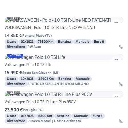
13
VOLKSWAGEN - Polo - 1.0 TSI R-Line NEO PATENATI
14.350 €
Ponte di Piave
(
TV
)
Usato
02/2021
79500 Km
Benzina
Manuale
Euro 6
Rivenditore
RW Auto
Vetrina
Volkswagen Polo 1.0 TSI Life
15.990 €
Sesto San Giovanni
(
MI
)
Usato
10/2023
34902 Km
Benzina
Manuale
Rivenditore
SPOTICAR STELLANTIS &YOU MILANO
25
Volkswagen Polo 1.0 TSI R-Line Plus 95CV
23.500 €
Perugia
(
PG
)
Usato
01/2026
6800 Km
Benzina
Manuale
Euro 6
Rivenditore
Rubeca Motori | Usato Certificato