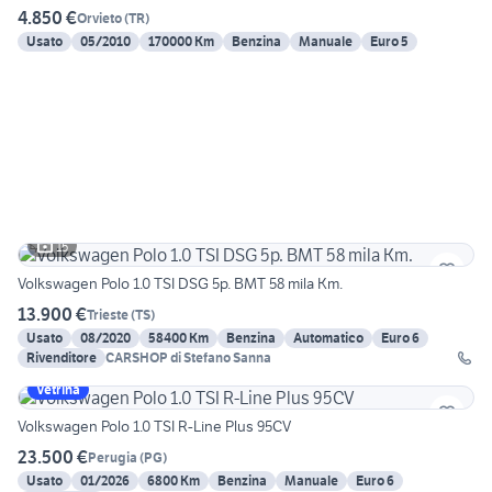
4.850 €
Orvieto
(
TR
)
Usato
05/2010
170000 Km
Benzina
Manuale
Euro 5
15
Volkswagen Polo 1.0 TSI DSG 5p. BMT 58 mila Km.
13.900 €
Trieste
(
TS
)
Usato
08/2020
58400 Km
Benzina
Automatico
Euro 6
Rivenditore
CARSHOP di Stefano Sanna
Vetrina
Volkswagen Polo 1.0 TSI R-Line Plus 95CV
23.500 €
Perugia
(
PG
)
Usato
01/2026
6800 Km
Benzina
Manuale
Euro 6