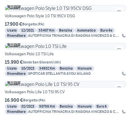
22
Volkswagen Polo Style 1.0 TSI 95CV DSG
17.900 €
Borgetto
(
PA
)
Usato
12/2021
33407 Km
Benzina
Automatico
Euro 6e
Rivenditore
AUTOFFICINA TRINACRIA DI RAGONA VINCENZO & C.
SNC
21
Volkswagen Polo 1.0 TSI Life
15.990 €
Sesto San Giovanni
(
MI
)
Usato
10/2023
34902 Km
Benzina
Manuale
Rivenditore
SPOTICAR STELLANTIS &YOU MILANO
21
Volkswagen Polo Life 1.0 TSI 95 CV
16.900 €
Borgetto
(
PA
)
Usato
02/2023
50756 Km
Benzina
Manuale
Euro 6
Rivenditore
AUTOFFICINA TRINACRIA DI RAGONA VINCENZO & C.
SNC