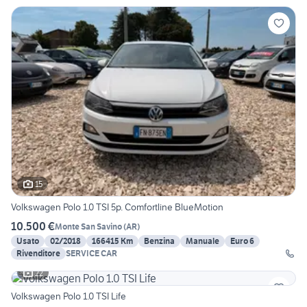
15
Volkswagen Polo 1.0 TSI 5p. Comfortline BlueMotion
10.500 €
Monte San Savino
(
AR
)
Usato
02/2018
166415 Km
Benzina
Manuale
Euro 6
Rivenditore
SERVICE CAR
22
Volkswagen Polo 1.0 TSI Life