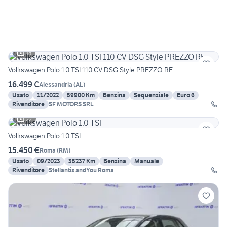
18
Volkswagen Polo 1.0 TSI 110 CV DSG Style PREZZO RE
16.499 €
Alessandria
(
AL
)
Usato
11/2022
59900 Km
Benzina
Sequenziale
Euro 6
Rivenditore
SF MOTORS SRL
22
Volkswagen Polo 1.0 TSI
15.450 €
Roma
(
RM
)
Usato
09/2023
35237 Km
Benzina
Manuale
Rivenditore
Stellantis andYou Roma