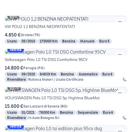
6
VW POLO 1.2 BENZINA NEOPATENTATI
4.850 €
Orvieto
(
TR
)
Usato
05/2010
170000 Km
Benzina
Manuale
Euro 5
Vetrina
Volkswagen Polo 1.0 TSI DSG Comfortline 95CV
14.800 €
Perugia
(
PG
)
Usato
09/2020
84839 Km
Benzina
Automatico
Euro 6
Rivenditore
Rubeca Motori | Usato Certificato
29
VOLKSWAGEN Polo 1.0 TSI DSG 5p. Highline BlueMot
15.600 €
San Lazzaro di Savena
(
BO
)
Usato
01/2021
78000 Km
Benzina
Sequenziale
Euro 6
Rivenditore
In Auto Bologna Srl
Vetrina