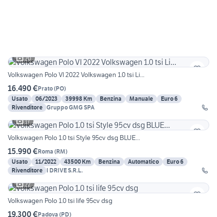
20
Volkswagen Polo VI 2022 Volkswagen 1.0 tsi Li...
16.490 €
Prato
(
PO
)
Usato
06/2023
39998 Km
Benzina
Manuale
Euro 6
Rivenditore
Gruppo GMG SPA
17
Volkswagen Polo 1.0 tsi Style 95cv dsg BLUE...
15.990 €
Roma
(
RM
)
Usato
11/2022
43500 Km
Benzina
Automatico
Euro 6
Rivenditore
I DRIVE S.R.L.
22
Volkswagen Polo 1.0 tsi life 95cv dsg
19.300 €
Padova
(
PD
)