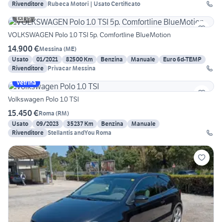
Rivenditore
Rubeca Motori | Usato Certificato
15
VOLKSWAGEN Polo 1.0 TSI 5p. Comfortline BlueMotion
14.900 €
Messina
(
ME
)
Usato
01/2021
82500 Km
Benzina
Manuale
Euro 6d-TEMP
Rivenditore
Privacar Messina
Vetrina
Volkswagen Polo 1.0 TSI
15.450 €
Roma
(
RM
)
Usato
09/2023
35237 Km
Benzina
Manuale
Rivenditore
Stellantis andYou Roma