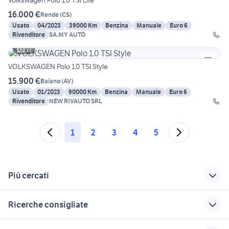
Volkswagen Polo 1.0 TSI Life
16.000 €
Rende
(
CS
)
Usato
04/2023
39000 Km
Benzina
Manuale
Euro 6
Rivenditore
SA.MY AUTO
17
VOLKSWAGEN Polo 1.0 TSI Style
15.900 €
Baiano
(
AV
)
Usato
01/2023
90000 Km
Benzina
Manuale
Euro 6
Rivenditore
NEW RIVAUTO SRL
1
2
3
4
5
Più cercati
Correlati
Richerche simili
Suggerimenti
Ricerche consigliate
seat leon 1.4 tsi
fendinebbia polo
microcar auto
auto ineos
bmw 220i
tsi volkswagen
polo aziendale
kia venga usata