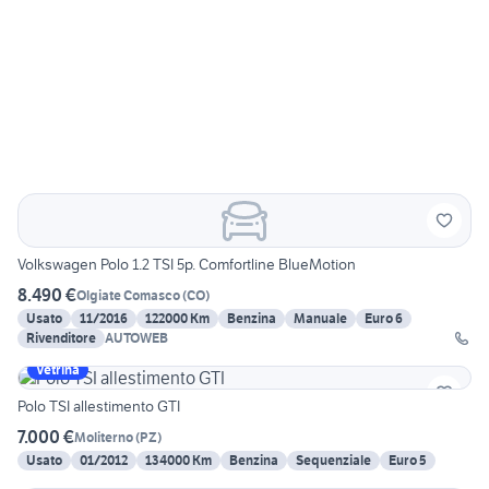
Volkswagen Polo 1.2 TSI 5p. Comfortline BlueMotion
8.490 €
Olgiate Comasco
(
CO
)
Usato
11/2016
122000 Km
Benzina
Manuale
Euro 6
Rivenditore
AUTOWEB
Vetrina
Polo TSI allestimento GTI
7.000 €
Moliterno
(
PZ
)
Usato
01/2012
134000 Km
Benzina
Sequenziale
Euro 5