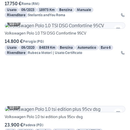
17.750 €
Roma
(
RM
)
Usato
09/2023
18973 Km
Benzina
Manuale
Rivenditore
Stellantis andYou Roma
25
Volkswagen Polo 1.0 TSI DSG Comfortline 95CV
14.800 €
Perugia
(
PG
)
Usato
09/2020
84839 Km
Benzina
Automatico
Euro 6
Rivenditore
Rubeca Motori | Usato Certificato
13
Volkswagen Polo 1.0 tsi edition plus 95cv dsg
23.900 €
Padova
(
PD
)