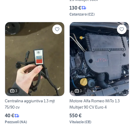
130 €
Catanzaro
(
CZ
)
3
3
Centralina aggiuntiva 1.3 mjt
Motore Alfa Romeo MiTo 1.3
75/90 cv
Multijet 90 CV Euro 4
40 €
550 €
Pozzuoli
(
NA
)
Vitulazio
(
CE
)