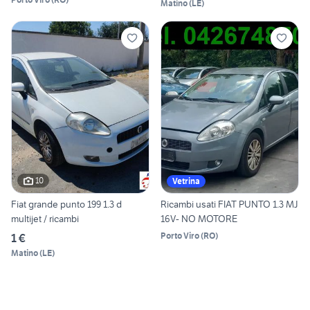
Matino
(
LE
)
10
Vetrina
Fiat grande punto 199 1.3 d
Ricambi usati FIAT PUNTO 1.3 MJ
multijet / ricambi
16V- NO MOTORE
Porto Viro
(
RO
)
1 €
Matino
(
LE
)