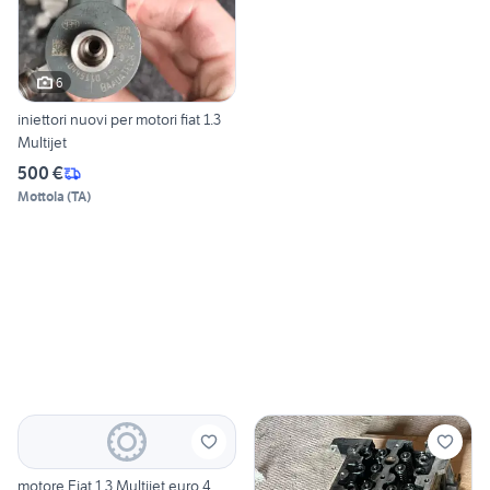
6
iniettori nuovi per motori fiat 1.3
Multijet
500 €
Mottola
(
TA
)
motore Fiat 1.3 Multijet euro 4