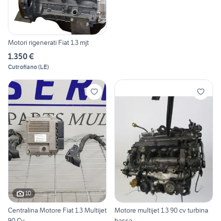
Motori rigenerati Fiat 1.3 mjt
1.350 €
Cutrofiano
(
LE
)
10
Centralina Motore Fiat 1.3 Multijet
Motore multijet 1.3 90 cv turbina
90 Cv
bassa