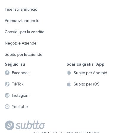
Arredamento e
Console e
Accessori per
Casalinghi
Inserisci annuncio
Videogiochi
animali
Elettrodomestici
Promuovi annuncio
Audio/Video
Musica e Film
Giardino e Fai da te
Consigli per la vendita
Fotografia
Libri e Riviste
Abbigliamento e
Negozi e Aziende
Telefonia
Strumenti Musicali
Accessori
Subito per le aziende
Sports
Tutto per i bambini
Seguici su
Scarica gratis l'App
Biciclette
Facebook
Subito per Android
Collezionismo
TikTok
Subito per iOS
Instagram
YouTube