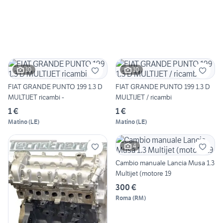
10
10
FIAT GRANDE PUNTO 199 1.3 D
FIAT GRANDE PUNTO 199 1.3 D
MULTIJET ricambi -
MULTIJET / ricambi
1 €
1 €
Matino
(
LE
)
Matino
(
LE
)
4
Cambio manuale Lancia Musa 1.3
Multijet (motore 19
300 €
Roma
(
RM
)