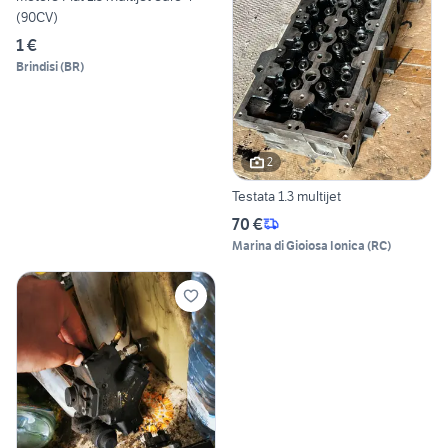
(90CV)
1 €
Brindisi
(
BR
)
2
Testata 1.3 multijet
70 €
Marina di Gioiosa Ionica
(
RC
)