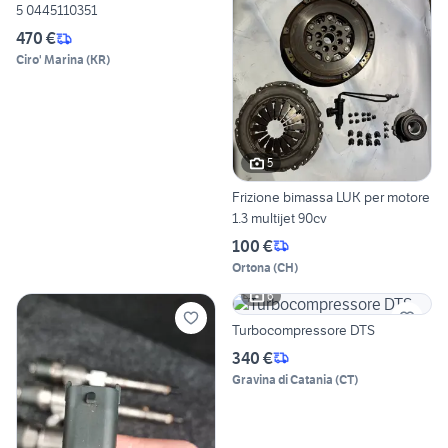
5 0445110351
470 €
Ciro' Marina
(
KR
)
5
Frizione bimassa LUK per motore
1.3 multijet 90cv
100 €
Ortona
(
CH
)
6
Turbocompressore DTS
340 €
Gravina di Catania
(
CT
)