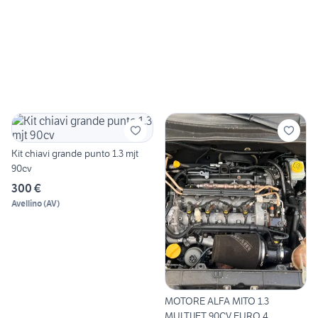
Kit chiavi grande punto 1.3 mjt
90cv
300 €
Avellino
(
AV
)
MOTORE ALFA MITO 1.3
MULTIJET 90CV EURO 4