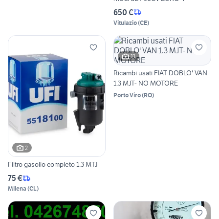
650 €
Vitulazio
(
CE
)
11
Ricambi usati FIAT DOBLO' VAN
1.3 MJT- NO MOTORE
Porto Viro
(
RO
)
2
Filtro gasolio completo 1.3 MTJ
75 €
Milena
(
CL
)