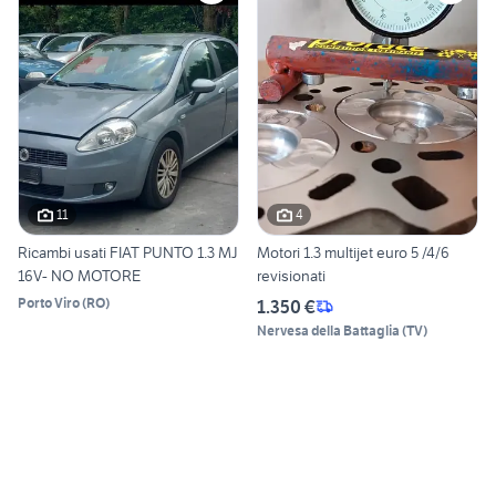
11
4
Ricambi usati FIAT PUNTO 1.3 MJ
Motori 1.3 multijet euro 5 /4/6
16V- NO MOTORE
revisionati
Porto Viro
(
RO
)
1.350 €
Nervesa della Battaglia
(
TV
)