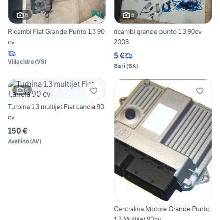
6
6
Ricambi Fiat Grande Punto 1.3 90
ricambi grande punto 1.3 90cv
cv
2008
5 €
Villacidro
(
VS
)
Bari
(
BA
)
6
Turbina 1.3 multijet Fiat Lancia 90
cv
150 €
Avellino
(
AV
)
Centralina Motore Grande Punto
1.3 Multijet 90cv