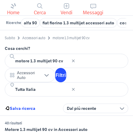
Home
Cerca
Vendi
Messaggi
alfa 90
fiat fiorino 1.3 multijet accessori auto
costo 
Ricerche
Subito
Accessori auto
motore 1.3 multijet 90 cv
Cosa cerchi?
Accessori
Filtri
Auto
Salva ricerca
Dal più recente
40 risultati
Motore 1.3 multijet 90 cv in Accessori auto