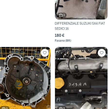
3
DIFFERENZIALE SUZUKI SX4 FIAT
SEDICI 16
180 €
Fasano
(
BR
)
6
8