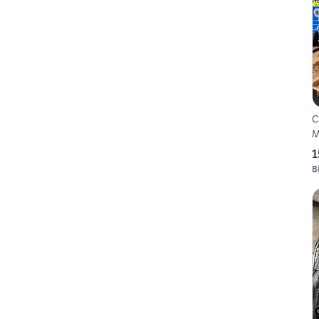
C
M
1
B