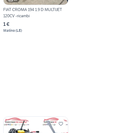
FIAT CROMA 194 1.9 D MULTIJET
120CV -ricambi
1 €
Matino
(
LE
)