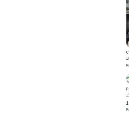
C
1
F
R
1
1
F