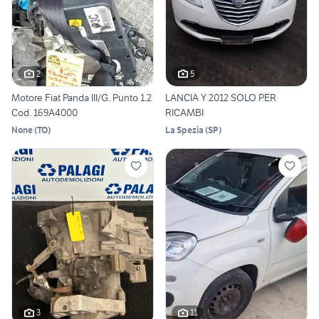
2
5
Motore Fiat Panda III/G. Punto 1.2
LANCIA Y 2012 SOLO PER
Cod. 169A4000
RICAMBI
None
(
TO
)
La Spezia
(
SP
)
3
11