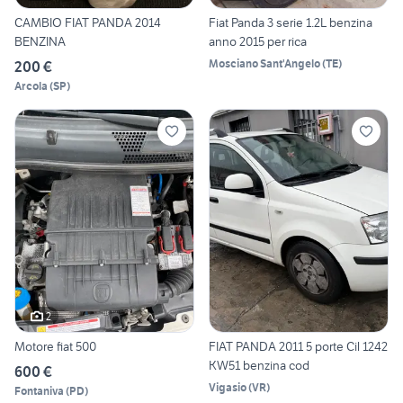
CAMBIO FIAT PANDA 2014
Fiat Panda 3 serie 1.2L benzina
BENZINA
anno 2015 per rica
Mosciano Sant'Angelo
(
TE
)
200 €
Arcola
(
SP
)
2
Motore fiat 500
FIAT PANDA 2011 5 porte Cil 1242
KW51 benzina cod
600 €
Vigasio
(
VR
)
Fontaniva
(
PD
)