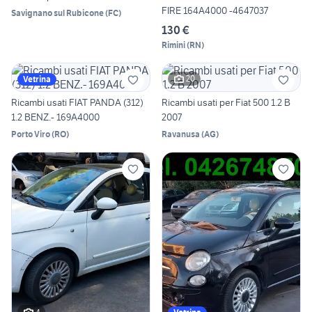
FIRE 164A4000 -4647037
Savignano sul Rubicone
(
FC
)
130 €
Rimini
(
RN
)
20
Vetrina
Ricambi usati FIAT PANDA (312)
Ricambi usati per Fiat 500 1.2 B
1.2 BENZ.- 169A4000
2007
Porto Viro
(
RO
)
Ravanusa
(
AG
)