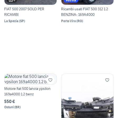
4
Vetrina
FIAT 500 2007 SOLO PER
Ricambi usati FIAT 500 312 1.2
RICAMBI
BENZINA- 169A4000
La Spezia
(
SP
)
Porto Viro
(
RO
)
Motore fiat 500 lancia ypsilon
169a4000 1.2 benz
550 €
Ostuni
(
BR
)