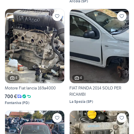
Arcola
(
SP
)
4
4
Motore Fiat lancia 169a4000
FIAT PANDA 2014 SOLO PER
RICAMBI
700 €
La Spezia
(
SP
)
Fontaniva
(
PD
)