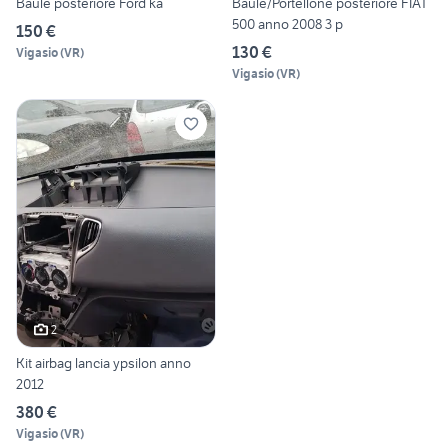
Baule posteriore Ford ka
Baule/Portellone posteriore FIAT
500 anno 2008 3 p
150 €
130 €
Vigasio
(
VR
)
Vigasio
(
VR
)
2
Kit airbag lancia ypsilon anno
2012
380 €
Vigasio
(
VR
)