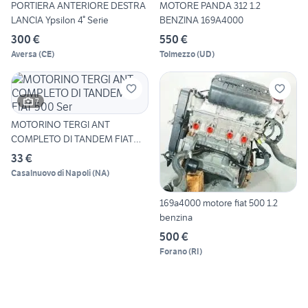
PORTIERA ANTERIORE DESTRA
MOTORE PANDA 312 1.2
LANCIA Ypsilon 4° Serie
BENZINA 169A4000
300 €
550 €
Aversa
(
CE
)
Tolmezzo
(
UD
)
7
MOTORINO TERGI ANT
COMPLETO DI TANDEM FIAT
500 Ser
33 €
Casalnuovo di Napoli
(
NA
)
169a4000 motore fiat 500 1.2
benzina
500 €
Forano
(
RI
)