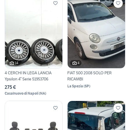
14
4
4 CERCHI IN LEGA LANCIA
FIAT 500 2008 SOLO PER
Ypsilon 4° Serie 51953706
RICAMBI
La Spezia
(
SP
)
275 €
Casalnuovo di Napoli
(
NA
)