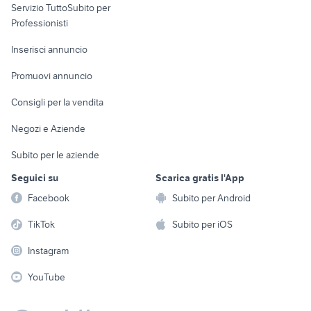
Servizio TuttoSubito per
persona
Informatica
Animali
Professionisti
Arredamento e
Console e
Accessori per
Casalinghi
Inserisci annuncio
Videogiochi
animali
Elettrodomestici
Promuovi annuncio
Audio/Video
Musica e Film
Giardino e Fai da te
Consigli per la vendita
Fotografia
Libri e Riviste
Abbigliamento e
Negozi e Aziende
Telefonia
Strumenti Musicali
Accessori
Subito per le aziende
Sports
Tutto per i bambini
Seguici su
Scarica gratis l'App
Biciclette
Facebook
Subito per Android
Collezionismo
TikTok
Subito per iOS
Instagram
YouTube