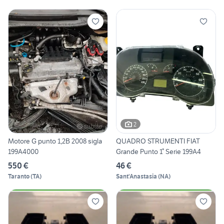
2
Motore G punto 1,2B 2008 sigla
QUADRO STRUMENTI FIAT
199A4000
Grande Punto 1° Serie 199A4
550 €
46 €
Taranto
(
TA
)
Sant'Anastasia
(
NA
)