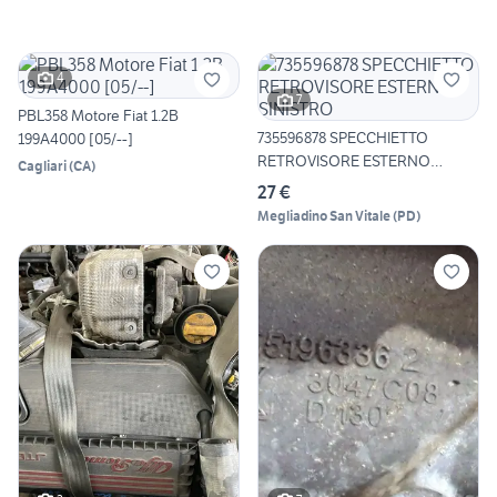
4
7
PBL358 Motore Fiat 1.2B
735596878 SPECCHIETTO
199A4000 [05/--]
RETROVISORE ESTERNO
Cagliari
(
CA
)
SINISTRO
27 €
Megliadino San Vitale
(
PD
)