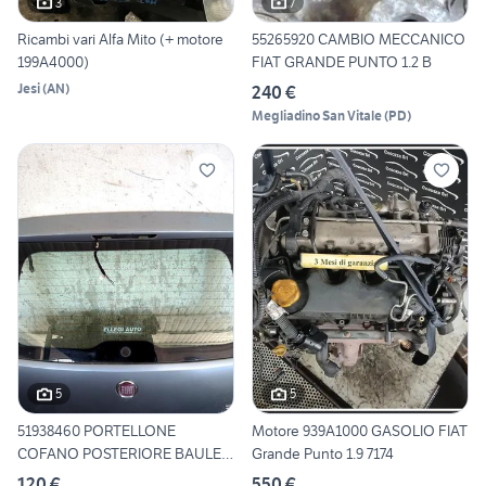
3
7
Ricambi vari Alfa Mito (+ motore
55265920 CAMBIO MECCANICO
199A4000)
FIAT GRANDE PUNTO 1.2 B
Jesi
(
AN
)
240 €
Megliadino San Vitale
(
PD
)
5
5
51938460 PORTELLONE
Motore 939A1000 GASOLIO FIAT
COFANO POSTERIORE BAULE
Grande Punto 1.9 7174
FIAT G
120 €
550 €