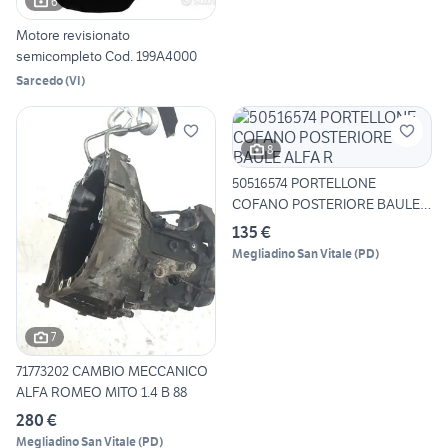
6
Motore revisionato
semicompleto Cod. 199A4000
Sarcedo
(
VI
)
8
50516574 PORTELLONE
COFANO POSTERIORE BAULE
ALFA R
135 €
Megliadino San Vitale
(
PD
)
7
71773202 CAMBIO MECCANICO
ALFA ROMEO MITO 1.4 B 88
280 €
Megliadino San Vitale
(
PD
)