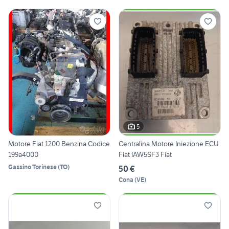
5
Motore Fiat 1200 Benzina Codice
Centralina Motore Iniezione ECU
199a4000
Fiat IAW5SF3 Fiat
Gassino Torinese
(
TO
)
50 €
Cona
(
VE
)