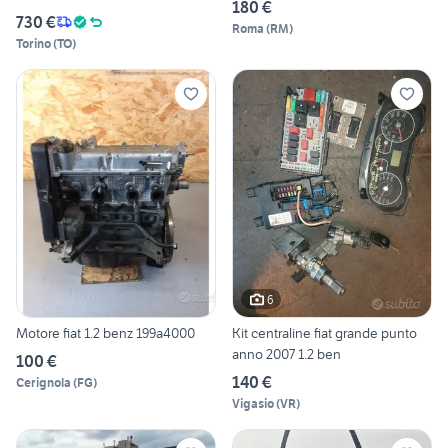
180 €
730 €
Roma
(
RM
)
Torino
(
TO
)
6
Motore fiat 1.2 benz 199a4000
Kit centraline fiat grande punto
anno 2007 1.2 ben
100 €
140 €
Cerignola
(
FG
)
Vigasio
(
VR
)