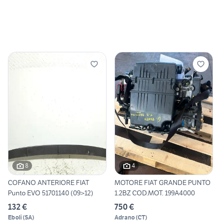
8
4
COFANO ANTERIORE FIAT
MOTORE FIAT GRANDE PUNTO
Punto EVO 51701140 (09>12)
1.2BZ COD.MOT. 199A4000
132 €
750 €
Eboli
(
SA
)
Adrano
(
CT
)