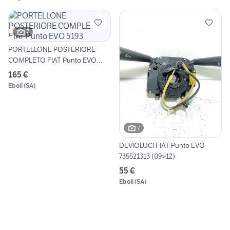
7
PORTELLONE POSTERIORE
COMPLETO FIAT Punto EVO
5193
165 €
Eboli
(
SA
)
7
DEVIOLUCI FIAT Punto EVO
735521313 (09>12)
55 €
Eboli
(
SA
)