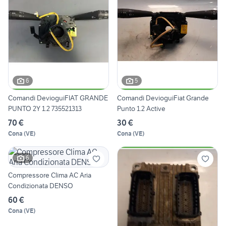
6
5
Comandi DevioguiFIAT GRANDE
Comandi DevioguiFiat Grande
PUNTO 2Y 1.2 735521313
Punto 1.2 Active
70 €
30 €
Cona
(
VE
)
Cona
(
VE
)
6
Compressore Clima AC Aria
Condizionata DENSO
60 €
Cona
(
VE
)