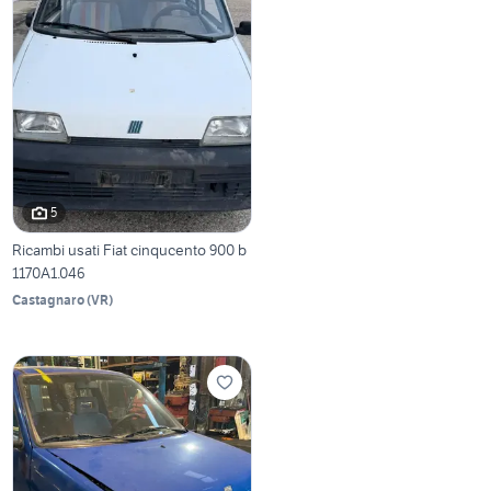
5
Ricambi usati Fiat cinqucento 900 b
1170A1.046
Castagnaro
(
VR
)