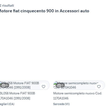
2 risultati
otore fiat cinquecento 900 in Accessori auto
5
2
BL058 Motore FIAT 900B
Motore semicompleto nuovo Cod.
170A1046 [1991/2008]
1170A1046
agliari
(
CA
)
Sarcedo
(
VI
)