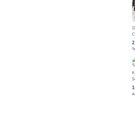
1
C
2
T
K
S
1
A