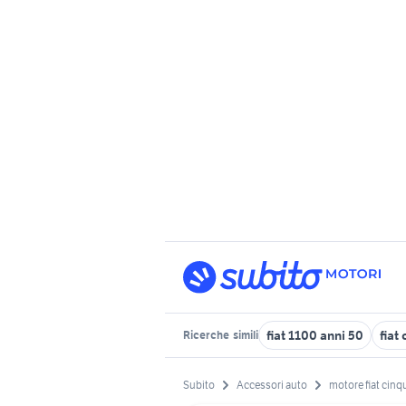
fiat 1100 anni 50
fiat
Ricerche
simili
Subito
Accessori auto
motore fiat cin