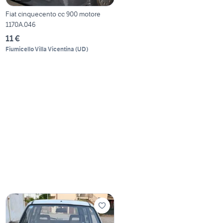
Fiat cinquecento cc 900 motore
1170A.046
11 €
Fiumicello Villa Vicentina
(
UD
)