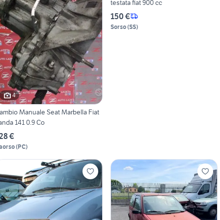
testata fiat 900 cc
150 €
Sorso
(
SS
)
4
ambio Manuale Seat Marbella Fiat
anda 141 0.9 Co
28 €
aorso
(
PC
)