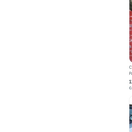
C
P
1
C