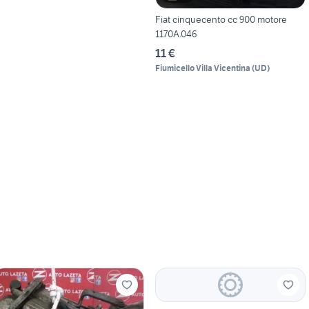
Fiat cinquecento cc 900 motore
1170A.046
11 €
Fiumicello Villa Vicentina
(
UD
)