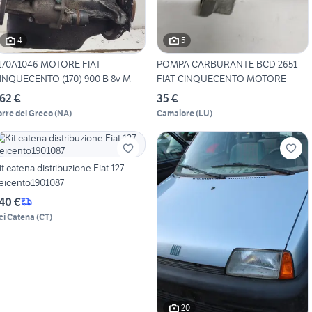
4
5
170A1046 MOTORE FIAT
POMPA CARBURANTE BCD 2651
INQUECENTO (170) 900 B 8v M
FIAT CINQUECENTO MOTORE
62 €
35 €
orre del Greco
(
NA
)
Camaiore
(
LU
)
it catena distribuzione Fiat 127
eicento1901087
40 €
ci Catena
(
CT
)
20