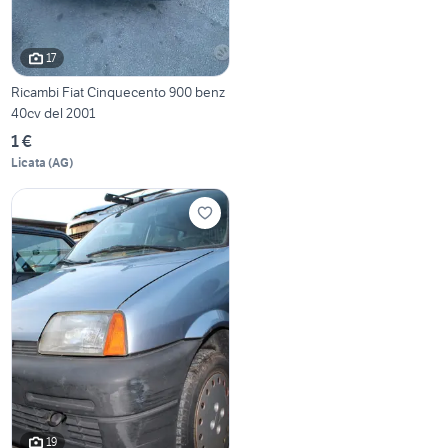
17
Ricambi Fiat Cinquecento 900 benz
40cv del 2001
1 €
Licata
(
AG
)
19