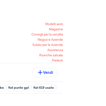
Modelli auto
Magazine
Consigli per la vendita
Negozi e Aziende
Subito per le Aziende
Assistenza
Ricerche salvate
Preferiti
Vendi
rbo
fiat punto gpl
fiat 619 usato
fiat 805
z900
rockrider e-