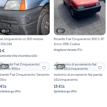
20
7
iat cinquecento cc 900 motore
Ricambi Fiat Cinquecento 900 S 3P
170A.046
Anno 1996 Codice
Mogliano Veneto
(
TV
)
1 €
iumicello Villa Vicentina
(
UD
)
2
3
icambi Fiat Cinquecento/ Seicento
motorino di avviamento fiat panda
00cc
141/cinquecento
 €
15 €
pilimbergo
(
PN
)
Spilimbergo
(
PN
)