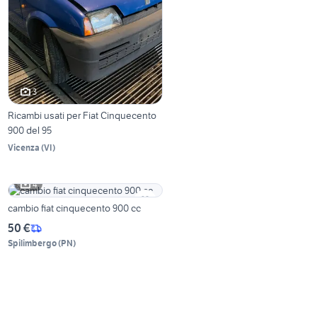
3
Ricambi usati per Fiat Cinquecento
900 del 95
Vicenza
(
VI
)
4
cambio fiat cinquecento 900 cc
50 €
Spilimbergo
(
PN
)