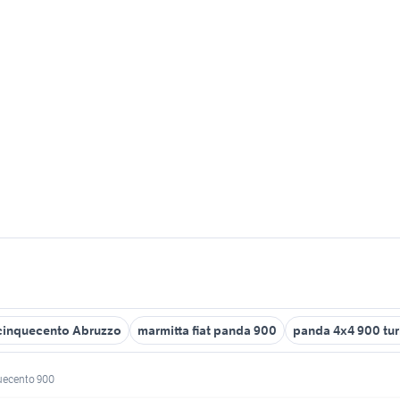
 cinquecento Abruzzo
marmitta fiat panda 900
panda 4x4 900 tu
quecento 900