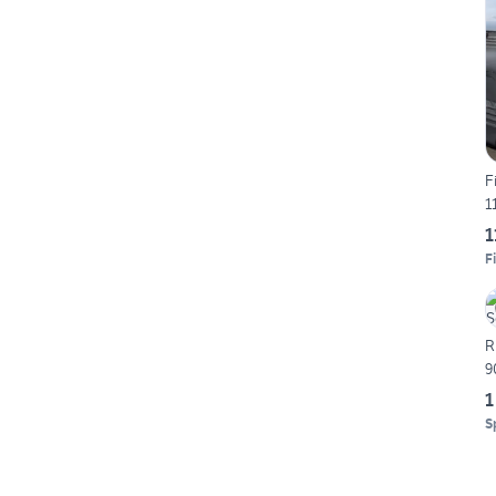
F
1
1
F
R
9
1
S