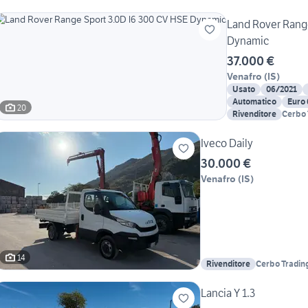
Land Rover Rang
Dynamic
37.000 €
Venafro
(
IS
)
Usato
06/2021
Automatico
Euro 
20
Rivenditore
Cerbo 
Iveco Daily
30.000 €
Venafro
(
IS
)
14
Rivenditore
Cerbo Tradin
Lancia Y 1.3