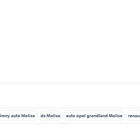
jimny auto Molise
ds Molise
auto opel grandland Molise
renau