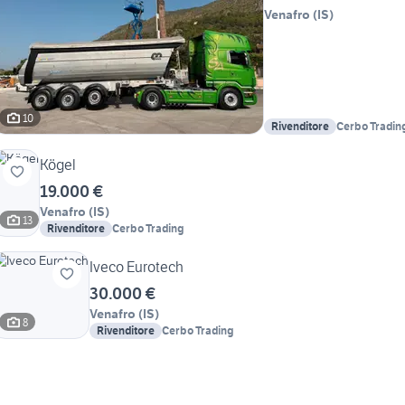
Venafro
(
IS
)
10
Rivenditore
Cerbo Tradin
Kögel
19.000 €
Venafro
(
IS
)
13
Rivenditore
Cerbo Trading
Iveco Eurotech
30.000 €
Venafro
(
IS
)
8
Rivenditore
Cerbo Trading