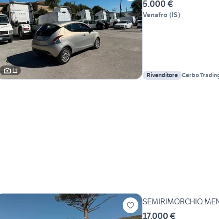
5.000 €
Venafro
(
IS
)
11
Rivenditore
Cerbo Tradin
SEMIRIMORCHIO MENC
17.000 €