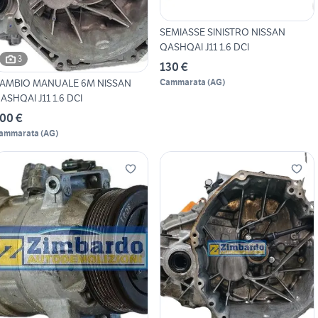
SEMIASSE SINISTRO NISSAN
QASHQAI J11 1.6 DCI
3
130 €
AMBIO MANUALE 6M NISSAN
Cammarata
(
AG
)
ASHQAI J11 1.6 DCI
00 €
ammarata
(
AG
)