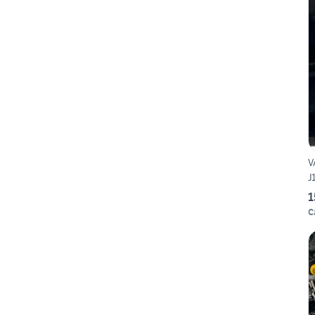
V
J
1
C