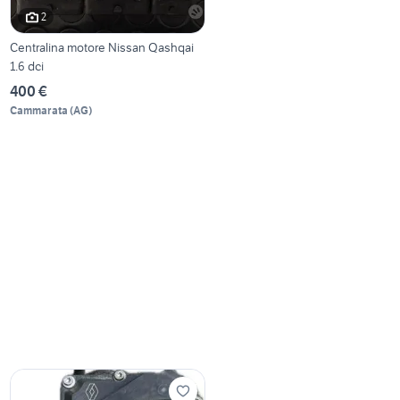
2
Centralina motore Nissan Qashqai
1.6 dci
400 €
Cammarata
(
AG
)