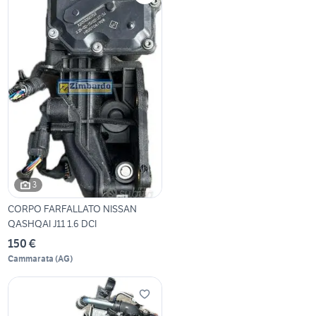
3
CORPO FARFALLATO NISSAN
QASHQAI J11 1.6 DCI
150 €
Cammarata
(
AG
)