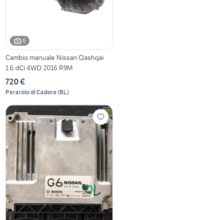
6
Cambio manuale Nissan Qashqai
1.6 dCi 4WD 2016 R9M
720 €
Perarolo di Cadore
(
BL
)