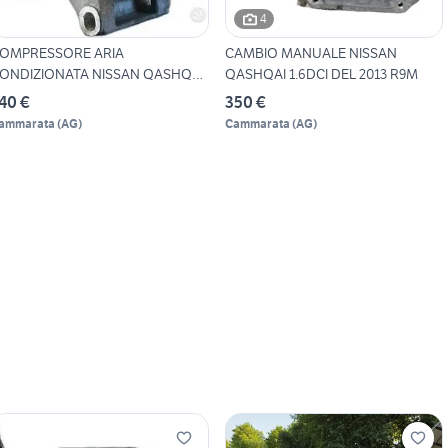
4
OMPRESSORE ARIA
CAMBIO MANUALE NISSAN
ONDIZIONATA NISSAN QASHQAI
QASHQAI 1.6DCI DEL 2013 R9M
11 1
40 €
350 €
ammarata
(
AG
)
Cammarata
(
AG
)