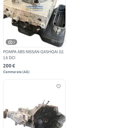
3
POMPA ABS NISSAN QASHQAI J11
1.6 DCI
200 €
Cammarata
(
AG
)