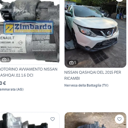
3
5
OTORINO AVVIAMENTO NISSAN
NISSAN QASHQAI DEL 2015 PER
ASHQAI J11 1.6 DCI
RICAMBI
0 €
Nervesa della Battaglia
(
TV
)
ammarata
(
AG
)