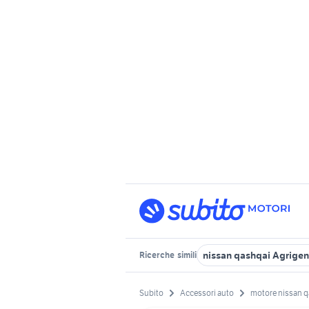
nissan qashqai Agrigen
Ricerche
simili
Subito
Accessori auto
motore nissan qa