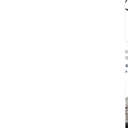
D
Q
4
P