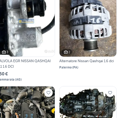
3
2
ALVOLA EGR NISSAN QASHQAI
Alternatore Nissan Qashqai 1.6 dci
11 1.6 DCI
Palermo
(
PA
)
50 €
ammarata
(
AG
)