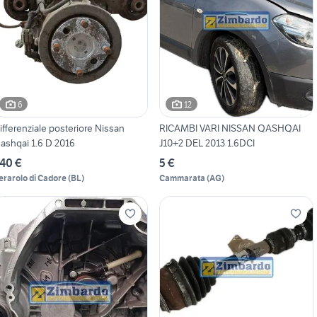
6
12
ifferenziale posteriore Nissan
RICAMBI VARI NISSAN QASHQAI
ashqai 1.6 D 2016
J10+2 DEL 2013 1.6DCI
40 €
5 €
erarolo di Cadore
(
BL
)
Cammarata
(
AG
)