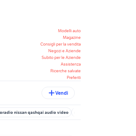
Modelli auto
Magazine
Consigli per la vendita
Negozi e Aziende
Subito per le Aziende
Assistenza
Ricerche salvate
Preferiti
Vendi
oradio nissan qashqai audio video
nissan silvia
golf 7 1.6 tdi 11