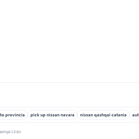
to provincia
pick up nissan navara
nissan qashqai catania
aut
shqai 1.6 dci