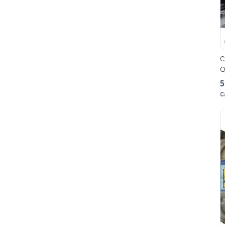
C
Q
5
C