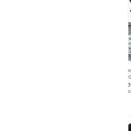
M
Q
7
C