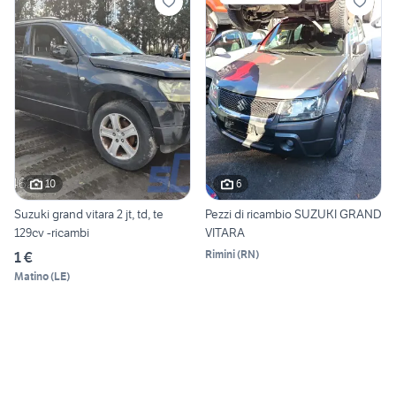
10
6
Suzuki grand vitara 2 jt, td, te
Pezzi di ricambio SUZUKI GRAND
129cv -ricambi
VITARA
Rimini
(
RN
)
1 €
Matino
(
LE
)