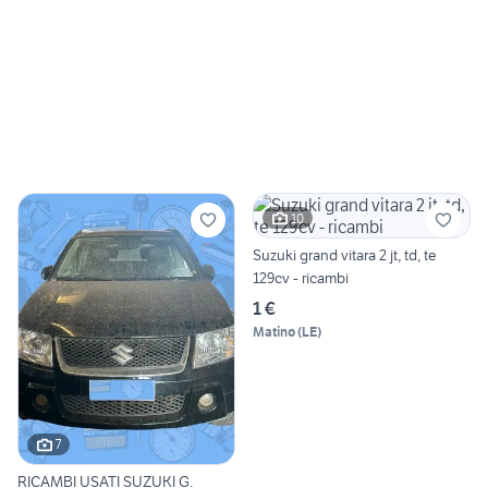
10
Suzuki grand vitara 2 jt, td, te
129cv - ricambi
1 €
Matino
(
LE
)
7
RICAMBI USATI SUZUKI G.