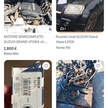
6
MOTORE SEMICOMPLETO
Ricambi Usati SUZUKI Grand
SUZUKI GRAND VITARA «II»
Vitara II 2006
(2005
Torino
(
TO
)
1.800 €
Rimini
(
RN
)