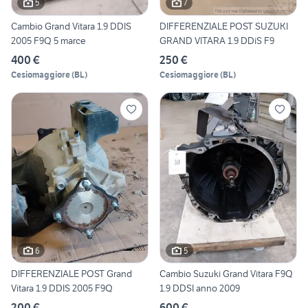
5
7
Cambio Grand Vitara 1.9 DDIS
DIFFERENZIALE POST SUZUKI
2005 F9Q 5 marce
GRAND VITARA 1.9 DDiS F9
400 €
250 €
Cesiomaggiore
(
BL
)
Cesiomaggiore
(
BL
)
6
5
DIFFERENZIALE POST Grand
Cambio Suzuki Grand Vitara F9Q
Vitara 1.9 DDIS 2005 F9Q
1.9 DDSI anno 2009
200 €
600 €