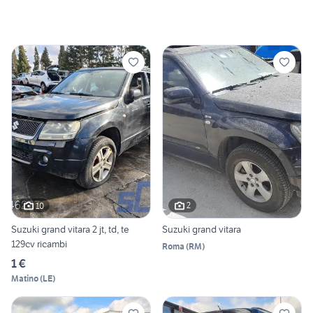
2
10
Suzuki grand vitara
Suzuki grand vitara 2 jt, td, te
129cv ricambi
Roma
(
RM
)
1 €
Matino
(
LE
)