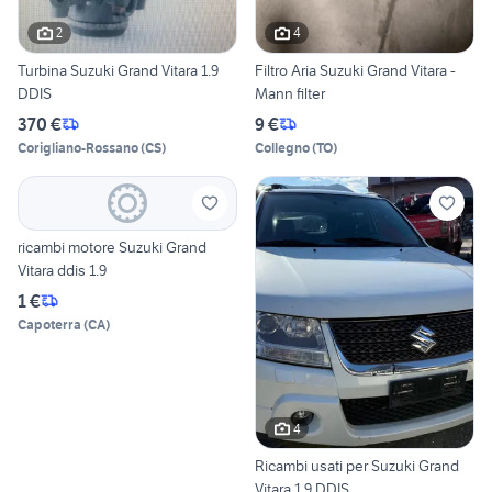
2
4
Turbina Suzuki Grand Vitara 1.9
Filtro Aria Suzuki Grand Vitara -
DDIS
Mann filter
370 €
9 €
Corigliano-Rossano
(
CS
)
Collegno
(
TO
)
ricambi motore Suzuki Grand
Vitara ddis 1.9
1 €
Capoterra
(
CA
)
4
Ricambi usati per Suzuki Grand
Vitara 1.9 DDIS