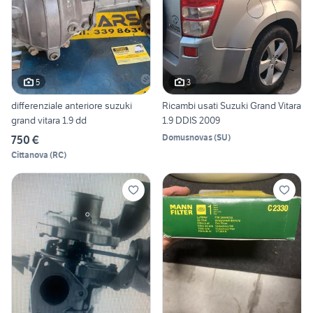
5
3
differenziale anteriore suzuki
Ricambi usati Suzuki Grand Vitara
grand vitara 1.9 dd
1.9 DDIS 2009
Domusnovas
(
SU
)
750 €
Cittanova
(
RC
)