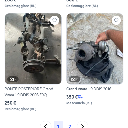
Cesiomaggiore
(
BL
)
Cesiomaggiore
(
BL
)
2
6
PONTE POSTERIORE Grand
Grand Vitara 1.9 DDIS 2016
Vitara 1.9 DDIS 2005 F9Q
350 €
250 €
Mascalucia
(
CT
)
Cesiomaggiore
(
BL
)
1
2