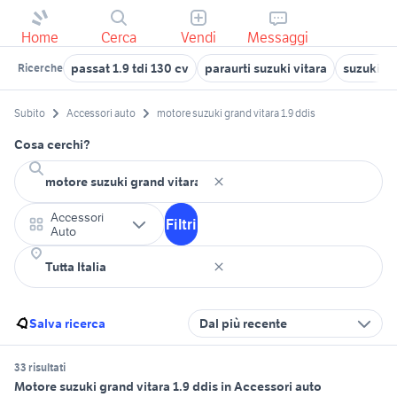
Home
Cerca
Vendi
Messaggi
passat 1.9 tdi 130 cv
paraurti suzuki vitara
suzuki ji
Ricerche
Subito
Accessori auto
motore suzuki grand vitara 1.9 ddis
Cosa cerchi?
Accessori
Filtri
Auto
Salva ricerca
Dal più recente
33 risultati
Motore suzuki grand vitara 1.9 ddis in Accessori auto