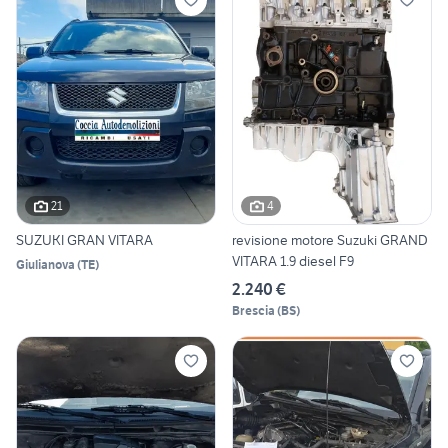
21
4
SUZUKI GRAN VITARA
revisione motore Suzuki GRAND
VITARA 1.9 diesel F9
Giulianova
(
TE
)
2.240 €
Brescia
(
BS
)