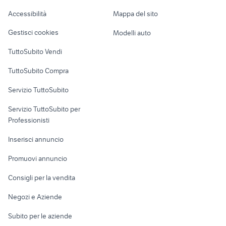
Caravan e Camper
Accessibilità
Mappa del sito
Loft, mansarde e
Veicoli commerciali
altro
Gestisci cookies
Modelli auto
Case vacanza
TuttoSubito Vendi
Uffici e Locali
TuttoSubito Compra
commerciali
Servizio TuttoSubito
elettronica
per la casa e la
sports e hobby
Servizio TuttoSubito per
persona
Informatica
Animali
Professionisti
Arredamento e
Console e
Accessori per
Casalinghi
Inserisci annuncio
Videogiochi
animali
Elettrodomestici
Promuovi annuncio
Audio/Video
Musica e Film
Giardino e Fai da te
Consigli per la vendita
Fotografia
Libri e Riviste
Abbigliamento e
Negozi e Aziende
Telefonia
Strumenti Musicali
Accessori
Subito per le aziende
Sports
Tutto per i bambini