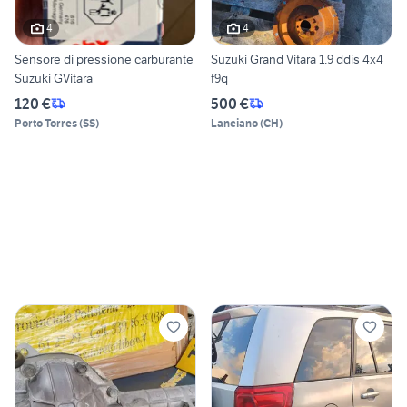
4
4
Sensore di pressione carburante
Suzuki Grand Vitara 1.9 ddis 4x4
Suzuki GVitara
f9q
120 €
500 €
Porto Torres
(
SS
)
Lanciano
(
CH
)