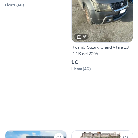
Licata
(
AG
)
26
Ricambi Suzuki Grand Vitara 1.9
DDiS del 2005
1 €
Licata
(
AG
)