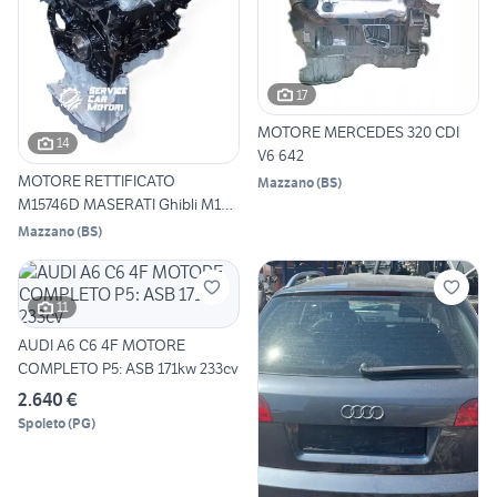
17
MOTORE MERCEDES 320 CDI
14
V6 642
MOTORE RETTIFICATO
Mazzano
(
BS
)
M15746D MASERATI Ghibli M157
3.
Mazzano
(
BS
)
11
AUDI A6 C6 4F MOTORE
COMPLETO P5: ASB 171kw 233cv
2.640 €
Spoleto
(
PG
)