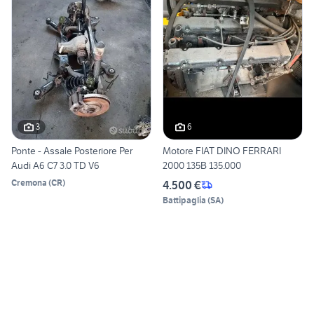
3
6
Ponte - Assale Posteriore Per
Motore FIAT DINO FERRARI
Audi A6 C7 3.0 TD V6
2000 135B 135.000
Cremona
(
CR
)
4.500 €
Battipaglia
(
SA
)