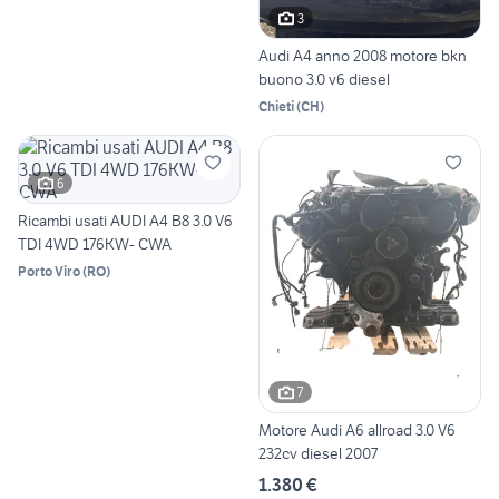
3
Audi A4 anno 2008 motore bkn
buono 3.0 v6 diesel
Chieti
(
CH
)
6
Ricambi usati AUDI A4 B8 3.0 V6
TDI 4WD 176KW- CWA
Porto Viro
(
RO
)
7
Motore Audi A6 allroad 3.0 V6
232cv diesel 2007
1.380 €