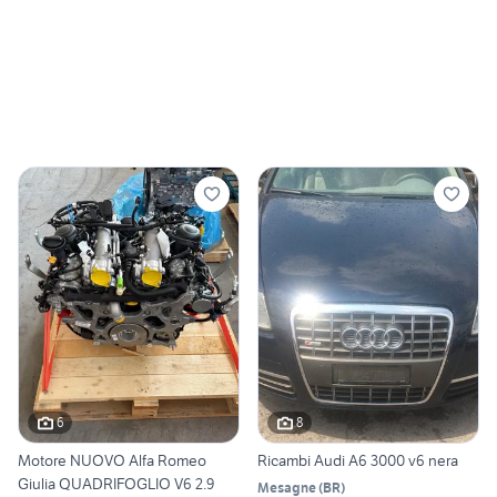
6
8
Motore NUOVO Alfa Romeo
Ricambi Audi A6 3000 v6 nera
Giulia QUADRIFOGLIO V6 2.9
Mesagne
(
BR
)