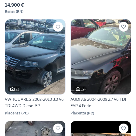
14.900 €
Rimini
(
RN
)
22
19
VW TOUAREG 2002-2010 3.0 V6
AUDI A6 2004-2009 2.7 V6 TDI
TDI 4WD Diesel 5P
FAP 4 Porte
Piacenza
(
PC
)
Piacenza
(
PC
)