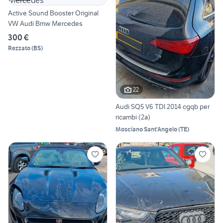
Active Sound Booster Original
VW Audi Bmw Mercedes
300 €
Rezzato
(
BS
)
22
Audi SQ5 V6 TDI 2014 cgqb per
ricambi (2a)
Mosciano Sant'Angelo
(
TE
)