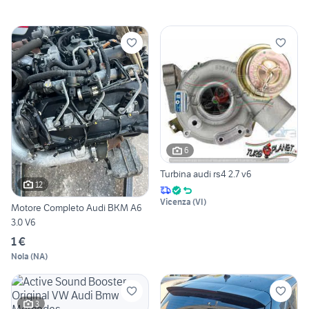
6
Turbina audi rs4 2.7 v6
12
Vicenza
(
VI
)
Motore Completo Audi BKM A6
3.0 V6
1 €
Nola
(
NA
)
3