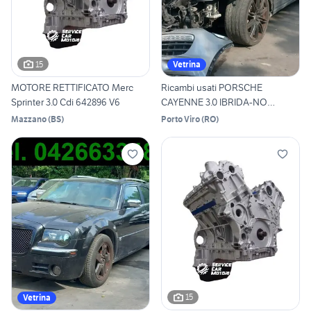
15
Vetrina
MOTORE RETTIFICATO Merc
Ricambi usati PORSCHE
Sprinter 3.0 Cdi 642896 V6
CAYENNE 3.0 IBRIDA-NO
MOTORE
Mazzano
(
BS
)
Porto Viro
(
RO
)
15
Vetrina