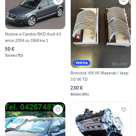
Motore e Cambio BKD Audi A3
anno 2004 cc 1968 kw 1
50 €
Torino
(
TO
)
Vetrina
Bronzine VM V6 Maserati / Jeep
3.0 V6 TD
230 €
Rimini
(
RN
)