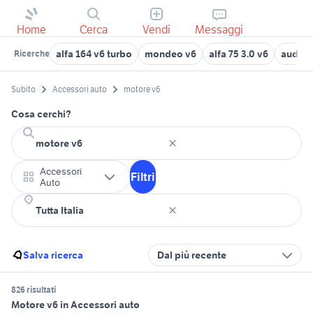
Home
Cerca
Vendi
Messaggi
alfa 164 v6 turbo
mondeo v6
alfa 75 3.0 v6
audi tt
Ricerche
Subito
Accessori auto
motore v6
Cosa cerchi?
Accessori
Filtri
Auto
Salva ricerca
Dal più recente
826 risultati
Motore v6 in Accessori auto