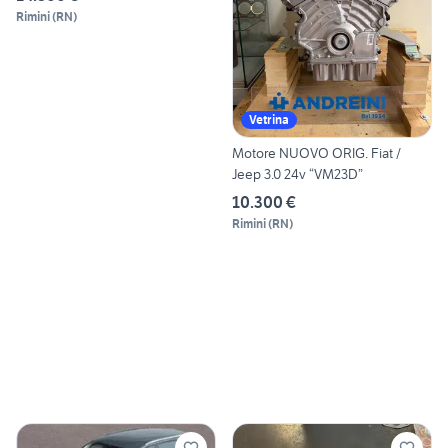
Rimini
(
RN
)
Vetrina
Motore NUOVO ORIG. Fiat /
Jeep 3.0 24v “VM23D”
10.300 €
Rimini
(
RN
)