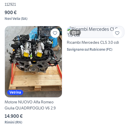
112921
900 €
Novi Velia
(
SA
)
8
Ricambi Mercedes CLS 3.0 cdi
Savignano sul Rubicone
(
FC
)
Vetrina
Motore NUOVO Alfa Romeo
Giulia QUADRIFOGLIO V6 2.9
14.900 €
Rimini
(
RN
)