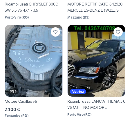
Ricambi usati CHRYSLET 300C
MOTORE RETTIFICATO 642920
SW 3.5 V6 4X4 - 3.5
MERCEDES-BENZ E (W211, S
Porto Viro
(
RO
)
Mazzano
(
BS
)
5
Vetrina
Motore Cadillac v6
Ricambi usati LANCIA THEMA 3.0
V6 MJT - NO MOTORE
2.100 €
Porto Viro
(
RO
)
Fontaniva
(
PD
)