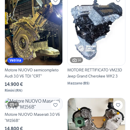
14
Vetrina
Motore NUOVO semicompleto
MOTORE RETTIFICATO VM23D
Audi 3.0 V6 TDI “CRT”
Jeep Grand Cherokee WK2 3
Mazzano
(
BS
)
14.900 €
Rimini
(
RN
)
4
Motore NUOVO Maserati 3.0 V6
“M156B”
14.800 €