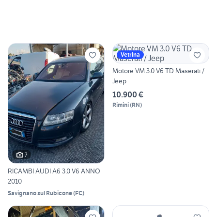
Vetrina
Motore VM 3.0 V6 TD Maserati /
Jeep
10.900 €
Rimini
(
RN
)
7
RICAMBI AUDI A6 3.0 V6 ANNO
2010
Savignano sul Rubicone
(
FC
)