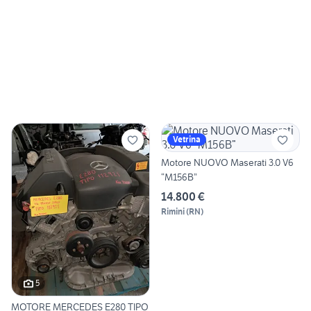
Vetrina
Motore NUOVO Maserati 3.0 V6
“M156B”
14.800 €
Rimini
(
RN
)
5
MOTORE MERCEDES E280 TIPO