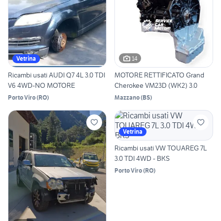
14
Vetrina
Ricambi usati AUDI Q7 4L 3.0 TDI
MOTORE RETTIFICATO Grand
V6 4WD-NO MOTORE
Cherokee VM23D (WK2) 3.0
Porto Viro
(
RO
)
Mazzano
(
BS
)
Vetrina
Ricambi usati VW TOUAREG 7L
3.0 TDI 4WD - BKS
Porto Viro
(
RO
)