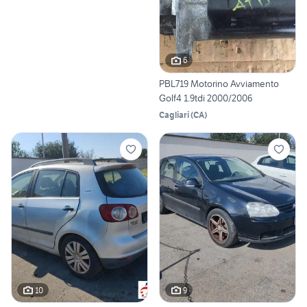
6
PBL719 Motorino Avviamento
Golf4 1.9tdi 2000/2006
Cagliari
(
CA
)
10
9