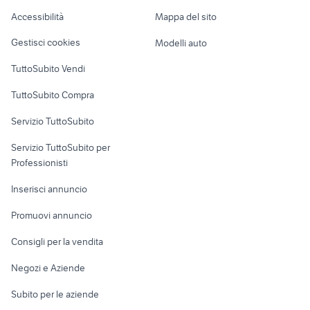
bmw x3 eletta
carburatore 22
Caravan e Camper
avviamento nissan
Accessibilità
Mappa del sito
Loft, mansarde e
micra
Veicoli commerciali
altro
motorino
Gestisci cookies
Modelli auto
avviamento lancia y
Case vacanza
TuttoSubito Vendi
Uffici e Locali
TuttoSubito Compra
commerciali
Servizio TuttoSubito
elettronica
per la casa e la
sports e hobby
Servizio TuttoSubito per
persona
Informatica
Animali
Professionisti
Arredamento e
Console e
Accessori per
Casalinghi
Inserisci annuncio
Videogiochi
animali
Elettrodomestici
Promuovi annuncio
Audio/Video
Musica e Film
Giardino e Fai da te
Consigli per la vendita
Fotografia
Libri e Riviste
Abbigliamento e
Negozi e Aziende
Telefonia
Strumenti Musicali
Accessori
Subito per le aziende
Sports
Tutto per i bambini