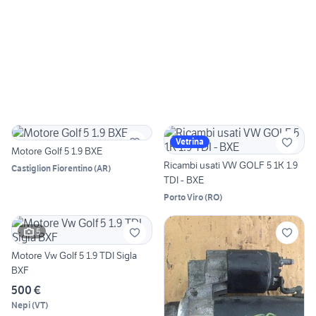
Vetrina
Motore Golf 5 1.9 BXE
Ricambi usati VW GOLF 5 1K 1.9
Castiglion Fiorentino
(
AR
)
TDI - BXE
Porto Viro
(
RO
)
5
Motore Vw Golf 5 1.9 TDI Sigla
BXF
500 €
Nepi
(
VT
)