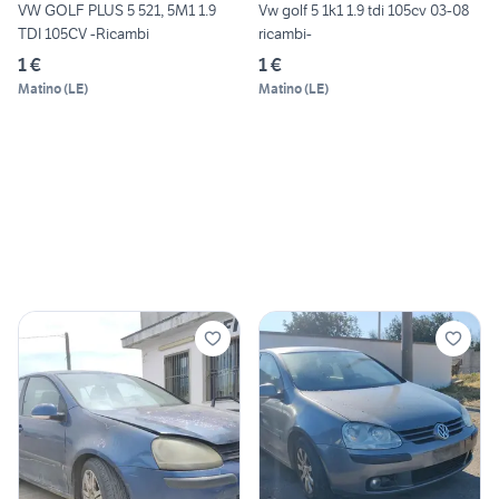
VW GOLF PLUS 5 521, 5M1 1.9
Vw golf 5 1k1 1.9 tdi 105cv 03-08
TDI 105CV -Ricambi
ricambi-
1 €
1 €
Matino
(
LE
)
Matino
(
LE
)