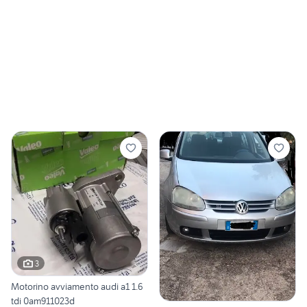
3
Motorino avviamento audi a1 1.6
tdi 0am911023d