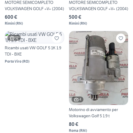
MOTORE SEMICOMPLETO
MOTORE SEMICOMPLETO
VOLKSWAGEN GOLF «V» (2004)
VOLKSWAGEN GOLF «V» (2004)
600 €
500 €
Rimini
(
RN
)
Rimini
(
RN
)
12
Ricambi usati VW GOLF 5 1K 1.9
TDI - BXE
Porto Viro
(
RO
)
4
Motorino di avviamento per
Volkswagen Golf 5 1.9 t
80 €
Roma
(
RM
)