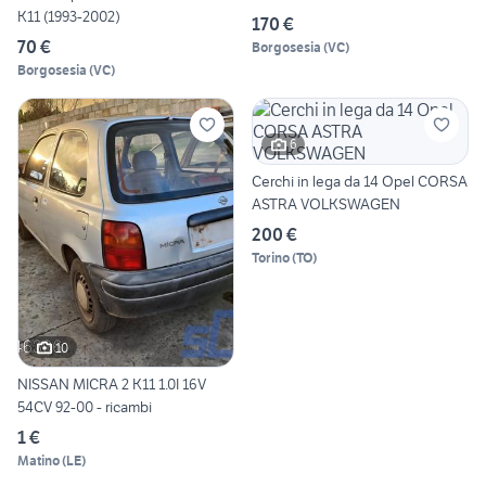
K11 (1993-2002)
170 €
70 €
Borgosesia
(
VC
)
Borgosesia
(
VC
)
6
Cerchi in lega da 14 Opel CORSA
ASTRA VOLKSWAGEN
200 €
Torino
(
TO
)
10
NISSAN MICRA 2 K11 1.0I 16V
54CV 92-00 - ricambi
1 €
Matino
(
LE
)