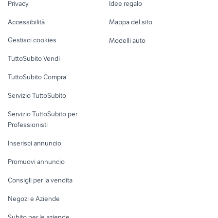
Privacy
Idee regalo
Garage e box
ford c max 2021
500x gialla
Caravan e Camper
Accessibilità
Mappa del sito
Loft, mansarde e
Veicoli commerciali
altro
Gestisci cookies
Modelli auto
Case vacanza
TuttoSubito Vendi
Uffici e Locali
TuttoSubito Compra
commerciali
Servizio TuttoSubito
elettronica
per la casa e la
sports e hobby
Servizio TuttoSubito per
persona
Informatica
Animali
Professionisti
Arredamento e
Console e
Accessori per
Casalinghi
Inserisci annuncio
Videogiochi
animali
Elettrodomestici
Promuovi annuncio
Audio/Video
Musica e Film
Giardino e Fai da te
Consigli per la vendita
Fotografia
Libri e Riviste
Abbigliamento e
Negozi e Aziende
Telefonia
Strumenti Musicali
Accessori
Subito per le aziende