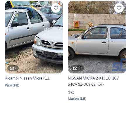
7
10
Ricambi Nissan Micra K11
NISSAN MICRA 2 K11 1.0I 16V
54CV 92-00 ricambi -
Pico
(
FR
)
1 €
Matino
(
LE
)