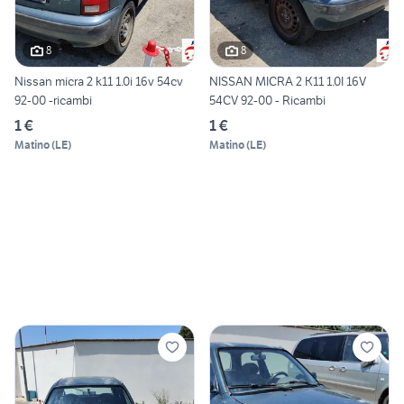
8
8
Nissan micra 2 k11 1.0i 16v 54cv
NISSAN MICRA 2 K11 1.0I 16V
92-00 -ricambi
54CV 92-00 - Ricambi
1 €
1 €
Matino
(
LE
)
Matino
(
LE
)