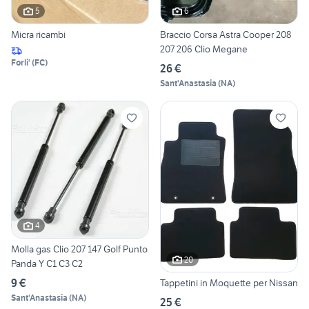
5
6
Micra ricambi
Braccio Corsa Astra Cooper 208
207 206 Clio Megane
Forli'
(
FC
)
26 €
Sant'Anastasia
(
NA
)
4
Molla gas Clio 207 147 Golf Punto
20
Panda Y C1 C3 C2
9 €
Tappetini in Moquette per Nissan
Sant'Anastasia
(
NA
)
25 €