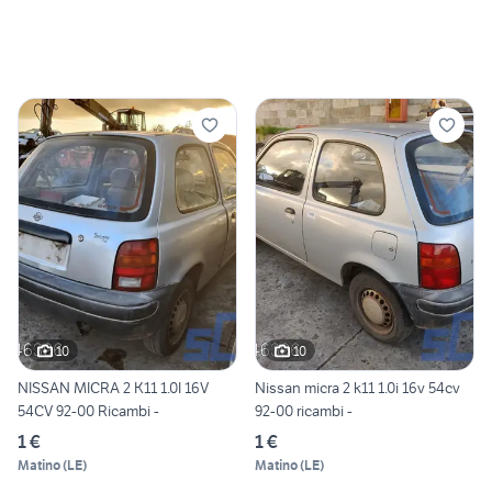
10
10
NISSAN MICRA 2 K11 1.0I 16V
Nissan micra 2 k11 1.0i 16v 54cv
54CV 92-00 Ricambi -
92-00 ricambi -
1 €
1 €
Matino
(
LE
)
Matino
(
LE
)