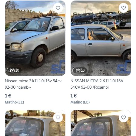
10
10
Nissan micra 2 k11 1.0i 16v 54cv
NISSAN MICRA 2 K11 1.0I 16V
92-00 ricambi-
54CV 92-00 /Ricambi
1 €
1 €
Matino
(
LE
)
Matino
(
LE
)