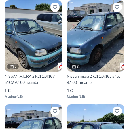
9
8
NISSAN MICRA 2 K11 1.0I 16V
Nissan micra 2 k11 1.0i 16v 54cv
54CV 92-00 ricambi
92-00 - ricambi
1 €
1 €
Matino
(
LE
)
Matino
(
LE
)