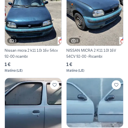
9
8
Nissan micra 2 k11 1.0i 16v 54cv
NISSAN MICRA 2 K11 1.0I 16V
92-00 ricambi
54CV 92-00 -Ricambi
1 €
1 €
Matino
(
LE
)
Matino
(
LE
)