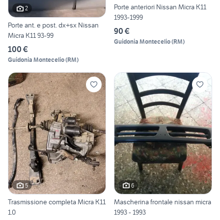
Porte anteriori Nissan Micra K11
2
1993-1999
Porte ant. e post. dx+sx Nissan
90 €
Micra K11 93-99
Guidonia Montecelio
(
RM
)
100 €
Guidonia Montecelio
(
RM
)
5
6
Trasmissione completa Micra K11
Mascherina frontale nissan micra
1.0
1993 - 1993