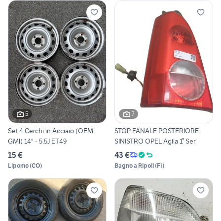
5
7
Set 4 Cerchi in Acciaio (OEM
STOP FANALE POSTERIORE
GMl) 14" - 5.5J ET49
SINISTRO OPEL Agila 1° Ser
15 €
43 €
Lipomo
(
CO
)
Bagno a Ripoli
(
FI
)