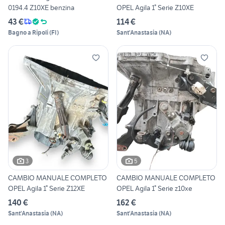
0194.4 Z10XE benzina
OPEL Agila 1° Serie Z10XE
43 €
114 €
Bagno a Ripoli
(
FI
)
Sant'Anastasia
(
NA
)
3
5
CAMBIO MANUALE COMPLETO
CAMBIO MANUALE COMPLETO
OPEL Agila 1° Serie Z12XE
OPEL Agila 1° Serie z10xe
140 €
162 €
Sant'Anastasia
(
NA
)
Sant'Anastasia
(
NA
)