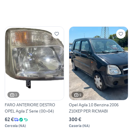
3
9
FARO ANTERIORE DESTRO
Opel Agila 1.0 Benzina 2006
OPEL Agila 1° Serie (00>04)
Z10XEP PER RICMABI
62 €
300 €
Cercola
(
NA
)
Casoria
(
NA
)