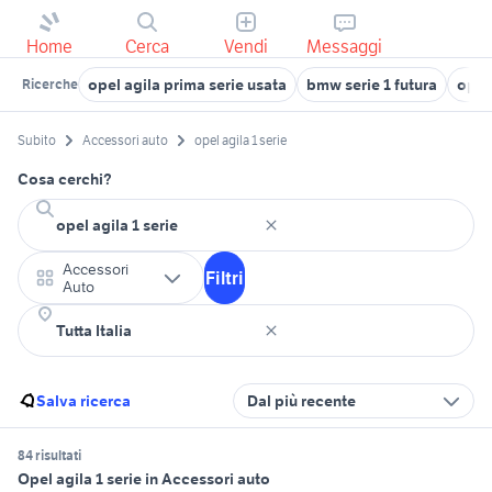
Home
Cerca
Vendi
Messaggi
opel agila prima serie usata
bmw serie 1 futura
opel
Ricerche
Subito
Accessori auto
opel agila 1 serie
Cosa cerchi?
Accessori
Filtri
Auto
Salva ricerca
Dal più recente
84 risultati
Opel agila 1 serie in Accessori auto