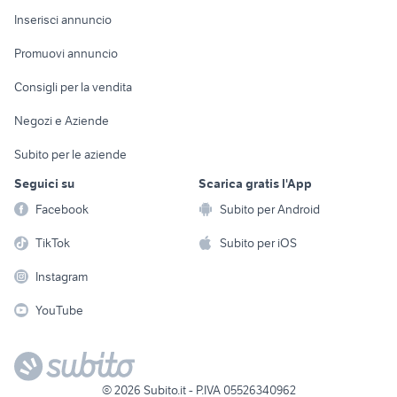
Console e
Accessori per
Casalinghi
Inserisci annuncio
Videogiochi
animali
Elettrodomestici
Promuovi annuncio
Audio/Video
Musica e Film
Giardino e Fai da te
Consigli per la vendita
Fotografia
Libri e Riviste
Abbigliamento e
Negozi e Aziende
Telefonia
Strumenti Musicali
Accessori
Subito per le aziende
Sports
Tutto per i bambini
Seguici su
Scarica gratis l'App
Biciclette
Facebook
Subito per Android
Collezionismo
TikTok
Subito per iOS
Instagram
YouTube
©
2026
Subito.it - P.IVA 05526340962