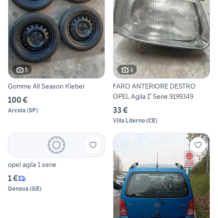
5
4
Gomme All Season Kleber
FARO ANTERIORE DESTRO
OPEL Agila 1° Serie 9199349
100 €
33 €
Arcola
(
SP
)
Villa Literno
(
CE
)
opel agila 1 serie
1 €
Genova
(
GE
)