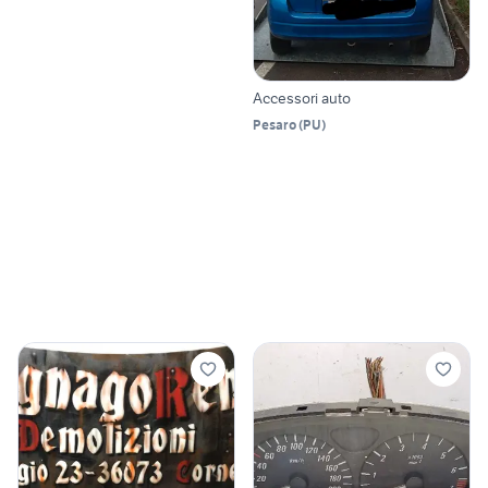
Accessori auto
Pesaro
(
PU
)