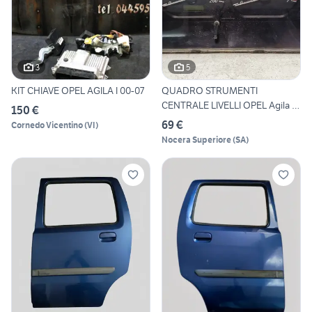
3
5
KIT CHIAVE OPEL AGILA I 00-07
QUADRO STRUMENTI
CENTRALE LIVELLI OPEL Agila 1°
150 €
S
69 €
Cornedo Vicentino
(
VI
)
Nocera Superiore
(
SA
)