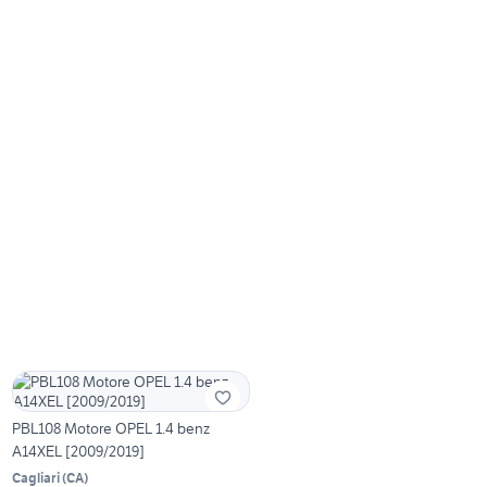
PBL108 Motore OPEL 1.4 benz
A14XEL [2009/2019]
Cagliari
(
CA
)