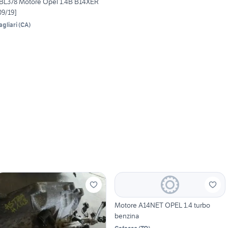
BL378 Motore Opel 1.4B B14XER
09/19]
agliari
(
CA
)
Motore A14NET OPEL 1.4 turbo
benzina