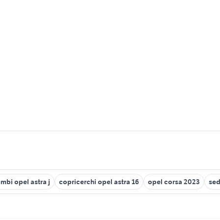
ambi opel astra j
copricerchi opel astra 16
opel corsa 2023
sed