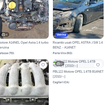
4
Vetrina
otore A14NEL Opel Astra 1.4 turbo
Ricambi usati OPEL ASTRA J SW 1.4
enzina
BENZ. - A14NET
afasse
(
TO
)
Porto Viro
(
RO
)
2
PBL122 Motore OPEL 1.4TB B14NET
[2010/--]
Cagliari
(
CA
)