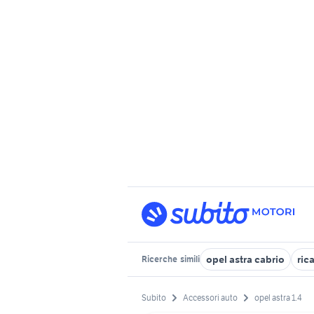
opel astra cabrio
ric
Ricerche
simili
Subito
Accessori auto
opel astra 1.4