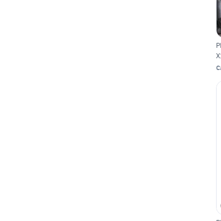
P
X
C