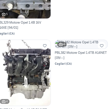
5
BL329 Motore Opel 1.4B 16V
14XE [94/01]
agliari
(
CA
)
4
PBL382 Motore Opel 1.4TB A14NET
[09/--]
Cagliari
(
CA
)
4