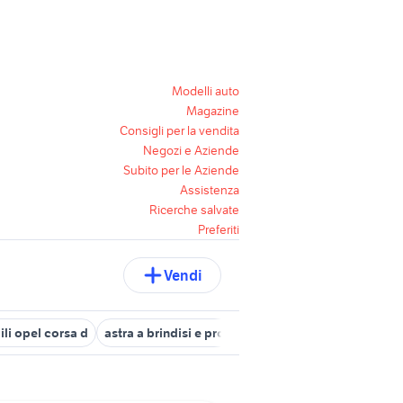
Modelli auto
Magazine
Consigli per la vendita
Negozi e Aziende
Subito per le Aziende
Assistenza
Ricerche salvate
Preferiti
Vendi
ili opel corsa d
astra a brindisi e provincia
opel zafira metano