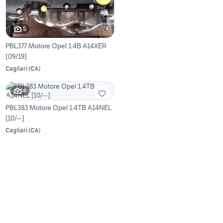
5
PBL377 Motore Opel 1.4B A14XER
[09/19]
Cagliari
(
CA
)
4
PBL383 Motore Opel 1.4TB A14NEL
[10/--]
Cagliari
(
CA
)