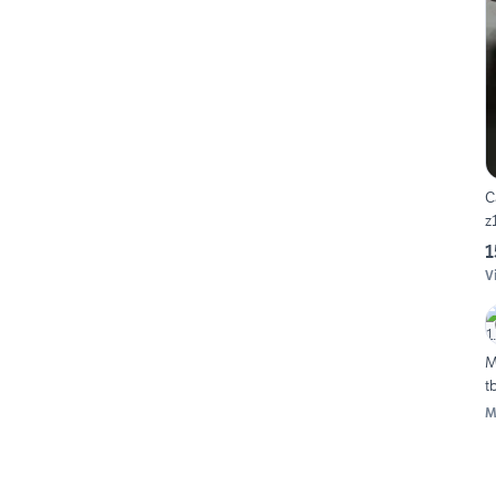
C
z
1
V
M
t
M