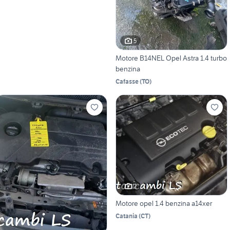
5
Motore B14NEL Opel Astra 1.4 turbo
benzina
Cafasse
(
TO
)
2
Motore opel 1.4 benzina a14xer
Catania
(
CT
)