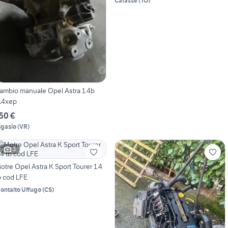
Cafasse
(
TO
)
ambio manuale Opel Astra 1.4b
14xep
50 €
igasio
(
VR
)
3
otre Opel Astra K Sport Tourer 1.4
b cod LFE
ontalto Uffugo
(
CS
)