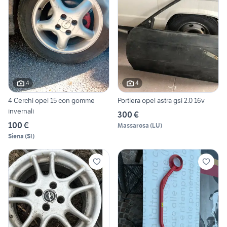
4
4
4 Cerchi opel 15 con gomme
Portiera opel astra gsi 2.0 16v
invernali
300 €
100 €
Massarosa
(
LU
)
Siena
(
SI
)