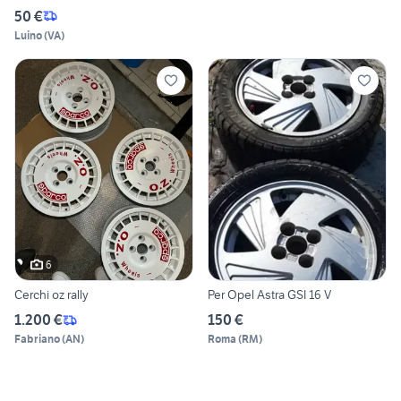
50 €
Luino
(
VA
)
6
Cerchi oz rally
Per Opel Astra GSI 16 V
1.200 €
150 €
Fabriano
(
AN
)
Roma
(
RM
)