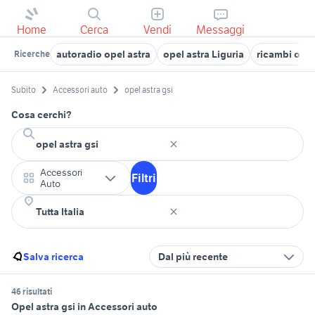
Home
Cerca
Vendi
Messaggi
autoradio opel astra
opel astra Liguria
ricambi opel 
Ricerche
Subito
Accessori auto
opel astra gsi
Cosa cerchi?
Accessori
Filtri
Auto
Salva ricerca
Dal più recente
46 risultati
Opel astra gsi in Accessori auto