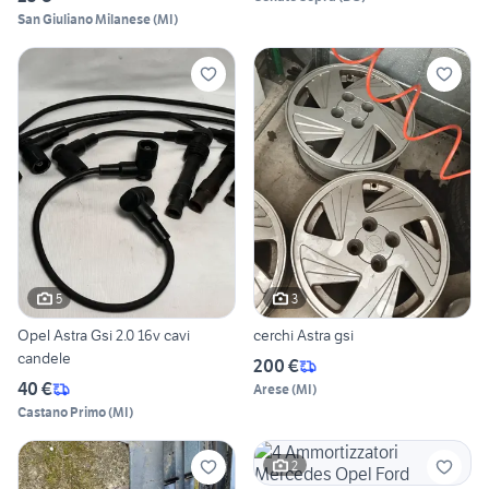
San Giuliano Milanese
(
MI
)
5
3
Opel Astra Gsi 2.0 16v cavi
cerchi Astra gsi
candele
200 €
40 €
Arese
(
MI
)
Castano Primo
(
MI
)
2