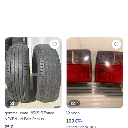
3
2
gomme usate 1856515 Estivo
Vendoo
NEXEN - N Fera Primus -
100 €
25 €
Cenate Sopra
(
BG
)