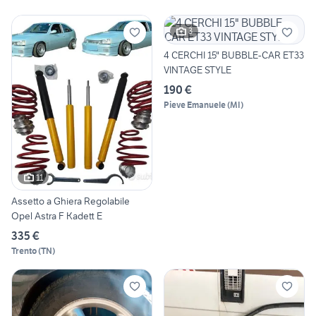
3
4 CERCHI 15" BUBBLE-CAR ET33
VINTAGE STYLE
190 €
Pieve Emanuele
(
MI
)
11
Assetto a Ghiera Regolabile
Opel Astra F Kadett E
335 €
Trento
(
TN
)