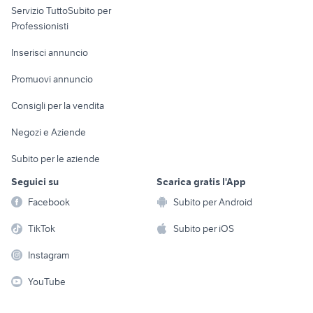
Servizio TuttoSubito per
persona
Informatica
Animali
Professionisti
Arredamento e
Console e
Accessori per
Casalinghi
Inserisci annuncio
Videogiochi
animali
Elettrodomestici
Promuovi annuncio
Audio/Video
Musica e Film
Giardino e Fai da te
Consigli per la vendita
Fotografia
Libri e Riviste
Abbigliamento e
Negozi e Aziende
Telefonia
Strumenti Musicali
Accessori
Subito per le aziende
Sports
Tutto per i bambini
Seguici su
Scarica gratis l'App
Biciclette
Facebook
Subito per Android
Collezionismo
TikTok
Subito per iOS
Instagram
YouTube