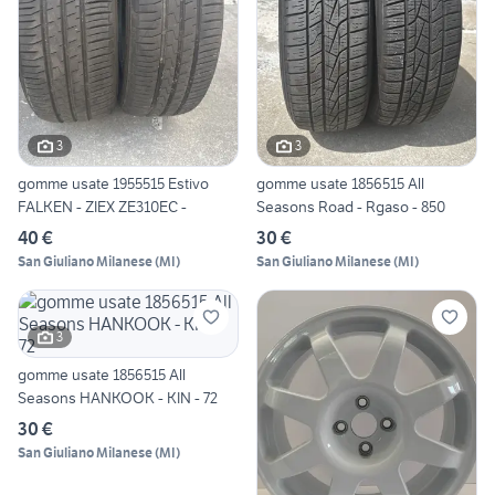
3
3
gomme usate 1955515 Estivo
gomme usate 1856515 All
FALKEN - ZIEX ZE310EC -
Seasons Road - Rgaso - 850
40 €
30 €
San Giuliano Milanese
(
MI
)
San Giuliano Milanese
(
MI
)
3
gomme usate 1856515 All
Seasons HANKOOK - KIN - 72
30 €
San Giuliano Milanese
(
MI
)