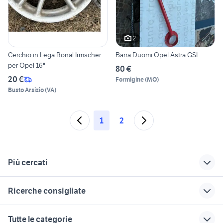
2
Cerchio in Lega Ronal Irmscher
Barra Duomi Opel Astra GSI
per Opel 16"
80 €
20 €
Formigine
(
MO
)
Busto Arsizio
(
VA
)
1
2
Più cercati
Correlati
Richerche simili
Suggerimenti
Ricerche consigliate
opel meriva auto
opel astra 2017
opel astra sw
business
auto cabrio
hyundai coupe
opel zafira 2018
opel astra a salerno
Tutte le categorie
e provincia
auto usate mantova