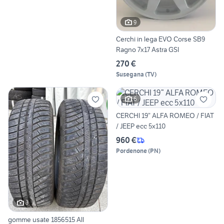
9
Cerchi in lega EVO Corse SB9
Ragno 7x17 Astra GSI
270 €
Susegana
(
TV
)
6
CERCHI 19” ALFA ROMEO / FIAT
/ JEEP ecc 5x110
960 €
Pordenone
(
PN
)
3
gomme usate 1856515 All