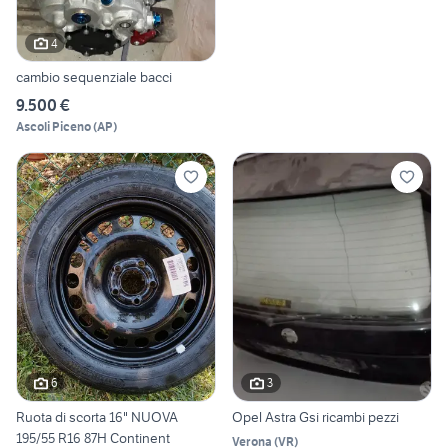
4
cambio sequenziale bacci
9.500 €
Ascoli Piceno
(
AP
)
6
3
Ruota di scorta 16" NUOVA
Opel Astra Gsi ricambi pezzi
195/55 R16 87H Continent
Verona
(
VR
)