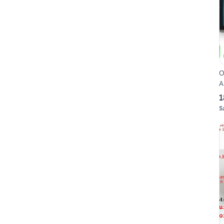
O
A
1
S