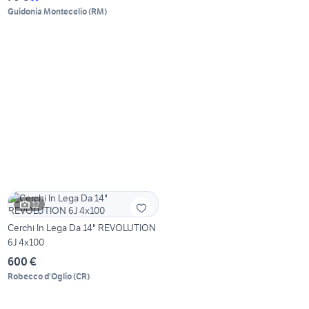
Guidonia Montecelio
(
RM
)
12
Cerchi In Lega Da 14" REVOLUTION
6J 4x100
600 €
Robecco d'Oglio
(
CR
)