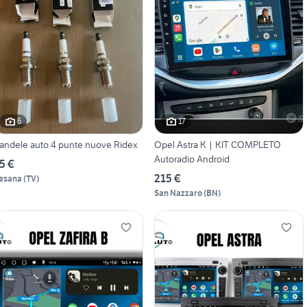
6
17
andele auto 4 punte nuove Ridex
Opel Astra K | KIT COMPLETO
Autoradio Android
5 €
215 €
esana
(
TV
)
San Nazzaro
(
BN
)