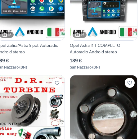
16
15
pel Zafira/Astra 9 pol. Autoradio
Opel Astra KIT COMPLETO
ndroid stereo
Autoradio Android stereo
89 €
189 €
an Nazzaro
(
BN
)
San Nazzaro
(
BN
)