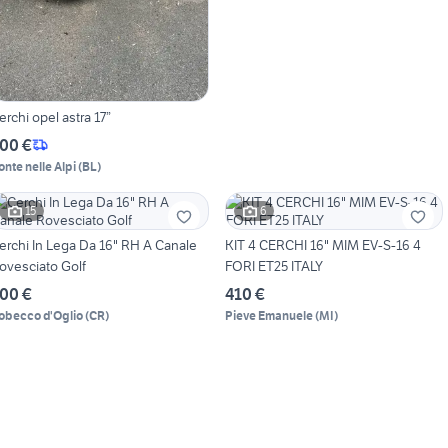
erchi opel astra 17”
00 €
onte nelle Alpi
(
BL
)
15
6
erchi In Lega Da 16" RH A Canale
KIT 4 CERCHI 16" MIM EV-S-16 4
ovesciato Golf
FORI ET25 ITALY
00 €
410 €
obecco d'Oglio
(
CR
)
Pieve Emanuele
(
MI
)