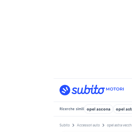
opel ascona
opel ast
Ricerche
simili
Subito
Accessori auto
opel astra vecch