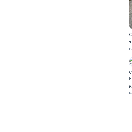
C
3
P
C
R
6
R