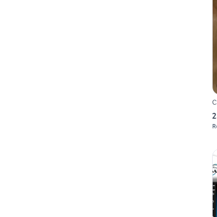
C
2
R