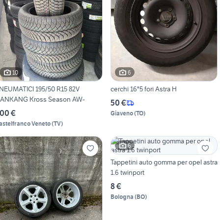
10
6
NEUMATICI 195/50 R15 82V
cerchi 16"5 fori Astra H
ANKANG Kross Season AW-
50 €
00 €
Giaveno
(
TO
)
astelfranco Veneto
(
TV
)
6
Tappetini auto gomma per opel astra
1.6 twinport
8 €
Bologna
(
BO
)