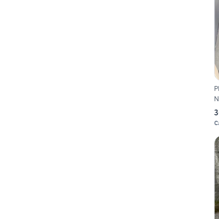
P
N
3
C