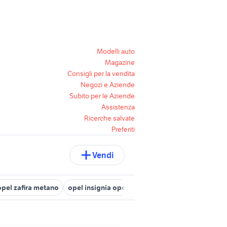
Modelli auto
Magazine
Consigli per la vendita
Negozi e Aziende
Subito per le Aziende
Assistenza
Ricerche salvate
Preferiti
Vendi
opel zafira metano
opel insignia opc
opel corsa 2023
ricambi o