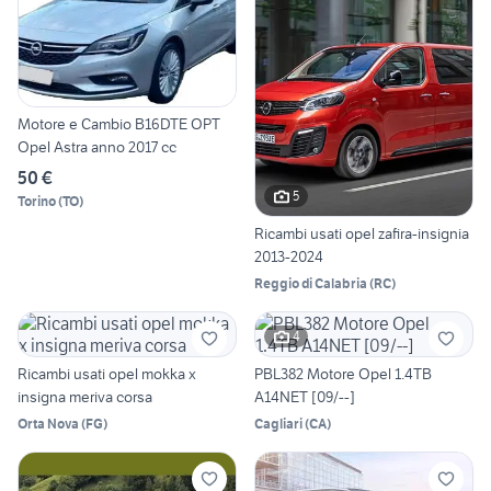
Motore e Cambio B16DTE OPT
Opel Astra anno 2017 cc
50 €
5
Torino
(
TO
)
Ricambi usati opel zafira-insignia
2013-2024
Reggio di Calabria
(
RC
)
4
Ricambi usati opel mokka x
PBL382 Motore Opel 1.4TB
insigna meriva corsa
A14NET [09/--]
Orta Nova
(
FG
)
Cagliari
(
CA
)