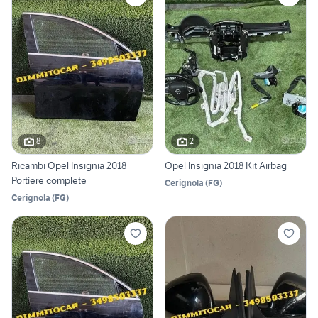
8
2
Ricambi Opel Insignia 2018
Opel Insignia 2018 Kit Airbag
Portiere complete
Cerignola
(
FG
)
Cerignola
(
FG
)