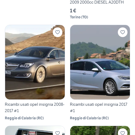
2009 2000cc DIESEL A20DTH
1 €
Torino
(
TO
)
Ricambi usati opel insignia 2008-
Ricambi usati opel insignia 2017
2017 #1
#1
Reggio di Calabria
(
RC
)
Reggio di Calabria
(
RC
)