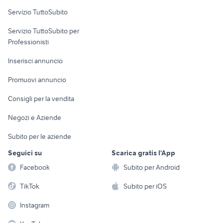
Servizio TuttoSubito
elettronica
per la casa e la
sports e hobby
Servizio TuttoSubito per
persona
Informatica
Animali
Professionisti
Arredamento e
Console e
Accessori per
Casalinghi
Inserisci annuncio
Videogiochi
animali
Elettrodomestici
Promuovi annuncio
Audio/Video
Musica e Film
Giardino e Fai da te
Consigli per la vendita
Fotografia
Libri e Riviste
Abbigliamento e
Negozi e Aziende
Telefonia
Strumenti Musicali
Accessori
Subito per le aziende
Sports
Tutto per i bambini
Seguici su
Scarica gratis l'App
Biciclette
Facebook
Subito per Android
Collezionismo
TikTok
Subito per iOS
Instagram