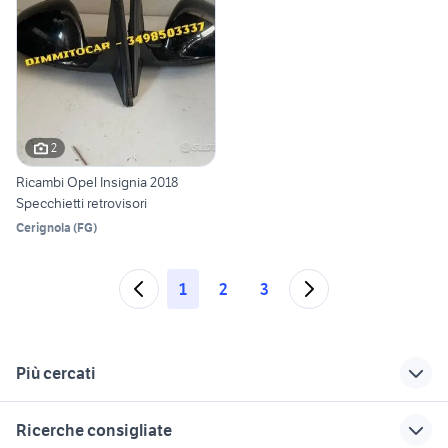
2
Ricambi Opel Insignia 2018
Specchietti retrovisori
Cerignola
(
FG
)
1
2
3
Più cercati
Correlati
Richerche simili
Suggerimenti
Ricerche consigliate
opel crossland
ricambi opel insignia
opel insignia 2010