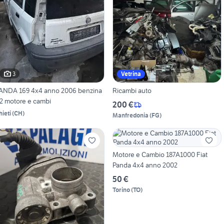
3
Vetrina
ANDA 169 4x4 anno 2006 benzina
Ricambi auto
.2 motore e cambi
200 €
hieti
(
CH
)
Manfredonia
(
FG
)
Motore e Cambio 187A1000 Fiat
Panda 4x4 anno 2002
50 €
Torino
(
TO
)