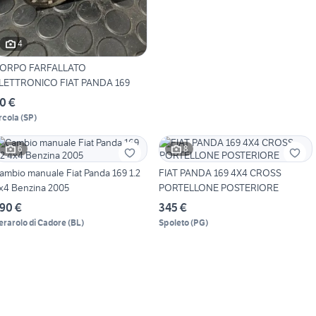
4
ORPO FARFALLATO
ELETTRONICO FIAT PANDA 169
0 €
rcola
(
SP
)
6
8
ambio manuale Fiat Panda 169 1.2
FIAT PANDA 169 4X4 CROSS
x4 Benzina 2005
PORTELLONE POSTERIORE
90 €
345 €
erarolo di Cadore
(
BL
)
Spoleto
(
PG
)