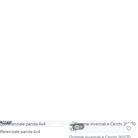
5
6
ifferenziale panda 4x4
Gomme invernali e Cerchi 165/70