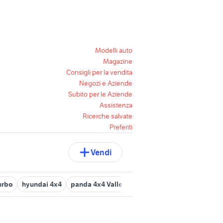
Modelli auto
Magazine
Consigli per la vendita
Negozi e Aziende
Subito per le Aziende
Assistenza
Ricerche salvate
Preferiti
Vendi
urbo
hyundai 4x4
panda 4x4 Valle d'Aosta
4x4 auto Varese pro