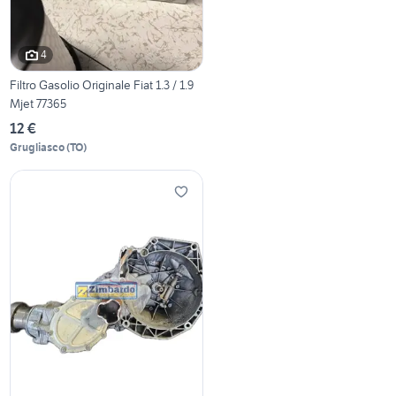
4
Filtro Gasolio Originale Fiat 1.3 / 1.9
Mjet 77365
12 €
Grugliasco
(
TO
)