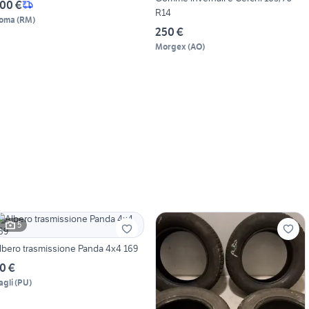
00 €
R14
oma
(
RM
)
250 €
Morgex
(
AO
)
5
lbero trasmissione Panda 4x4 169
0 €
agli
(
PU
)