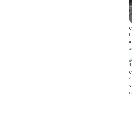
C
5
A
C
4
3
P