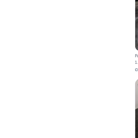
P
1
C