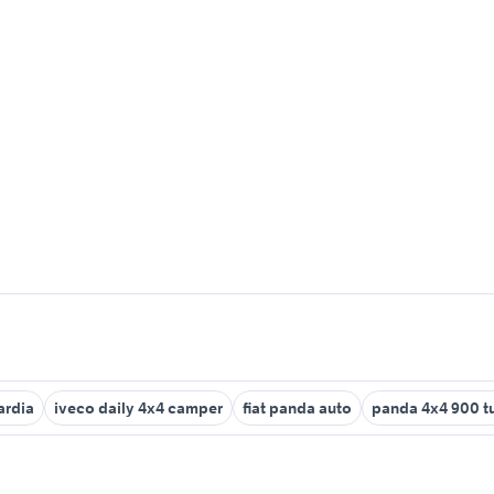
ardia
iveco daily 4x4 camper
fiat panda auto
panda 4x4 900 t