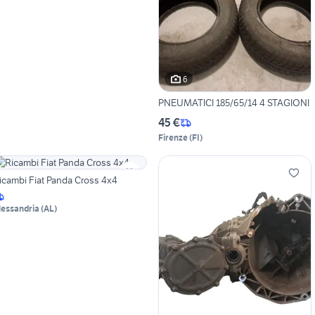
6
PNEUMATICI 185/65/14 4 STAGIONI
45 €
Firenze
(
FI
)
icambi Fiat Panda Cross 4x4
lessandria
(
AL
)