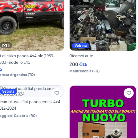
6
Vetrina
it di rialzo panda 4x4 old(1983-
Ricambi auto
003)modello 141
200 €
Manfredonia
(
FG
)
erosa Argentina
(
TO
)
Vetrina
icambi usati fiat panda cross-4x4
012-2024
eggio di Calabria
(
RC
)