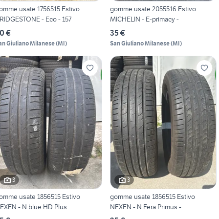
omme usate 1756515 Estivo
gomme usate 2055516 Estivo
RIDGESTONE - Eco - 157
MICHELIN - E-primacy -
0 €
35 €
an Giuliano Milanese
(
MI
)
San Giuliano Milanese
(
MI
)
3
3
omme usate 1856515 Estivo
gomme usate 1856515 Estivo
EXEN - N blue HD Plus
NEXEN - N Fera Primus -