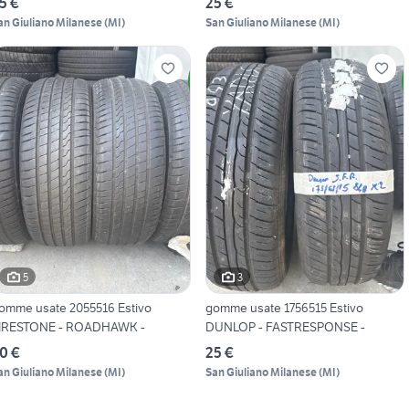
5 €
25 €
an Giuliano Milanese
(
MI
)
San Giuliano Milanese
(
MI
)
5
3
omme usate 2055516 Estivo
gomme usate 1756515 Estivo
IRESTONE - ROADHAWK -
DUNLOP - FASTRESPONSE -
0 €
25 €
an Giuliano Milanese
(
MI
)
San Giuliano Milanese
(
MI
)