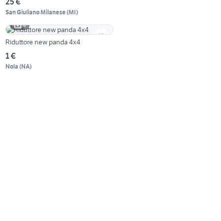
25 €
San Giuliano Milanese
(
MI
)
4
Riduttore new panda 4x4
1 €
Nola
(
NA
)