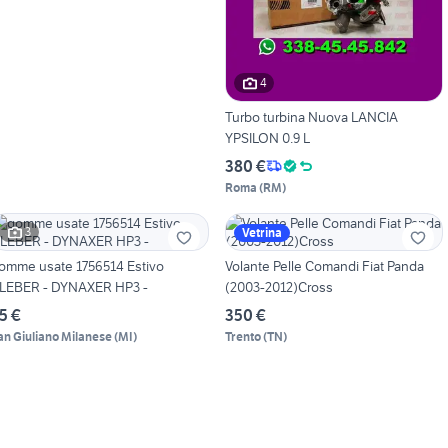
4
Turbo turbina Nuova LANCIA
YPSILON 0.9 L
380 €
Roma
(
RM
)
3
Vetrina
omme usate 1756514 Estivo
Volante Pelle Comandi Fiat Panda
LEBER - DYNAXER HP3 -
(2003-2012)Cross
5 €
350 €
an Giuliano Milanese
(
MI
)
Trento
(
TN
)