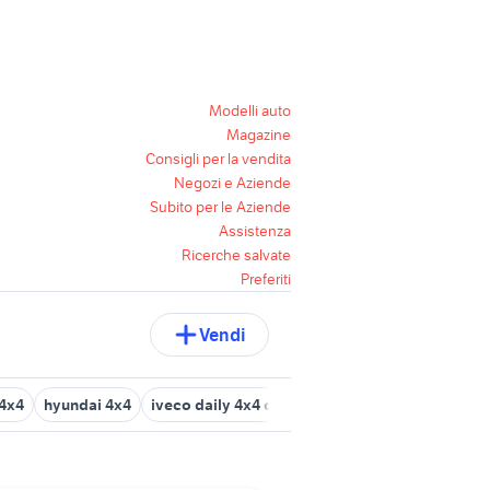
Modelli auto
Magazine
Consigli per la vendita
Negozi e Aziende
Subito per le Aziende
Assistenza
Ricerche salvate
Preferiti
Vendi
 4x4
hyundai 4x4
iveco daily 4x4 camper
panda 4x4 usata chie