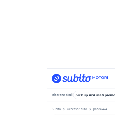
pick up 4x4 usati piem
Ricerche
simili
Subito
Accessori auto
panda 4x4