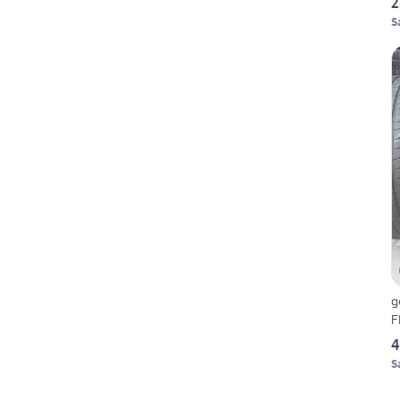
2
S
g
F
4
S