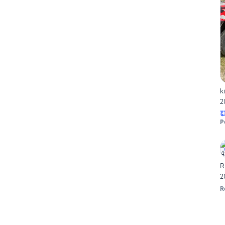
k
2
P
R
2
R