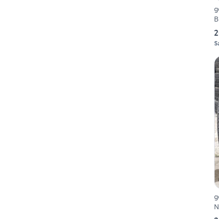
g
B
2
S
g
N