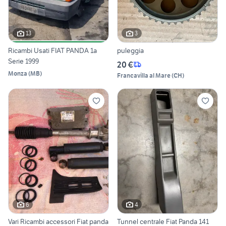
13
3
Ricambi Usati FIAT PANDA 1a
puleggia
Serie 1999
20 €
Monza
(
MB
)
Francavilla al Mare
(
CH
)
6
4
Vari Ricambi accessori Fiat panda
Tunnel centrale Fiat Panda 141