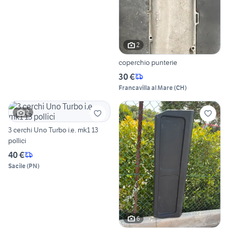
2
coperchio punterie
30 €
Francavilla al Mare
(
CH
)
2
3 cerchi Uno Turbo i.e. mk1 13
pollici
40 €
Sacile
(
PN
)
6