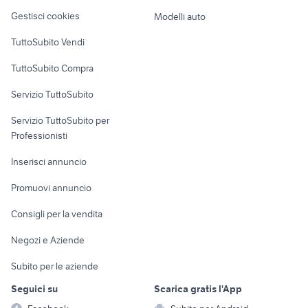
Veicoli commerciali
altro
Gestisci cookies
Modelli auto
Case vacanza
TuttoSubito Vendi
Uffici e Locali
TuttoSubito Compra
commerciali
Servizio TuttoSubito
elettronica
per la casa e la
sports e hobby
Servizio TuttoSubito per
persona
Informatica
Animali
Professionisti
Arredamento e
Console e
Accessori per
Casalinghi
Inserisci annuncio
Videogiochi
animali
Elettrodomestici
Promuovi annuncio
Audio/Video
Musica e Film
Giardino e Fai da te
Consigli per la vendita
Fotografia
Libri e Riviste
Abbigliamento e
Negozi e Aziende
Telefonia
Strumenti Musicali
Accessori
Subito per le aziende
Sports
Tutto per i bambini
Seguici su
Scarica gratis l'App
Biciclette